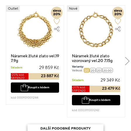
Outlet
Nové
sleva
sleva
20%
20%
Náramek žluté zlato vel.19
Náramek žluté zlato
7.9g
vzorovaný vel.20 7.15g
Varianty:
29 859 Kč
Skladem
Velikost:
20
20
20
20.00
-20% kód:
23 887 Kč
SRPEN20
29 349 Kč
Skladem
-20% kód:
Koupit s kódem
23 479 Kč
SRPEN20
kód: 000931001244
Koupit s kódem
kód: 000391001242
DALŠÍ PODOBNÉ PRODUKTY