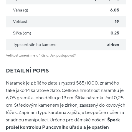
Vaha (g)
6.05
Velikost
19
Šířka (cm)
0.25
Typ centrálního kamene
zirkon
Velikost zmenšíme o 1 číslo.
Jak postupovat?
DETAILNÍ POPIS
Náramek je z bílého zlata s ryzostí 585/1000, známého
také jako 14 karátové zlato. Celková hmotnost náramku je
6,05 gramů a jeho délka je 19 cm. Šířka náramku činí 0,25
cm. Středovým kamenem je zirkon, zasazený do kovových
lůžek. Zapínání typu karabina zajišťuje bezpečné nošení a
snadnou manipulaci. Určeno pro dámské nošení.
Šperk
prošel kontrolou Puncovního úřadu a je opatřen