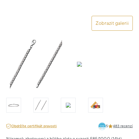
Zobrazit galerii
Obdržíte certifikát pravosti
5
483 recenzí
Náramek zhotovený z bílého zlata o ryzosti 585/1000 (14kt).