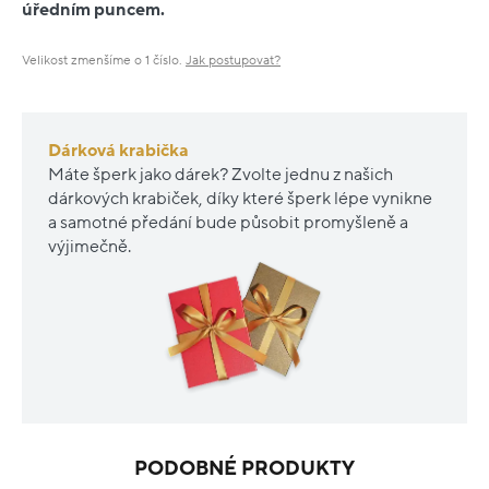
úředním puncem.
Velikost zmenšíme o 1 číslo.
Jak postupovat?
Dárková krabička
Máte šperk jako dárek? Zvolte jednu z našich
dárkových krabiček, díky které šperk lépe vynikne
a samotné předání bude působit promyšleně a
výjimečně.
PODOBNÉ PRODUKTY