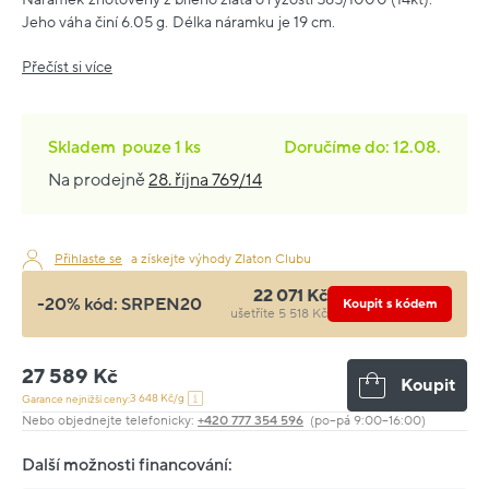
Jeho váha činí 6.05 g. Délka náramku je 19 cm.
Přečíst si více
Skladem
pouze
1 ks
Doručíme do: 12.08.
Na prodejně
28. října 769/14
Přihlaste se
a získejte výhody Zlaton Clubu
22 071 Kč
-20% kód:
SRPEN20
Koupit s kódem
ušetříte 5 518 Kč
27 589 Kč
Koupit
3 648 Kč/g
Garance nejnižší ceny:
Nebo objednejte telefonicky:
+420 777 354 596
(po–pá 9:00–16:00)
Další možnosti financování: