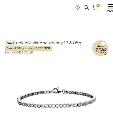
Právě teď! - 20 % na vše! Kód: SRPEN20
23 dní : 11h : 10m : 57s
0
MEN
Náramek bílé zlato se zirkony 19 6.05g
Nové
sleva
Sleva 20%
po zadání
SRPEN20
20%
Kód: 000533004254