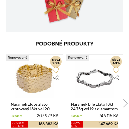
PODOBNÉ PRODUKTY
Renovované
Renovované
sleva
sleva
20%
40%
Náramek žluté zlato
Náramek bílé zlato 18kt
vzorovaný 18kt vel.20
24.75g vel.19 s diamantem
59.1g
3.100ct
207 979 Kč
246 115 Kč
Skladem
Skladem
-20% kód:
SLEVA
166 383 Kč
147 669 Kč
SRPEN20
40%