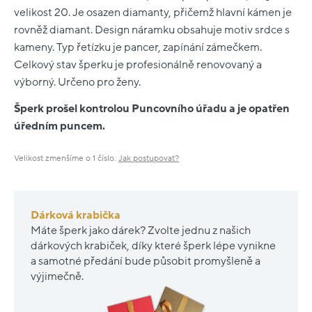
velikost 20. Je osazen diamanty, přičemž hlavní kámen je
rovněž diamant. Design náramku obsahuje motiv srdce s
kameny. Typ řetízku je pancer, zapínání zámečkem.
Celkový stav šperku je profesionálně renovovaný a
výborný. Určeno pro ženy.
Šperk prošel kontrolou Puncovního úřadu a je opatřen
úředním puncem.
Velikost zmenšíme o 1 číslo.
Jak postupovat?
Dárková krabička
Máte šperk jako dárek? Zvolte jednu z našich
dárkových krabiček, díky které šperk lépe vynikne
a samotné předání bude působit promyšleně a
výjimečně.