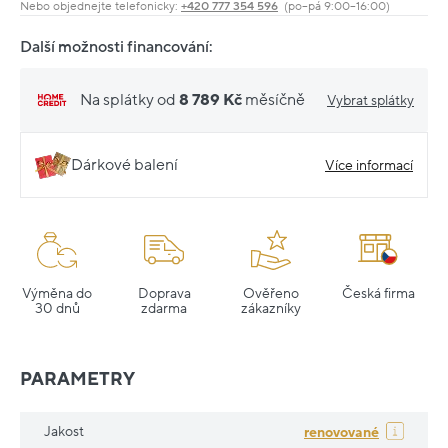
Nebo objednejte telefonicky:
+420 777 354 596
(po–pá 9:00–16:00)
Další možnosti financování:
Na splátky od
8 789 Kč
měsíčně
Vybrat splátky
Dárkové balení
Více informací
Výměna do
Doprava
Ověřeno
Česká firma
30 dnů
zdarma
zákazníky
PARAMETRY
Jakost
renovované