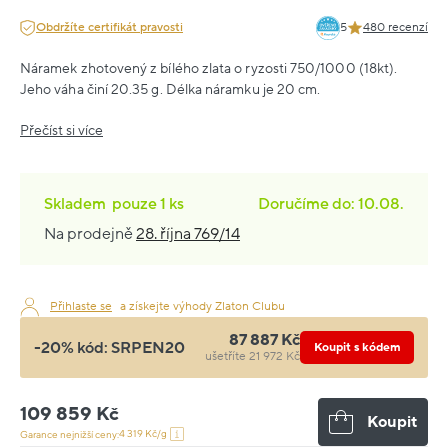
Obdržíte certifikát pravosti
5
480 recenzí
Náramek zhotovený z bílého zlata o ryzosti 750/1000 (18kt).
Jeho váha činí 20.35 g. Délka náramku je 20 cm.
Přečíst si více
Skladem
pouze
1 ks
Doručíme do: 10.08.
Na prodejně
28. října 769/14
Přihlaste se
a získejte výhody Zlaton Clubu
87 887 Kč
-20% kód:
SRPEN20
Koupit s kódem
ušetříte 21 972 Kč
109 859 Kč
Koupit
4 319 Kč/g
Garance nejnižší ceny: