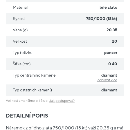
Materiál
bílé zlato
Ryzost
750/1000 (18kt)
Vaha (g)
20.35
Velikost
20
Typ řetízku
pancer
Šířka (cm)
0.40
Typ centrálního kamene
diamant
Zobrazit více
Typ ostatních kamenů
diamant
Velikost zmenšíme o 1 číslo.
Jak postupovat?
DETAILNÍ POPIS
Náramek z bílého zlata 750/1000 (18 kt) váží 20,35 g a má