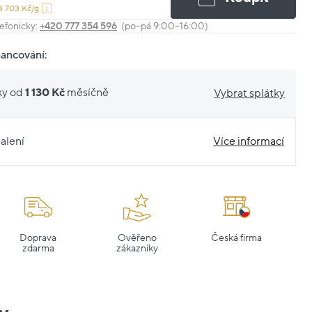
3 703 Kč/g
efonicky:
+420 777 354 596
(po–pá 9:00–16:00)
nancování:
ky od
1 130 Kč
měsíčně
Vybrat splátky
alení
Více informací
Doprava
Ověřeno
Česká firma
zdarma
zákazníky