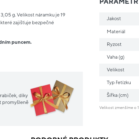
PARAMETR
3,05 g. Velikost náramku je 19
Jakost
 které zajišťuje bezpečné
Materiál
ředním puncem.
Ryzost
Vaha (g)
Velikost
Typ řetízku
Šířka (cm)
rabiček, díky
it promyšleně
Velikost zmenšíme o 1