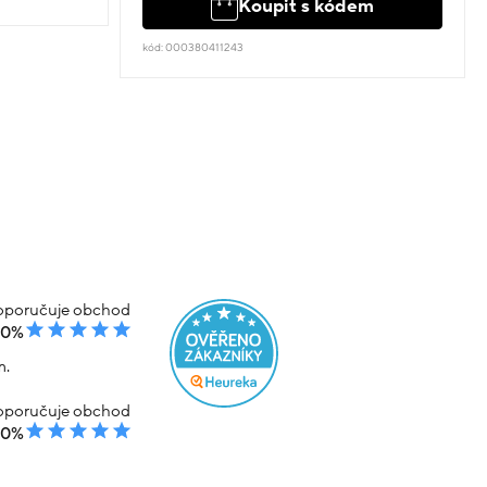
Koupit s kódem
kód: 000380411243
poručuje obchod
00%
m.
poručuje obchod
00%