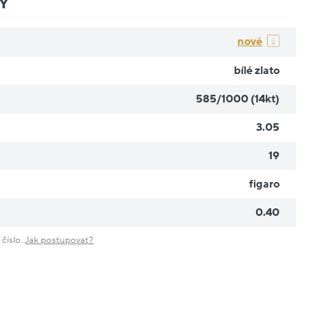
Y
nové
bílé zlato
585/1000 (14kt)
3.05
19
figaro
0.40
 číslo.
Jak postupovat?