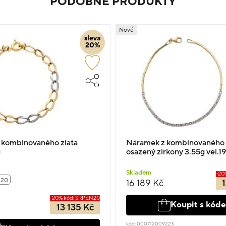
PODOBNÉ PRODUKTY
Nové
sleva
20%
 kombinovaného zlata
Náramek z kombinovaného 
g
osazený zirkony 3.55g vel.19
Skladem
-20
20
16 189 Kč
1
-20% kód: SRPEN20
Koupit s kód
13 135 Kč
kód: 000712009223