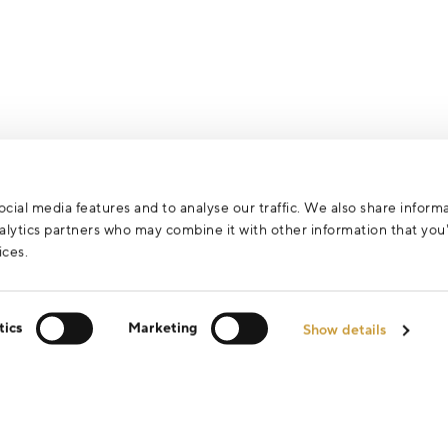
za účelem vyřízení vašeho dotazu.
cial media features and to analyse our traffic. We also share inform
analytics partners who may combine it with other information that yo
ices.
tics
Marketing
Show details