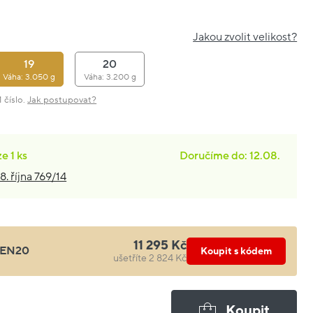
Jakou zvolit velikost?
19
20
Váha: 3.050 g
Váha: 3.200 g
 číslo.
Jak postupovat?
ze
1 ks
Doručíme do: 12.08.
8. října 769/14
11 295 Kč
EN20
Koupit s kódem
ušetříte 2 824 Kč
Koupit