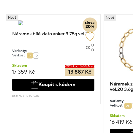
Nové
Nové
sleva
20%
Náramek bílé zlato anker 3.75g vel.18
Varianty:
Velikost:
18
19
Skladem
-20% kód: SRPEN20
17 359 Kč
13 887 Kč
Náramek z
Koupit s kódem
vel.20 3.6
kód: N28112501920
Varianty:
Velikost:
20
Skladem
16 419 Kč