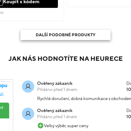
Koupit s kódem
244
DALŠÍ PODOBNÉ PRODUKTY
JAK NÁS HODNOTÍTE NA HEURECE
Do
Ověřený zákazník
Přidáno před 1 dnem
1
Rychlé doručení, dobrá komunikace s obchode
Do
Ověřený zákazník
Přidáno před 1 dnem
1
Velký výběr, super ceny