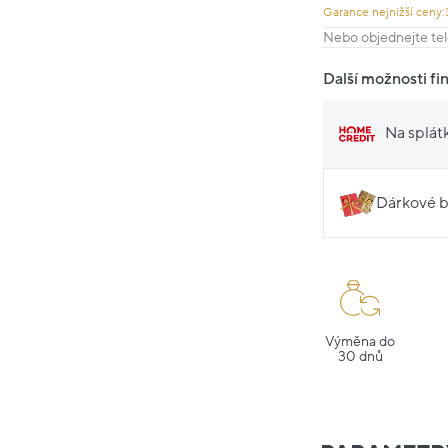
Garance nejnižší ceny:
Nebo objednejte tel
Další možnosti fi
Na splát
Dárkové b
Výměna do
30 dnů