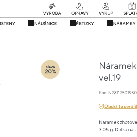
rávě teď! - 20 % na vše! Kód: SRPEN20
23 dní : 10h : 40m : 20
VÝROBA
OPRAVY
VÝKUP
SPLÁT
RSTENY
NÁUŠNICE
ŘETÍZKY
NÁRAMKY
Náramek b
sleva
20%
vel.19
Kód: N2811250193
Obdržíte certifi
Náramek zhotovený
3.05 g. Délka nár