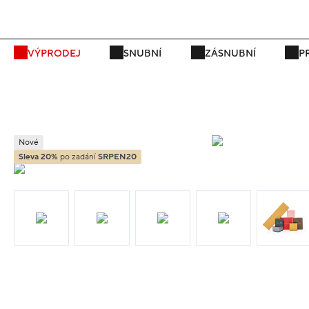
P
VÝPRODEJ
SNUBNÍ
ZÁSNUBNÍ
P
Nové
Sleva 20%
po zadání
SRPEN20