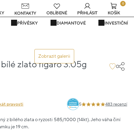
0
s
KY
OBLÍBENÉ
PŘIHLÁSIT
KOŠÍK
KONTAKTY
PŘÍVĚSKY
DIAMANTOVÉ
INVESTIČNÍ
Zobrazit galerii
ílé zlato figaro 3.05g
0
kát pravosti
5
483 recenzí
 z bílého zlata o ryzosti 585/1000 (14kt). Jeho váha činí
amku je 19 cm.