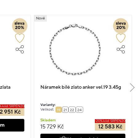
Nové
sleva
sleva
20%
20%
zlata
Náramek bílé zlato anker vel.19 3.45g
Varianty:
% kód: SRPEN20
Velikost:
19
21
22
24
2 951 Kč
Skladem
-20% kód: SRPEN20
em
15 729 Kč
12 583 Kč