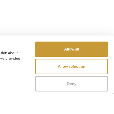
Allow all
ation about
Odeslat
u’ve provided
Allow selection
Deny