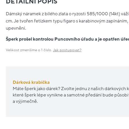
DETAILNÍ POPIS
Dámský náramek z bílého zlata o ryzosti 585/1000 (14kt) váží 
cm. Je tvořen řetízkem typu figaro s karabinovým zapínáním,
upevnění.
Šperk prošel kontrolou Puncovního úřadu a je opatřen ú
Velikost zmenšíme o 1 číslo.
Jak postupovat?
Dárková krabička
Máte šperk jako dárek? Zvolte jednu z našich dárkových k
které šperk lépe vynikne a samotné předání bude působ
a výjimečně.