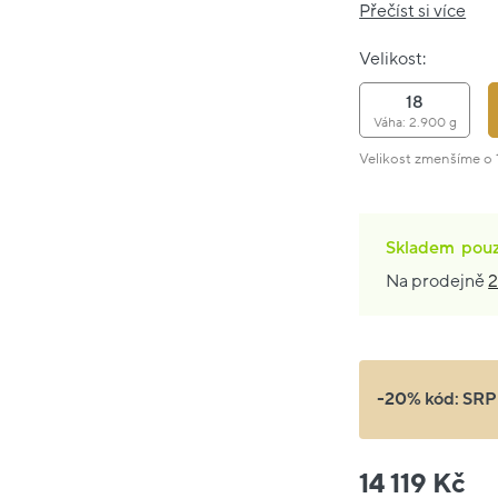
Přečíst si více
Velikost:
18
Váha: 2.900 g
Velikost zmenšíme o 1
Skladem
pou
Na prodejně
2
-20% kód:
SRP
14 119 Kč