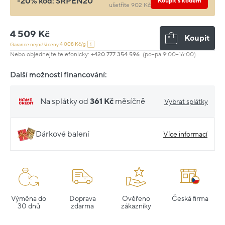
-20% kód:
SRPEN20
Koupit s kódem
ušetříte 902 Kč
4 509 Kč
Koupit
4 008 Kč/g
Garance nejnižší ceny:
Nebo objednejte telefonicky:
+420 777 354 596
(po–pá 9:00–16:00)
Další možnosti financování:
Na splátky od
361 Kč
měsíčně
Vybrat splátky
Dárkové balení
Více informací
Výměna do
Doprava
Ověřeno
Česká firma
30 dnů
zdarma
zákazníky