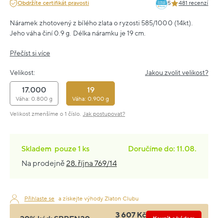
Obdržíte certifikát pravosti
5
481 recenzí
Náramek zhotovený z bílého zlata o ryzosti 585/1000 (14kt).
Jeho váha činí 0.9 g. Délka náramku je 19 cm.
Přečíst si více
Velikost:
Jakou zvolit velikost?
17.000
19
Váha: 0.800 g
Váha: 0.900 g
Velikost zmenšíme o 1 číslo.
Jak postupovat?
Skladem
pouze
1 ks
Doručíme do: 11.08.
Na prodejně
28. října 769/14
Přihlaste se
a získejte výhody Zlaton Clubu
3 607 Kč