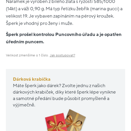
Náramek je vyroben z bílého zlata s ryzostí 585/1000
(14kt) a váží 0,90 g. Má typ řetízku žebřík (marina gucci) a
velikost 19. Je vybaven zapínáním na pérový kroužek.
Šperk je vhodný pro ženy i muže.
Šperk prošel kontrolou Puncovního úřadu a je opatřen
úředním puncem.
Velikost zmenšíme o 1 číslo.
Jak postupovat?
Dárková krabička
Máte šperk jako dárek? Zvolte jednu z našich
dárkových krabiček, díky které šperk lépe vynikne
a samotné předání bude působit promyšleně a
výjimečně.