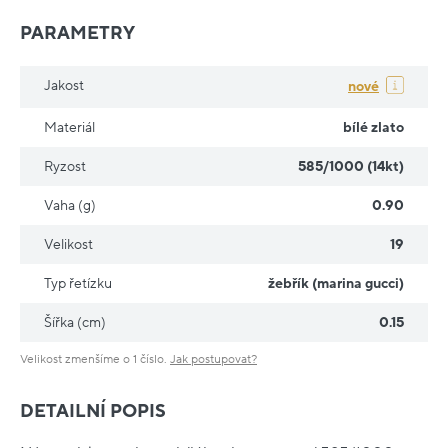
PARAMETRY
Jakost
nové
Materiál
bílé zlato
Ryzost
585/1000 (14kt)
Vaha (g)
0.90
Velikost
19
Typ řetízku
žebřík (marina gucci)
Šířka (cm)
0.15
Velikost zmenšíme o 1 číslo.
Jak postupovat?
DETAILNÍ POPIS