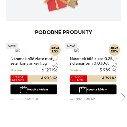
PODOBNÉ PRODUKTY
Nové
Nové
sleva
sleva
20%
20%
Náramek bílé zlato motýl
Náramek bílé zlato 0.25g
se zirkony anker 1.3g
s diamantem 0.030ct
6 129 Kč
5 989 Kč
Skladem
Skladem
-20% kód:
-20% kód:
4 903 Kč
4 791 Kč
SRPEN20
SRPEN20
Koupit s kódem
Koupit s kódem
kód: 000070707250
kód: N07112501372