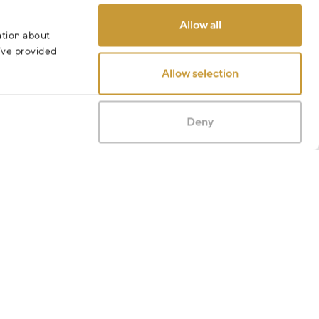
Odeslat
Allow all
ation about
u’ve provided
Allow selection
Deny