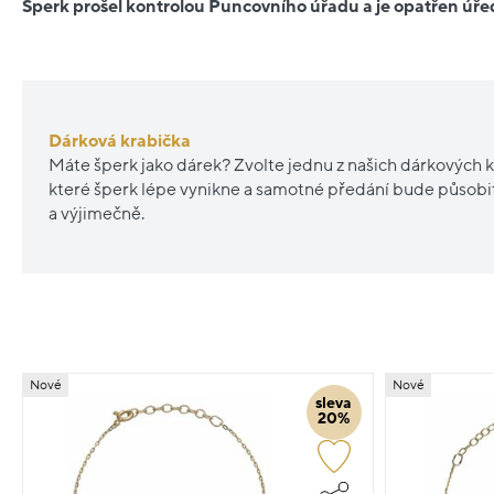
Šperk prošel kontrolou Puncovního úřadu a je opatřen ú
Dárková krabička
Máte šperk jako dárek? Zvolte jednu z našich dárkových k
které šperk lépe vynikne a samotné předání bude působ
a výjimečně.
Nové
Nové
sleva
20%