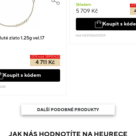
Skladem
-20
5 709 Kč
Koupit s kód
kód: N22052603025
té zlato 1.25g vel.17
-20% kód: SRPEN20
4 711 Kč
Koupit s kódem
9240
DALŠÍ PODOBNÉ PRODUKTY
JAK NÁS HODNOTÍTE NA HEURECE