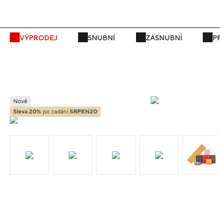
P
VÝPRODEJ
SNUBNÍ
ZÁSNUBNÍ
P
Nové
Sleva 20%
po zadání
SRPEN20