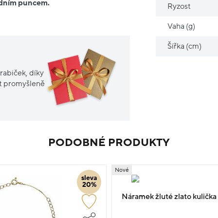
ředním puncem.
Ryzost
Vaha (g)
Šířka (cm)
rabiček, díky
it promyšleně
PODOBNÉ PRODUKTY
Nové
sleva
20%
Náramek žluté zlato kulička