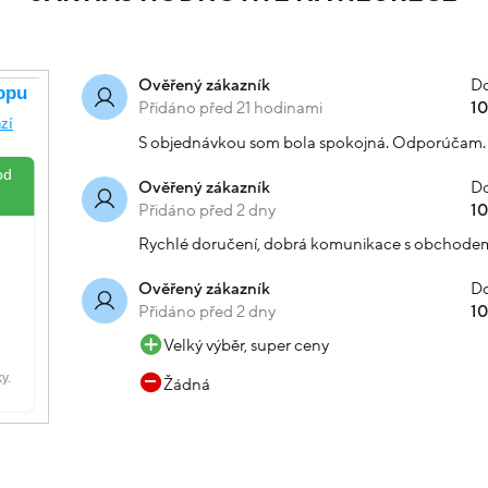
Do
Ověřený zákazník
Přidáno před 21 hodinami
1
S objednávkou som bola spokojná. Odporúčam.
Do
Ověřený zákazník
Přidáno před 2 dny
1
Rychlé doručení, dobrá komunikace s obchode
Do
Ověřený zákazník
Přidáno před 2 dny
1
Velký výběr, super ceny
Žádná