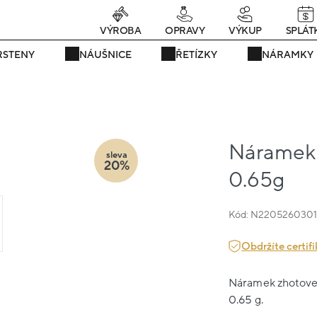
rávě teď! - 20 % na vše! Kód: SRPEN20
22 dní : 13h : 48m : 32s
VÝROBA
OPRAVY
VÝKUP
SPLÁT
RSTENY
NÁUŠNICE
ŘETÍZKY
NÁRAMKY
Náramek b
sleva
20%
0.65g
Kód: N220526030
Obdržíte certifi
Náramek zhotovený
0.65 g.