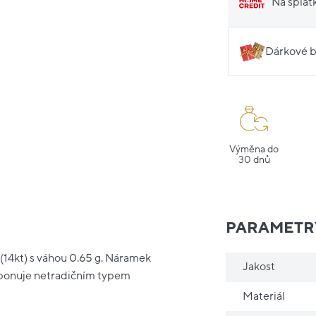
Na splát
Dárkové b
Výměna do
30 dnů
PARAMETR
(14kt) s váhou 0.65 g. Náramek
Jakost
sponuje netradičním typem
Materiál