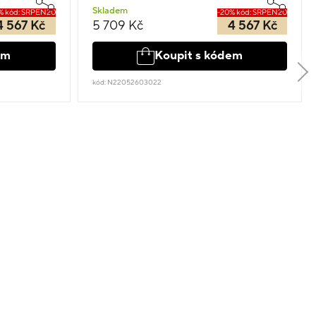
Skladem
% kód: SRPEN20
-20% kód: SRPEN20
4 567 Kč
5 709 Kč
4 567 Kč
em
Koupit s kódem
kód: N22052603022