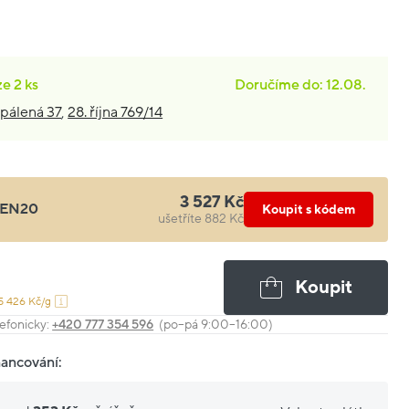
ze
2 ks
Doručíme do: 12.08.
pálená 37
,
28. října 769/14
3 527 Kč
EN20
Koupit s kódem
ušetříte 882 Kč
Koupit
5 426 Kč/g
efonicky:
+420 777 354 596
(po–pá 9:00–16:00)
nancování: