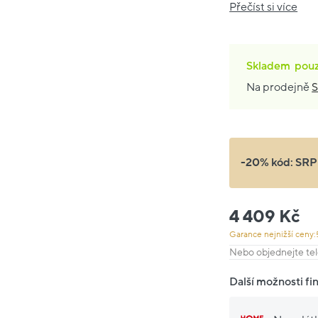
Přečíst si více
Skladem
pou
Na prodejně
S
-20% kód:
SRP
4 409 Kč
Garance nejnižší ceny:
Nebo objednejte tel
Další možnosti fi