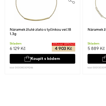
Náramek žluté zlato s tyčinkou vel.18
Náramek žlu
1.3g
Skladem
Skladem
-20% kód: SRPEN20
6 129 Kč
4 903 Kč
5 889 Kč
Koupit s kódem
kód: 000080309246
kód: 00013030