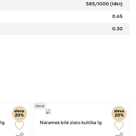
585/1000 (14kt)
0.65
0.30
Nové
sleva
sleva
20%
20%
 1g
Náramek bílé zlato kulička 1g