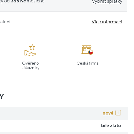
ky od
353 Kč
měsíčně
Vybrat splátky
alení
Více informací
Ověřeno
Česká firma
zákazníky
Y
nové
bílé zlato