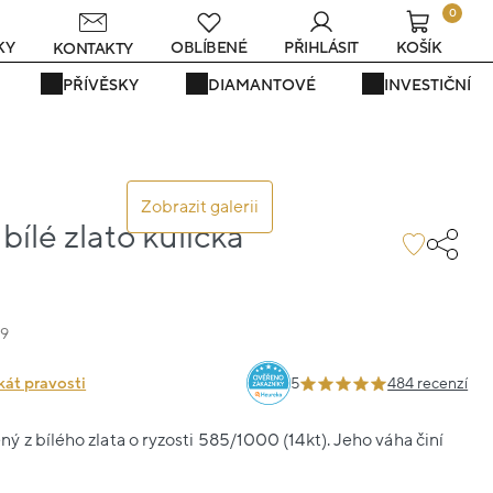
0
KY
OBLÍBENÉ
PŘIHLÁSIT
KOŠÍK
KONTAKTY
PŘÍVĚSKY
DIAMANTOVÉ
INVESTIČNÍ
Zobrazit galerii
ílé zlato kulička
19
kát pravosti
5
484 recenzí
 z bílého zlata o ryzosti 585/1000 (14kt). Jeho váha činí