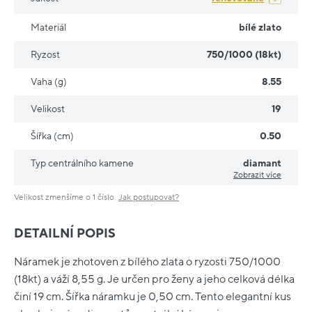
Materiál
bílé zlato
Ryzost
750/1000 (18kt)
Vaha (g)
8.55
Velikost
19
Šířka (cm)
0.50
Typ centrálního kamene
diamant
Zobrazit více
Velikost zmenšíme o 1 číslo.
Jak postupovat?
DETAILNÍ POPIS
Náramek je zhotoven z bílého zlata o ryzosti 750/1000
(18kt) a váží 8,55 g. Je určen pro ženy a jeho celková délka
činí 19 cm. Šířka náramku je 0,50 cm. Tento elegantní kus