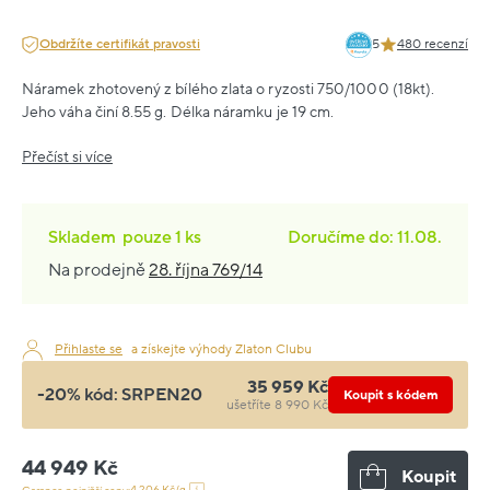
Obdržíte certifikát pravosti
5
480 recenzí
Náramek zhotovený z bílého zlata o ryzosti 750/1000 (18kt).
Jeho váha činí 8.55 g. Délka náramku je 19 cm.
Přečíst si více
Skladem
pouze
1 ks
Doručíme do: 11.08.
Na prodejně
28. října 769/14
Přihlaste se
a získejte výhody Zlaton Clubu
35 959 Kč
-20% kód:
SRPEN20
Koupit s kódem
ušetříte 8 990 Kč
44 949 Kč
Koupit
4 206 Kč/g