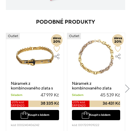
PODOBNÉ PRODUKTY
Outlet
Outlet
sleva
sleva
20%
20%
Náramek z
Náramek z
kombinovaného zlata s
kombinovaného zlata
kotvou vel.21 13.35g
vel.21 10.7g
47 919 Kč
45 539 Kč
Skladem
Skladem
-20% kód:
-20% kód:
38 335 Kč
36 431 Kč
SRPEN20
SRPEN20
Koupit s kódem
Koupit s kódem
kód: 000240406242
kód: 001720909222