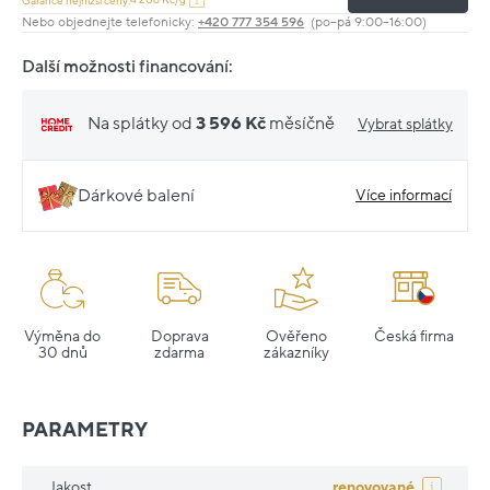
Garance nejnižší ceny:
Nebo objednejte telefonicky:
+420 777 354 596
(po–pá 9:00–16:00)
Další možnosti financování:
Na splátky od
3 596 Kč
měsíčně
Vybrat splátky
Dárkové balení
Více informací
Výměna do
Doprava
Ověřeno
Česká firma
30 dnů
zdarma
zákazníky
PARAMETRY
Jakost
renovované