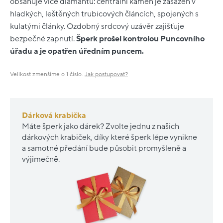
obsahuje více diamantů: centrální kámen je zasazen v
hladkých, leštěných trubicových článcích, spojených s
kulatými články. Ozdobný srdcový uzávěr zajišťuje
bezpečné zapnutí.
Šperk prošel kontrolou Puncovního
úřadu a je opatřen úředním puncem.
Velikost zmenšíme o 1 číslo.
Jak postupovat?
Dárková krabička
Máte šperk jako dárek? Zvolte jednu z našich
dárkových krabiček, díky které šperk lépe vynikne
a samotné předání bude působit promyšleně a
výjimečně.