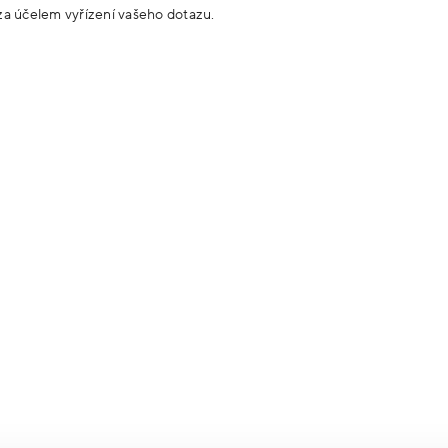
 DOTAZ K PRODUKTU? NAPIŠTE NÁM.
E-mail
za účelem vyřízení vašeho dotazu.