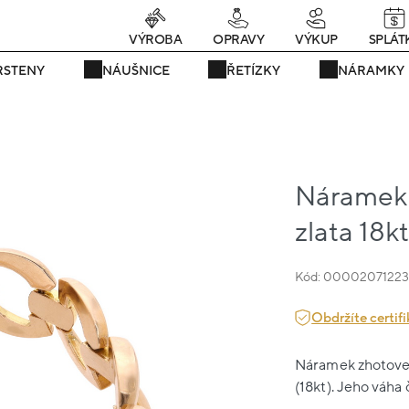
Právě teď! - 20 % na vše! Kód: SRPEN20
22 dní : 7h : 57m : 11s
VÝROBA
OPRAVY
VÝKUP
SPLÁT
RSTENY
NÁUŠNICE
ŘETÍZKY
NÁRAMKY
Náramek
zlata 18k
Kód: 0000207122
Obdržíte certifi
Náramek zhotovený
(18kt). Jeho váha 