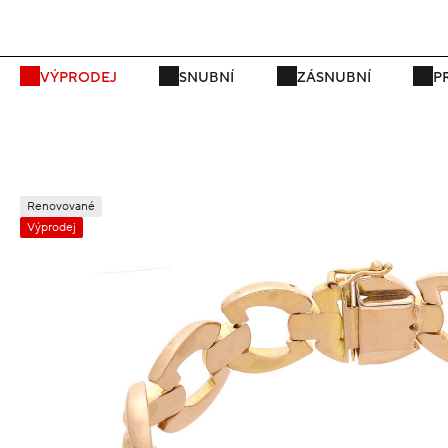
VÝPRODEJ
SNUBNÍ
ZÁSNUBNÍ
P
Renovované
Výprodej