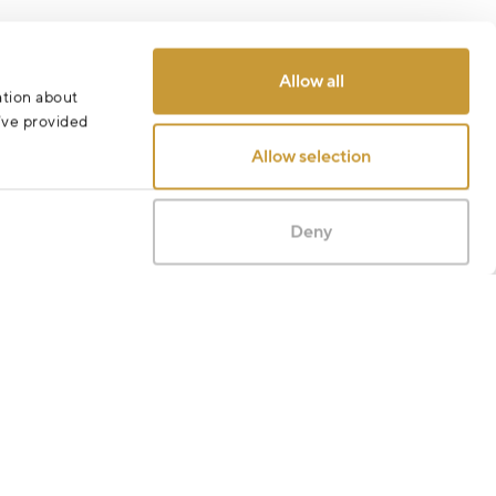
Odeslat
Allow all
ation about
u’ve provided
Allow selection
Deny