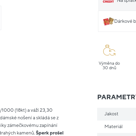
Na splát
Dárkové b
Výměna do
30 dnů
PARAMETR
/1000 (18kt) a váží 23,30
Jakost
 dámské nošení a skládá se z
Díky zámečkovému zapínání
Materiál
z drahých kamenů.
Šperk prošel