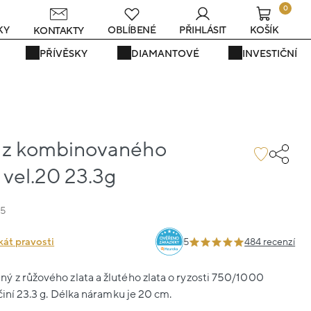
0
KY
OBLÍBENÉ
PŘIHLÁSIT
KOŠÍK
KONTAKTY
PŘÍVĚSKY
DIAMANTOVÉ
INVESTIČNÍ
 z kombinovaného
t vel.20 23.3g
35
kát pravosti
5
484 recenzí
 z růžového zlata a žlutého zlata o ryzosti 750/1000
činí 23.3 g. Délka náramku je 20 cm.