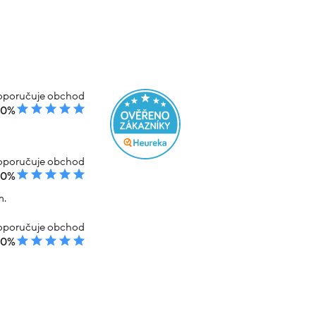
15.05g
Náramek žluté zlato ovál osazený
zirkony 20.82g vel.19
Skladem
% kód: SRPEN20
-20% kód: SRPEN20
1 239 Kč
63 499 Kč
50 799 Kč
em
Koupit s kódem
kód: R15022503202