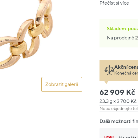
Přečíst si více
Skladem
pou
Na prodejně
2
Akční cen
Konečná cen
Zobrazit galerii
62 909 Kč
23.3 g x 2 700 Kč
Nebo objednejte tel
Další možnosti fi