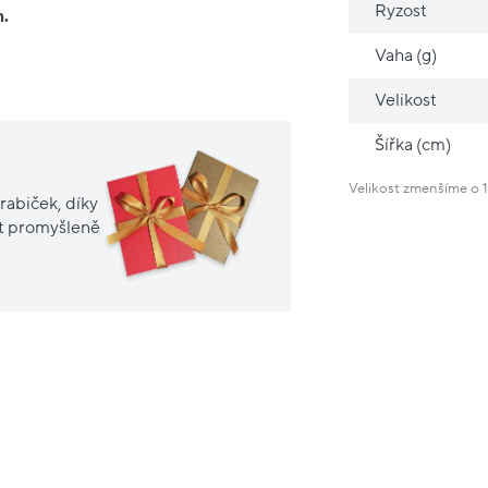
Ryzost
m.
Vaha (g)
Velikost
Šířka (cm)
Velikost zmenšíme o 1
rabiček, díky
it promyšleně
Nové
sleva
20%