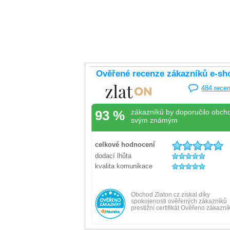
Náramek žluté zlato kruhy se zirkony
Náramek z
vel.18 15.75g
vel.20 15.
Skladem
Skladem
-20% kód: SRPEN20
67 029 Kč
53 623 Kč
64 899 K
Koupit s kódem
kód: 000140811245
kód: 00032200