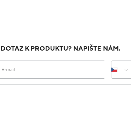
JAK NÁS HODNOTÍTE NA HEURECE
Do
Ověřený zákazník
Přidáno před 1 dnem
1
S objednávkou som bola spokojná. Odporúčam.
Do
Ověřený zákazník
Přidáno před 2 dny
1
Rychlé doručení, dobrá komunikace s obchode
Do
Ověřený zákazník
Přidáno před 2 dny
1
Velký výběr, super ceny
Žádná