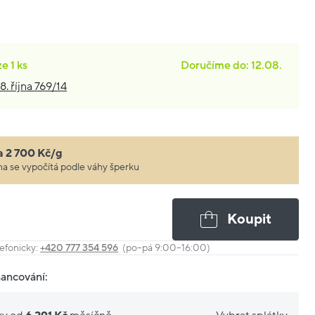
ze
1 ks
Doručíme do: 12.08.
8. října 769/14
a 2 700 Kč/g
a se vypočítá podle váhy šperku
Koupit
efonicky:
+420 777 354 596
(po–pá 9:00–16:00)
nancování: