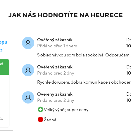
 kombinovaného zlata
Náramek žluté zlato vel.21 
25g
Skladem
-20% kód: SRPEN20
-20
č
51 919 Kč
64 049 Kč
5
Koupit s kódem
Koupit s kód
2256
kód: 000490112221