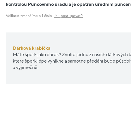
kontrolou Puncovního úřadu a je opatřen úředním punce
Velikost zmenšíme o 1 číslo.
Jak postupovat?
Dárková krabička
Máte šperk jako dárek? Zvolte jednu z našich dárkových k
které šperk lépe vynikne a samotné předání bude působ
a výjimečně.
Nové
Nové
sleva
20%