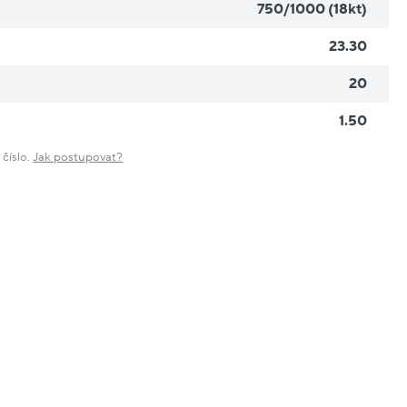
750/1000 (18kt)
23.30
20
1.50
 číslo.
Jak postupovat?
Renovované
sleva
sleva
20%
20%