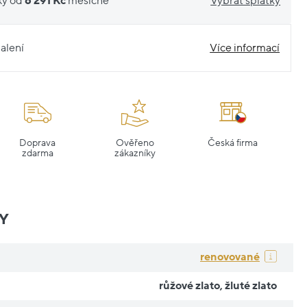
ky od
6 291 Kč
měsíčně
Vybrat splátky
alení
Více informací
Doprava
Ověřeno
Česká firma
zdarma
zákazníky
Y
renovované
růžové zlato
,
žluté zlato