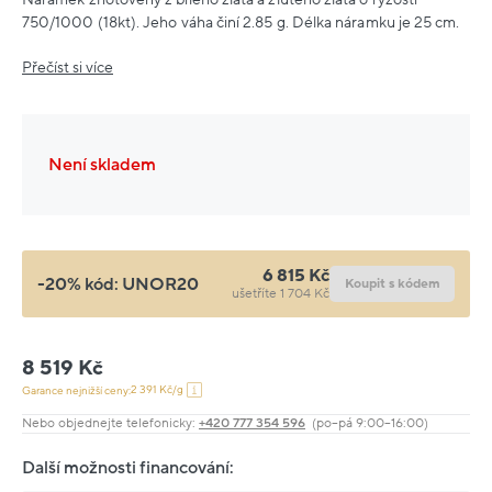
750/1000 (18kt). Jeho váha činí 2.85 g. Délka náramku je 25 cm.
Přečíst si více
Není skladem
6 815 Kč
-20% kód:
UNOR20
Koupit s kódem
ušetříte 1 704 Kč
8 519 Kč
2 391 Kč/g
Garance nejnižší ceny:
Nebo objednejte telefonicky:
+420 777 354 596
(po–pá 9:00–16:00)
Další možnosti financování: