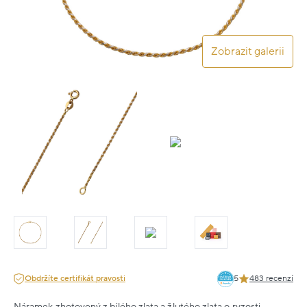
Zobrazit galerii
Obdržíte certifikát pravosti
5
483 recenzí
Náramek zhotovený z bílého zlata a žlutého zlata o ryzosti