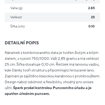
Vaha (g)
2.85
Velikost
25
Šířka (cm)
0.10
DETAILNÍ POPIS
Náramek z kombinovaného zlata je tvořen žlutým a bílým
zlatem, s ryzostí 750/1000. Váží 2,85 gramu a má velikost
25 cm. Šířka dosahuje 0,10 cm. Řetízek má lanovou vazbu,
kde články tvoří strukturu připomínající kroucené lano.
Zapínání je zajištěno klasickou karabinou s protikroužkem.
Design nabízí odolnost a flexibilitu, vhodný pro unisex
užití.
Šperk prošel kontrolou Puncovního úřadu a je
opatřen úředním puncem.