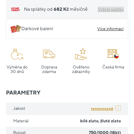
Na splátky od
682 Kč
měsíčně
Vybrat splátky
Dárkové balení
Více informací
Výměna do
Doprava
Ověřeno
Česká firma
30 dnů
zdarma
zákazníky
PARAMETRY
Jakost
renovované
Materiál
bílé zlato
,
žluté zlato
Ryzost
750/1000 (18kt)