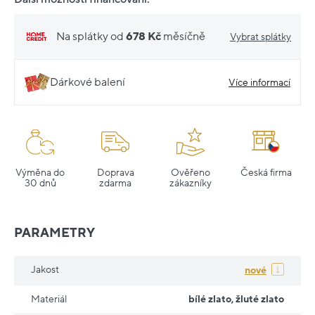
Na splátky od
678 Kč
měsíčně
Vybrat splátky
Dárkové balení
Více informací
Výměna do
Doprava
Ověřeno
Česká firma
30 dnů
zdarma
zákazníky
PARAMETRY
Jakost
nové
Materiál
bílé zlato
,
žluté zlato