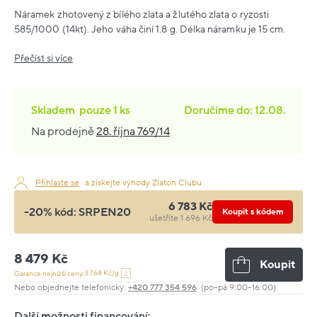
Náramek zhotovený z bílého zlata a žlutého zlata o ryzosti
585/1000 (14kt). Jeho váha činí 1.8 g. Délka náramku je 15 cm.
Přečíst si více
Skladem
pouze
1 ks
Doručíme do: 12.08.
Na prodejně
28. října 769/14
Přihlaste se
a získejte výhody Zlaton Clubu
6 783 Kč
-20% kód:
SRPEN20
Koupit s kódem
ušetříte 1 696 Kč
8 479 Kč
Koupit
3 768 Kč/g
Garance nejnižší ceny:
Nebo objednejte telefonicky:
+420 777 354 596
(po–pá 9:00–16:00)
Další možnosti financování: