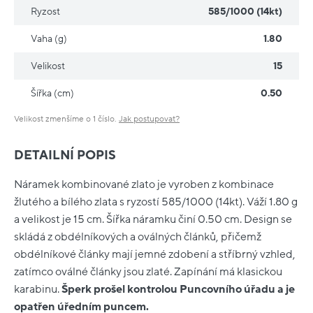
Ryzost
585/1000 (14kt)
Vaha (g)
1.80
Velikost
15
Šířka (cm)
0.50
Velikost zmenšíme o 1 číslo.
Jak postupovat?
DETAILNÍ POPIS
Náramek kombinované zlato je vyroben z kombinace
žlutého a bílého zlata s ryzostí 585/1000 (14kt). Váží 1.80 g
a velikost je 15 cm. Šířka náramku činí 0.50 cm. Design se
skládá z obdélníkových a oválných článků, přičemž
obdélníkové články mají jemné zdobení a stříbrný vzhled,
zatímco oválné články jsou zlaté. Zapínání má klasickou
karabinu.
Šperk prošel kontrolou Puncovního úřadu a je
opatřen úředním puncem.