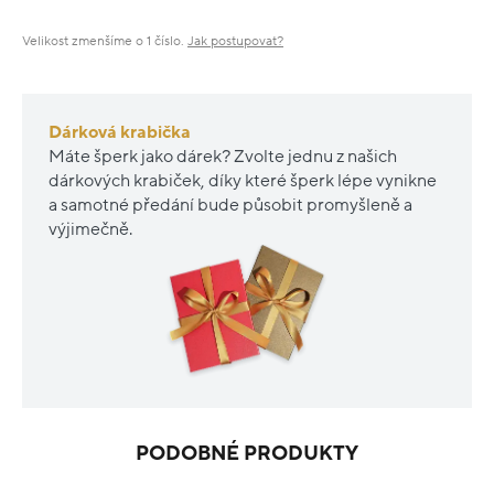
Velikost zmenšíme o 1 číslo.
Jak postupovat?
Dárková krabička
Máte šperk jako dárek? Zvolte jednu z našich
dárkových krabiček, díky které šperk lépe vynikne
a samotné předání bude působit promyšleně a
výjimečně.
PODOBNÉ PRODUKTY