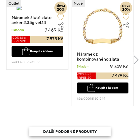
Outlet
Nové
sleva
sleva
20%
20%
Náramek žluté zlato
anker 2.35g vel.14
9 469 Kč
Skladem
-20% kód:
7 575 Kč
SRPEN20
Koupit s kódem
Náramek z
kombinovaného zlata
kód: O23022611355
vel.15 2.05g
9 349 Kč
Skladem
-20% kód:
7 479 Kč
SRPEN20
Koupit s kódem
kód: 000181601249
DALŠÍ PODOBNÉ PRODUKTY