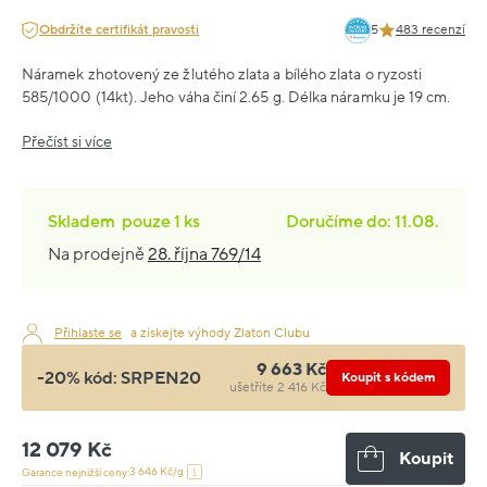
Obdržíte certifikát pravosti
5
483 recenzí
Náramek zhotovený ze žlutého zlata a bílého zlata o ryzosti
585/1000 (14kt). Jeho váha činí 2.65 g. Délka náramku je 19 cm.
Přečíst si více
Skladem
pouze
1 ks
Doručíme do: 11.08.
Na prodejně
28. října 769/14
Přihlaste se
a získejte výhody Zlaton Clubu
9 663 Kč
-20% kód:
SRPEN20
Koupit s kódem
ušetříte 2 416 Kč
12 079 Kč
Koupit
3 646 Kč/g
Garance nejnižší ceny: