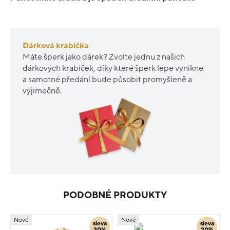
Dárková krabička
Máte šperk jako dárek? Zvolte jednu z našich
dárkových krabiček, díky které šperk lépe vynikne
a samotné předání bude působit promyšleně a
výjimečně.
PODOBNÉ PRODUKTY
Nové
Nové
sleva
sleva
20%
20%