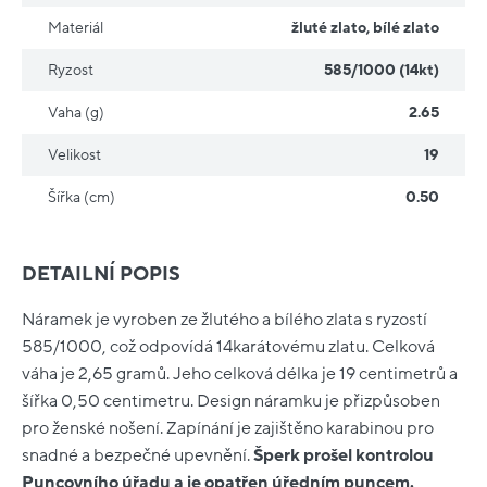
Materiál
žluté zlato
,
bílé zlato
Ryzost
585/1000 (14kt)
Vaha (g)
2.65
Velikost
19
Šířka (cm)
0.50
DETAILNÍ POPIS
Náramek je vyroben ze žlutého a bílého zlata s ryzostí
585/1000, což odpovídá 14karátovému zlatu. Celková
váha je 2,65 gramů. Jeho celková délka je 19 centimetrů a
šířka 0,50 centimetru. Design náramku je přizpůsoben
pro ženské nošení. Zapínání je zajištěno karabinou pro
snadné a bezpečné upevnění.
Šperk prošel kontrolou
Puncovního úřadu a je opatřen úředním puncem.