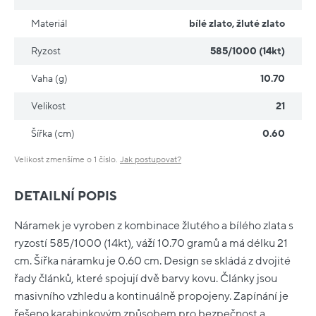
Materiál
bílé zlato
,
žluté zlato
Ryzost
585/1000 (14kt)
Vaha (g)
10.70
Velikost
21
Šířka (cm)
0.60
Velikost zmenšíme o 1 číslo.
Jak postupovat?
DETAILNÍ POPIS
Náramek je vyroben z kombinace žlutého a bílého zlata s
ryzostí 585/1000 (14kt), váží 10.70 gramů a má délku 21
cm. Šířka náramku je 0.60 cm. Design se skládá z dvojité
řady článků, které spojují dvě barvy kovu. Články jsou
masivního vzhledu a kontinuálně propojeny. Zapínání je
řešeno karabinkovým způsobem pro bezpečnost a