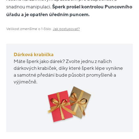
snadnou manipulaci.
Šperk prošel kontrolou Puncovního
úřadu a je opatřen úředním puncem.
Velikost zmenšíme o 1 číslo.
Jak postupovat?
Dárková krabička
Máte šperk jako dárek? Zvolte jednu z našich
dárkových krabiček, díky které šperk lépe vynikne
a samotné předání bude působit promyšleně a
výjimečně.