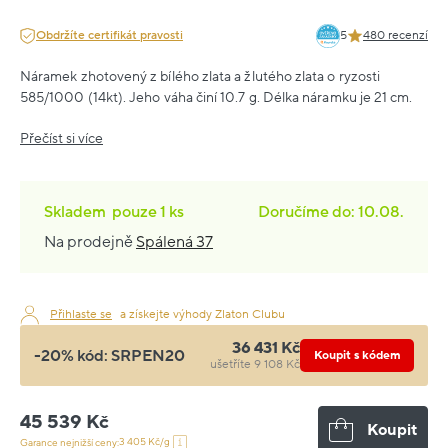
Obdržíte certifikát pravosti
5
480 recenzí
Náramek zhotovený z bílého zlata a žlutého zlata o ryzosti
585/1000 (14kt). Jeho váha činí 10.7 g. Délka náramku je 21 cm.
Přečíst si více
Skladem
pouze
1 ks
Doručíme do: 10.08.
Na prodejně
Spálená 37
Přihlaste se
a získejte výhody Zlaton Clubu
36 431 Kč
-20% kód:
SRPEN20
Koupit s kódem
ušetříte 9 108 Kč
45 539 Kč
Koupit
3 405 Kč/g
Garance nejnižší ceny: