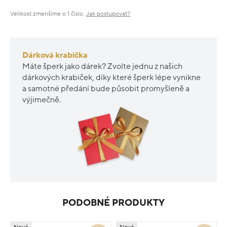
Velikost zmenšíme o 1 číslo.
Jak postupovat?
Dárková krabička
Máte šperk jako dárek? Zvolte jednu z našich
dárkových krabiček, díky které šperk lépe vynikne
a samotné předání bude působit promyšleně a
výjimečně.
PODOBNÉ PRODUKTY