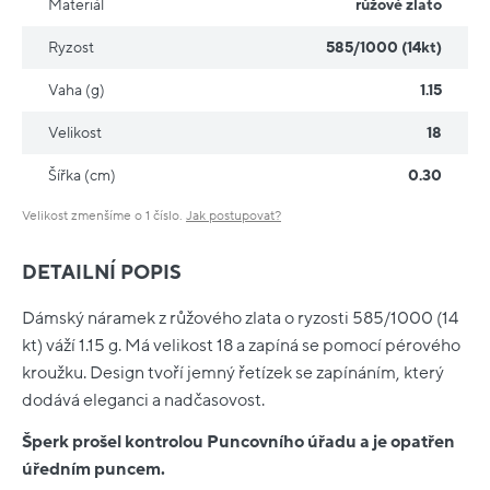
Materiál
růžové zlato
Ryzost
585/1000 (14kt)
Vaha (g)
1.15
Velikost
18
Šířka (cm)
0.30
Velikost zmenšíme o 1 číslo.
Jak postupovat?
DETAILNÍ POPIS
Dámský náramek z růžového zlata o ryzosti 585/1000 (14
kt) váží 1.15 g. Má velikost 18 a zapíná se pomocí pérového
kroužku. Design tvoří jemný řetízek se zapínáním, který
dodává eleganci a nadčasovost.
Šperk prošel kontrolou Puncovního úřadu a je opatřen
úředním puncem.