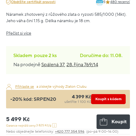
Obdržíte certifikát pravosti
5
480 recenzí
Náramek zhotovený z růžového zlata o ryzosti 585/1000 (14kt).
Jeho váha činí 1.15 g. Délka náramku je 18 cm.
Přečíst si více
Skladem
pouze
2 ks
Doručíme do: 11.08.
Na prodejně
Spálená 37
,
28. října 769/14
Přihlaste se
a získejte výhody Zlaton Clubu
4 399 Kč
-20% kód:
SRPEN20
Koupit s kódem
ušetříte 1 100 Kč
5 499 Kč
Koupit
3 825 Kč/g
Garance nejnižší ceny:
Nebo objednejte telefonicky:
+420 777 354 596
(po–pá 9:00–16:00)