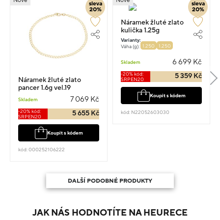
Nové
Nové
sleva
sleva
20%
20%
Náramek žluté zlato
kulička 1.25g
Varianty:
1.250
1.250
Váha (g):
6 699 Kč
Skladem
-20% kód:
5 359 Kč
Náramek žluté zlato
SRPEN20
pancer 1.6g vel.19
Koupit s kódem
7 069 Kč
Skladem
-20% kód:
5 655 Kč
kód: N22052603030
SRPEN20
Koupit s kódem
kód: 000252106222
DALŠÍ PODOBNÉ PRODUKTY
JAK NÁS HODNOTÍTE NA HEURECE