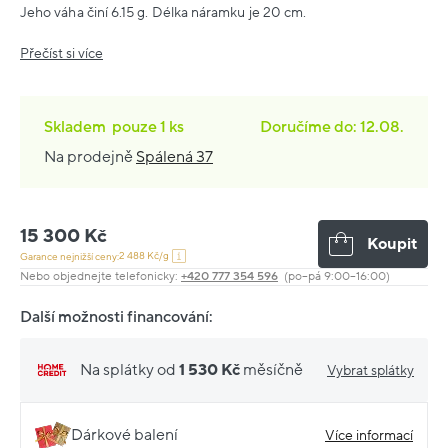
Jeho váha činí 6.15 g. Délka náramku je 20 cm.
Přečíst si více
Skladem
pouze
1 ks
Doručíme do: 12.08.
Na prodejně
Spálená 37
15 300 Kč
Koupit
2 488 Kč/g
Garance nejnižší ceny:
Nebo objednejte telefonicky:
+420 777 354 596
(po–pá 9:00–16:00)
Další možnosti financování:
Na splátky od
1 530 Kč
měsíčně
Vybrat splátky
Dárkové balení
Více informací