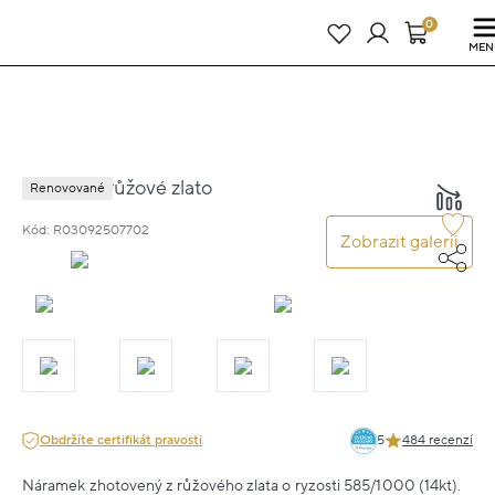
Právě teď! - 20 % na vše! Kód: SRPEN20
22 dní : 19h : 43m : 05s
0
MEN
Náramek růžové zlato
Renovované
Kód: R03092507702
Zobrazit galerii
Obdržíte certifikát pravosti
5
484 recenzí
Náramek zhotovený z růžového zlata o ryzosti 585/1000 (14kt).