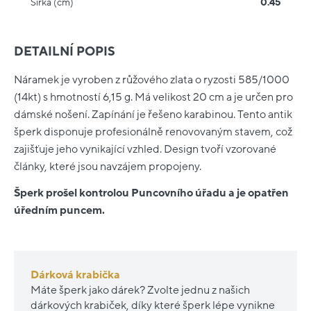
Šířka (cm)
0.45
DETAILNÍ POPIS
Náramek je vyroben z růžového zlata o ryzosti 585/1000
(14kt) s hmotností 6,15 g. Má velikost 20 cm a je určen pro
dámské nošení. Zapínání je řešeno karabinou. Tento antik
šperk disponuje profesionálně renovovaným stavem, což
zajišťuje jeho vynikající vzhled. Design tvoří vzorované
články, které jsou navzájem propojeny.
Šperk prošel kontrolou Puncovního úřadu a je opatřen
úředním puncem.
Dárková krabička
Máte šperk jako dárek? Zvolte jednu z našich
dárkových krabiček, díky které šperk lépe vynikne