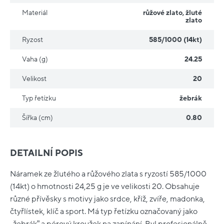
Materiál
růžové zlato
,
žluté
zlato
Ryzost
585/1000 (14kt)
Vaha (g)
24.25
Velikost
20
Typ řetízku
žebrák
Šířka (cm)
0.80
DETAILNÍ POPIS
Náramek ze žlutého a růžového zlata s ryzostí 585/1000
(14kt) o hmotnosti 24,25 g je ve velikosti 20. Obsahuje
různé přívěsky s motivy jako srdce, kříž, zvíře, madonka,
čtyřlístek, klíč a sport. Má typ řetízku označovaný jako
„žebrák” a pérový kroužek na zapínání. Byl profesionálně