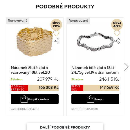
PODOBNÉ PRODUKTY
Renovované
Renovované
sleva
sleva
20%
40%
Náramek žluté zlato
Náramek bílé zlato 18kt
vzorovaný 18kt vel.20
24.75g vel.19 s diamantem
59.1g
3.100ct
207 979 Kč
246 115 Kč
Skladem
Skladem
-20% kód:
SLEVA
166 383 Kč
147 669 Kč
SRPEN20
40%
Koupit s kódem
Koupit
kód: 000070604238
kód: 000350511188
DALŠÍ PODOBNÉ PRODUKTY