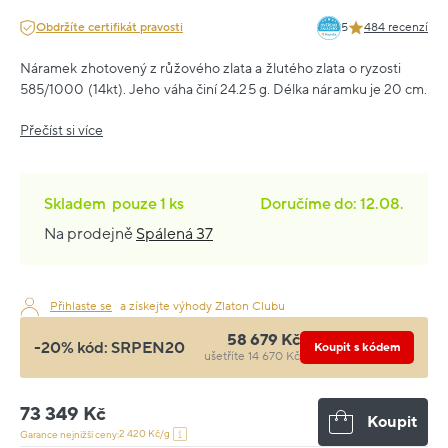
Obdržíte certifikát pravosti
5
484 recenzí
Náramek zhotovený z růžového zlata a žlutého zlata o ryzosti
585/1000 (14kt). Jeho váha činí 24.25 g. Délka náramku je 20 cm.
Přečíst si více
Skladem
pouze
1 ks
Doručíme do: 12.08.
Na prodejně
Spálená 37
Přihlaste se
a získejte výhody Zlaton Clubu
58 679 Kč
-20% kód:
SRPEN20
Koupit s kódem
ušetříte 14 670 Kč
73 349 Kč
Koupit
2 420 Kč/g
Garance nejnižší ceny: