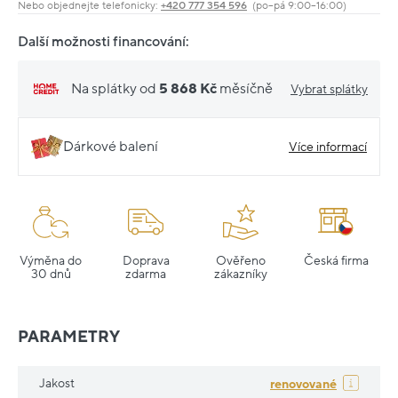
Nebo objednejte telefonicky:
+420 777 354 596
(po–pá 9:00–16:00)
Další možnosti financování:
Na splátky od
5 868 Kč
měsíčně
Vybrat splátky
Dárkové balení
Více informací
Výměna do
Doprava
Ověřeno
Česká firma
30 dnů
zdarma
zákazníky
PARAMETRY
Jakost
renovované