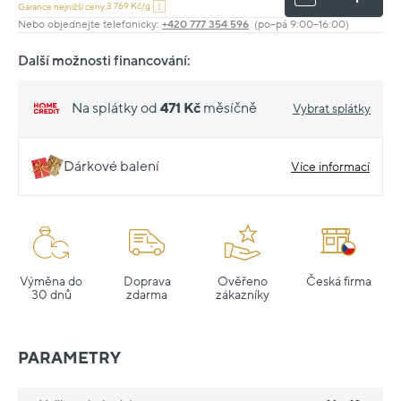
3 769 Kč/g
Garance nejnižší ceny:
Nebo objednejte telefonicky:
+420 777 354 596
(po–pá 9:00–16:00)
Další možnosti financování:
Na splátky od
471 Kč
měsíčně
Vybrat splátky
Dárkové balení
Více informací
Výměna do
Doprava
Ověřeno
Česká firma
30 dnů
zdarma
zákazníky
PARAMETRY