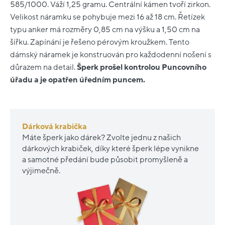
585/1000. Váží 1,25 gramu. Centrální kámen tvoří zirkon.
Velikost náramku se pohybuje mezi 16 až 18 cm. Řetízek
typu anker má rozměry 0,85 cm na výšku a 1,50 cm na
šířku. Zapínání je řešeno pérovým kroužkem. Tento
dámský náramek je konstruován pro každodenní nošení s
důrazem na detail.
Šperk prošel kontrolou Puncovního
úřadu a je opatřen úředním puncem.
Dárková krabička
Máte šperk jako dárek? Zvolte jednu z našich
dárkových krabiček, díky které šperk lépe vynikne
a samotné předání bude působit promyšleně a
výjimečně.