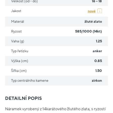
Velikost (od - do)
16 - 18
Jakost
nové
Materiál
žluté zlato
Ryzost
585/1000 (14kt)
Vaha (g)
1.25
Typ řetízku
anker
Výška (cm)
0.85
Šířka (cm)
1.50
Typ centrálního kamene
zirkon
DETAILNÍ POPIS
Náramek vyrobený z 14karátového žlutého zlata, s ryzostí