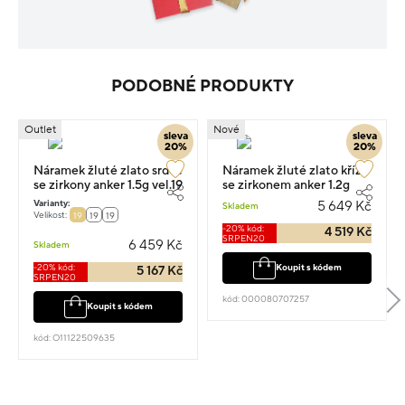
PODOBNÉ PRODUKTY
Outlet
Nové
sleva
sleva
20%
20%
Náramek žluté zlato srdce
Náramek žluté zlato kříž
se zirkony anker 1.5g vel.19
se zirkonem anker 1.2g
Varianty:
5 649 Kč
Skladem
Velikost:
19
19
19
-20% kód:
4 519 Kč
SRPEN20
6 459 Kč
Skladem
-20% kód:
Koupit s kódem
5 167 Kč
SRPEN20
kód: 000080707257
Koupit s kódem
kód: O11122509635