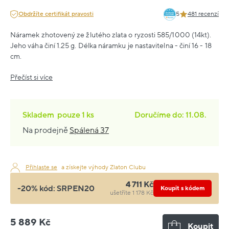
Obdržíte certifikát pravosti
5
481 recenzí
Náramek zhotovený ze žlutého zlata o ryzosti 585/1000 (14kt).
Jeho váha činí 1.25 g. Délka náramku je nastavitelna - činí 16 - 18
cm.
Přečíst si více
Skladem
pouze
1 ks
Doručíme do: 11.08.
Na prodejně
Spálená 37
Přihlaste se
a získejte výhody Zlaton Clubu
4 711 Kč
-20% kód:
SRPEN20
Koupit s kódem
ušetříte 1 178 Kč
5 889 Kč
Koupit