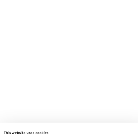
Odesláním formuláře souhlasíte se zpracováním osobních údajů za
účelem vyřízení vašeho dotazu.
Odeslat
This website uses cookies