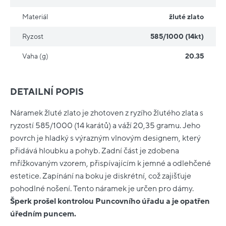
Materiál
žluté zlato
Ryzost
585/1000 (14kt)
Vaha (g)
20.35
DETAILNÍ POPIS
Náramek žluté zlato je zhotoven z ryzího žlutého zlata s
ryzostí 585/1000 (14 karátů) a váží 20,35 gramu. Jeho
povrch je hladký s výrazným vlnovým designem, který
přidává hloubku a pohyb. Zadní část je zdobena
mřížkovaným vzorem, přispívajícím k jemné a odlehčené
estetice. Zapínání na boku je diskrétní, což zajišťuje
pohodlné nošení. Tento náramek je určen pro dámy.
Šperk prošel kontrolou Puncovního úřadu a je opatřen
úředním puncem.