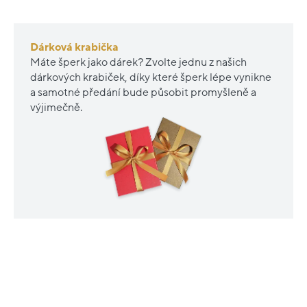
Dárková krabička
Máte šperk jako dárek? Zvolte jednu z našich
dárkových krabiček, díky které šperk lépe vynikne
a samotné předání bude působit promyšleně a
výjimečně.
PODOBNÉ PRODUKTY
Nové
Nové
sleva
sleva
20%
20%