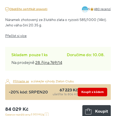
Obdržíte certifikát pravosti
5
480 recenzí
Náramek zhotovený ze žlutého zlata o ryzosti 585/1000 (14kt).
Jeho váha činí 20.35 g.
Přečíst si více
Skladem
pouze
1 ks
Doručíme do: 10.08.
Na prodejně
28. října 769/14
Přihlaste se
a získejte výhody Zlaton Clubu
67 223 Kč
-20% kód:
SRPEN20
Koupit s kódem
ušetříte 16 806 Kč
84 029 Kč
Koupit
3 303 Kč/g
Garance nejnižší ceny: