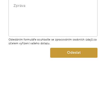
MÁTE DOTAZ K PRODUKTU? NAPIŠTE
NÁM.
Jméno
E-mail
Telefon
Zpráva