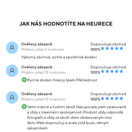
Náramek žluté zlato ve
Náramek žluté zlato
vlnovém motivu 21.15g
vlnový vzor 21g
87 329 Kč
86 709 Kč
Skladem
Skladem
-20% kód:
-20% kód:
69 863 Kč
69 367 Kč
SRPEN20
SRPEN20
Koupit s kódem
Koupit s kódem
kód: 000080112228
kód: 000090112225
DALŠÍ PODOBNÉ PRODUKTY
JAK NÁS HODNOTÍTE NA HEURECE