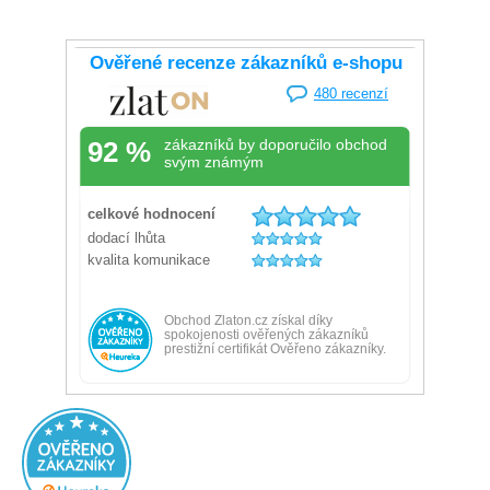
Ověřený zákazník
Doporučuje obchod
Přidáno před 6 hodinami
100%
Výborný obchod, rychle a spolehlivě dodání.
Ověřený zákazník
Doporučuje obchod
Přidáno před 15 hodinami
100%
Rychlé dodání Krásný šperk Přehlednost
Ověřený zákazník
Doporučuje obchod
Přidáno před 15 hodinami
100%
Velmi krásné a kvalitní zboží.Nakupovala jsem opakovaně
a vždy s maximální spokojeností.Produkt vždy odpovídá
fotografii a vždy se zboží všem obdarovaným moc
líbilo.Vřele doporučuji a zcela jistě budu věrným
zákazníkem.