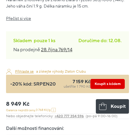
Jeho váha činí 1.9 g. Délka náramku je 15 cm.
Přečíst si více
Skladem
pouze
1 ks
Doručíme do: 12.08.
Na prodejně
28. října 769/14
Přihlaste se
a získejte výhody Zlaton Clubu
7 159 Kč
-20% kód:
SRPEN20
Koupit s kódem
ušetříte 1 790 Kč
8 949 Kč
Koupit
3 768 Kč/g
Garance nejnižší ceny:
Nebo objednejte telefonicky:
+420 777 354 596
(po–pá 9:00–16:00)
Další možnosti financování: