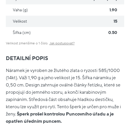
Vaha (g)
1.90
Velikost
15
Šířka (cm)
0.50
Velikost zmenšíme o 1 číslo.
Jak postupovat?
DETAILNÍ POPIS
Náramek je vyroben ze žlutého zlata o ryzosti 585/1000
(14kt). Váží 1,90 g a jeho velikost je 15. Šířka náramku je
0,50 cm. Design zahrnuje oválné články řetízku, které se
propojují do jemného vzoru, a končí karabinovým
zapínáním. Středová část obsahuje hladkou destičku,
kterou lze využít pro rytí. Tento šperk je určen pro muže i
ženy.
Šperk prošel kontrolou Puncovního úřadu a je
opatřen úředním puncem.