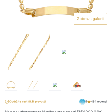
Zobrazit galerii
Obdržíte certifikát pravosti
5
484 recenzí
Náramek zhotovený ze žlutého zlata o ryzosti 585/1000 (14kt).