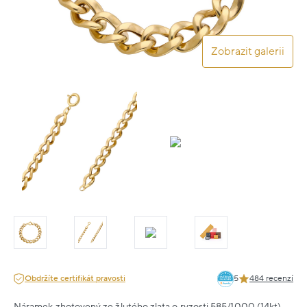
Zobrazit galerii
Obdržíte certifikát pravosti
5
484 recenzí
Náramek zhotovený ze žlutého zlata o ryzosti 585/1000 (14kt).