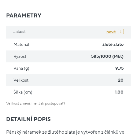
PARAMETRY
Jakost
nové
Materiál
žluté zlato
Ryzost
585/1000 (14kt)
Vaha (g)
9.75
Velikost
20
Šířka (cm)
1.00
Velikost zmenšíme.
Jak postupovat?
DETAILNÍ POPIS
Pánský náramek ze žlutého zlata je vytvořen z článků ve