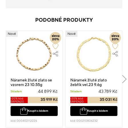
PODOBNÉ PRODUKTY
Nové
Nové
sleva
sleva
20%
20%
Náramek žluté zlato se
Náramek žluté zlato
vzorem 23 10.55g
žebřík vel.23 9.6g
44 899 Kč
43 789 Kč
Skladem
Skladem
-20% kód:
-20% kód:
35 919 Kč
35 031 Kč
SRPEN20
SRPEN20
Koupit s kódem
Koupit s kódem
kód: 000402112226
kód: 000210806232