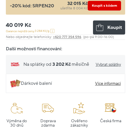
32 015 Kč
-20% kód:
SRPEN20
Koupit s kódem
ušetříte 8 004 Kč
40 019 Kč
Koupit
3 284 Kč/g
Garance nejnižší ceny:
Nebo objednejte telefonicky:
+420 777 354 596
(po–pá 9:00–16:00)
Další možnosti financování:
Na splátky od
3 202 Kč
měsíčně
Vybrat splátky
Dárkové balení
Více informací
Výměna do
Doprava
Ověřeno
Česká firma
30 dnů
zdarma
zákazníky