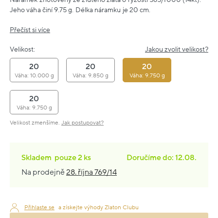
Jeho váha činí 9.75 g. Délka náramku je 20 cm.
Přečíst si více
Velikost:
Jakou zvolit velikost?
20
20
20
Váha: 10.000 g
Váha: 9.850 g
Váha: 9.750 g
20
Váha: 9.750 g
Velikost zmenšíme.
Jak postupovat?
Skladem
pouze
2 ks
Doručíme do: 12.08.
Na prodejně
28. října 769/14
Přihlaste se
a získejte výhody Zlaton Clubu