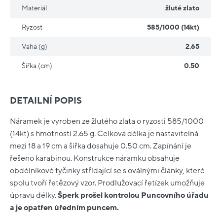
Materiál
žluté zlato
Ryzost
585/1000 (14kt)
Vaha (g)
2.65
Šířka (cm)
0.50
DETAILNÍ POPIS
Náramek je vyroben ze žlutého zlata o ryzosti 585/1000
(14kt) s hmotností 2.65 g. Celková délka je nastavitelná
mezi 18 a 19 cm a šířka dosahuje 0.50 cm. Zapínání je
řešeno karabinou. Konstrukce náramku obsahuje
obdélníkové tyčinky střídající se s oválnými články, které
spolu tvoří řetězový vzor. Prodlužovací řetízek umožňuje
úpravu délky.
Šperk prošel kontrolou Puncovního úřadu
a je opatřen úředním puncem.