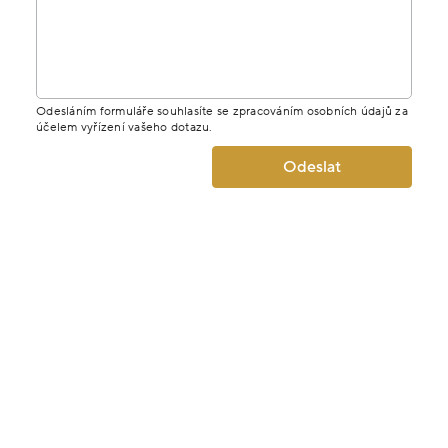
MÁTE DOTAZ K PRODUKTU? NAPIŠTE
NÁM.
Jméno
E-mail
Telefon
Zpráva