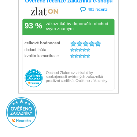
Ověřený zákazník
Doporučuje obchod
Přidáno před 20 hodinami
100%
Rychlé doručení, dobrá komunikace s obchodem.
Ověřený zákazník
Doporučuje obchod
Přidáno před 1 dnem
100%
Velký výběr, super ceny
Žádná
Ověřený zákazník
Doporučuje obchod
Přidáno před 1 dnem
100%
všechno OK