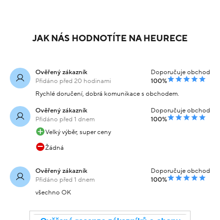
Náramek žluté zlato s
Náramek žluté zlato
dekorem 2.85g
2.85g
12 999 Kč
12 999 Kč
Skladem
Skladem
-20% kód:
-20% kód:
10 399 Kč
10 399 Kč
SRPEN20
SRPEN20
Koupit s kódem
Koupit s kódem
kód: 000062301244
kód: 000251601247
JAK NÁS HODNOTÍTE NA HEURECE