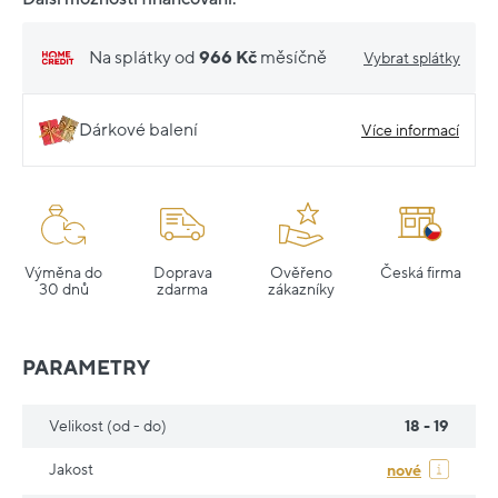
Na splátky od
966 Kč
měsíčně
Vybrat splátky
Dárkové balení
Více informací
Výměna do
Doprava
Ověřeno
Česká firma
30 dnů
zdarma
zákazníky
PARAMETRY
Velikost (od - do)
18 - 19
Jakost
nové