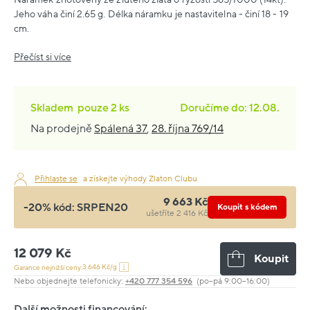
Jeho váha činí 2.65 g. Délka náramku je nastavitelna - činí 18 - 19
cm.
Přečíst si více
Skladem
pouze
2 ks
Doručíme do: 12.08.
Na prodejně
Spálená 37
,
28. října 769/14
Přihlaste se
a získejte výhody Zlaton Clubu
9 663 Kč
-20% kód:
SRPEN20
Koupit s kódem
ušetříte 2 416 Kč
12 079 Kč
Koupit
3 646 Kč/g
Garance nejnižší ceny:
Nebo objednejte telefonicky:
+420 777 354 596
(po–pá 9:00–16:00)
Další možnosti financování: