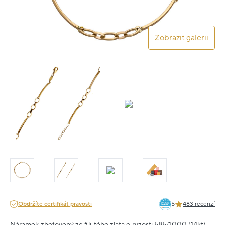
Zobrazit galerii
Obdržíte certifikát pravosti
5
483 recenzí
Náramek zhotovený ze žlutého zlata o ryzosti 585/1000 (14kt).