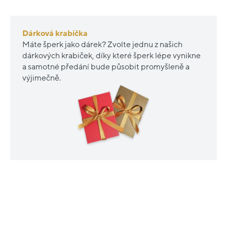
Dárková krabička
Máte šperk jako dárek? Zvolte jednu z našich
dárkových krabiček, díky které šperk lépe vynikne
a samotné předání bude působit promyšleně a
výjimečně.
Nové
Nové
sleva
sleva
20%
20%