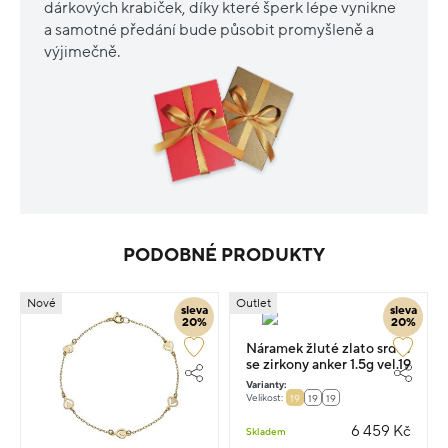
dárkových krabiček, díky které šperk lépe vynikne
a samotné předání bude působit promyšleně a
výjimečně.
PODOBNÉ PRODUKTY
Nové
Outlet
sleva
sleva
20%
20%
Náramek žluté zlato srdce
se zirkony anker 1.5g vel.19
Varianty:
Velikost:
19
19
19
6 459 Kč
Skladem