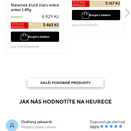
-20% kód:
5 167 Kč
Náramek žluté zlato srdce
SRPEN20
anker 1.45g
Koupit s kódem
6 829 Kč
Skladem
-20% kód:
5 463 Kč
kód: O11122509635
SRPEN20
Koupit s kódem
kód: 000180605248
DALŠÍ PODOBNÉ PRODUKTY
JAK NÁS HODNOTÍTE NA HEURECE
Ověřený zákazník
Doporučuje obchod
Přidáno před 1 dnem
100%