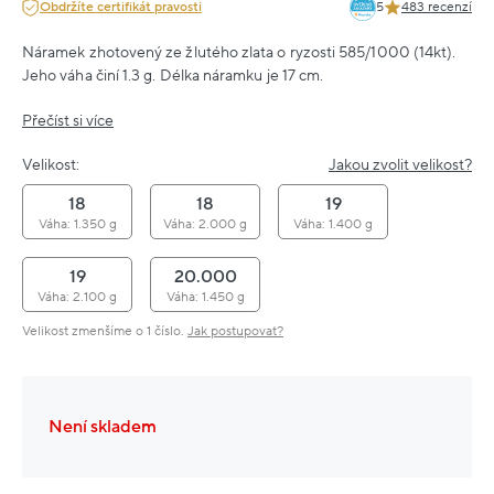
Obdržíte certifikát pravosti
5
483 recenzí
Náramek zhotovený ze žlutého zlata o ryzosti 585/1000 (14kt).
Jeho váha činí 1.3 g. Délka náramku je 17 cm.
Přečíst si více
Velikost:
Jakou zvolit velikost?
18
18
19
Váha: 1.350 g
Váha: 2.000 g
Váha: 1.400 g
19
20.000
Váha: 2.100 g
Váha: 1.450 g
Velikost zmenšíme o 1 číslo.
Jak postupovat?
Není skladem