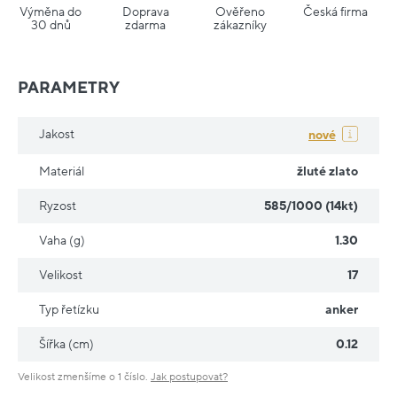
Výměna do
Doprava
Ověřeno
Česká firma
30 dnů
zdarma
zákazníky
PARAMETRY
Jakost
nové
Materiál
žluté zlato
Ryzost
585/1000 (14kt)
Vaha (g)
1.30
Velikost
17
Typ řetízku
anker
Šířka (cm)
0.12
Velikost zmenšíme o 1 číslo.
Jak postupovat?