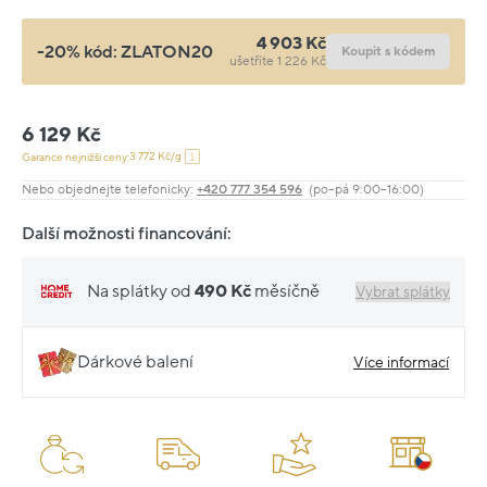
4 903 Kč
-20% kód:
ZLATON20
Koupit s kódem
ušetříte 1 226 Kč
6 129 Kč
3 772 Kč/g
Garance nejnižší ceny:
Nebo objednejte telefonicky:
+420 777 354 596
(po–pá 9:00–16:00)
Další možnosti financování:
Na splátky od
490 Kč
měsíčně
Vybrat splátky
Dárkové balení
Více informací