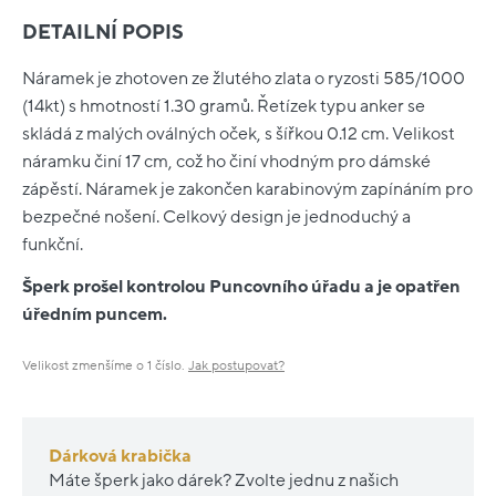
DETAILNÍ POPIS
Náramek je zhotoven ze žlutého zlata o ryzosti 585/1000
(14kt) s hmotností 1.30 gramů. Řetízek typu anker se
skládá z malých oválných oček, s šířkou 0.12 cm. Velikost
náramku činí 17 cm, což ho činí vhodným pro dámské
zápěstí. Náramek je zakončen karabinovým zapínáním pro
bezpečné nošení. Celkový design je jednoduchý a
funkční.
Šperk prošel kontrolou Puncovního úřadu a je opatřen
úředním puncem.
Velikost zmenšíme o 1 číslo.
Jak postupovat?
Dárková krabička
Máte šperk jako dárek? Zvolte jednu z našich