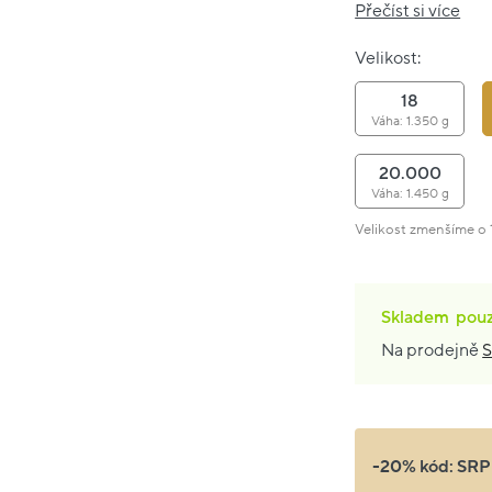
Přečíst si více
Velikost:
18
Váha: 1.350 g
20.000
Váha: 1.450 g
Velikost zmenšíme o 1
Skladem
pou
Na prodejně
S
-20% kód:
SRP