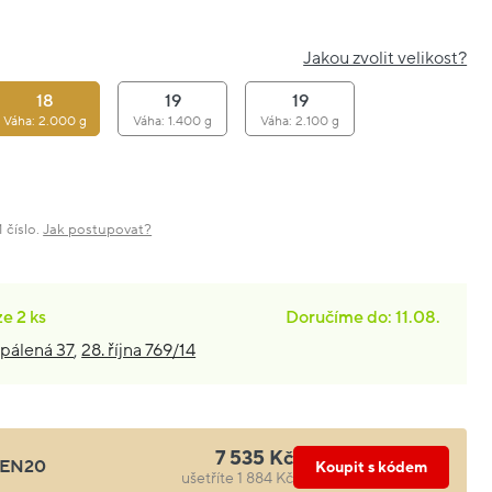
Jakou zvolit velikost?
18
19
19
Váha: 2.000 g
Váha: 1.400 g
Váha: 2.100 g
 číslo.
Jak postupovat?
ze
2 ks
Doručíme do: 11.08.
pálená 37
,
28. října 769/14
7 535 Kč
EN20
Koupit s kódem
ušetříte 1 884 Kč