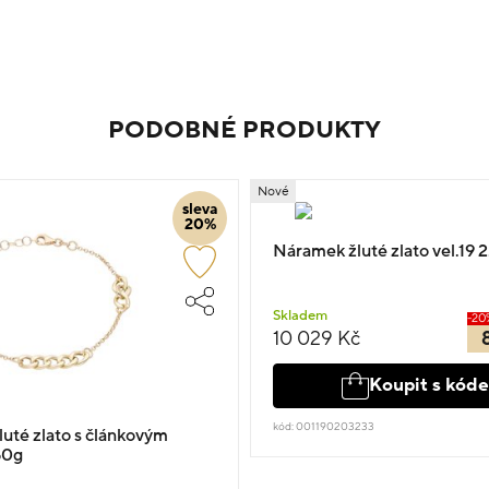
PODOBNÉ PRODUKTY
Nové
sleva
20%
Náramek žluté zlato vel.19 2
Skladem
-20
10 029 Kč
Koupit s kód
kód: 001190203233
uté zlato s článkovým
50g