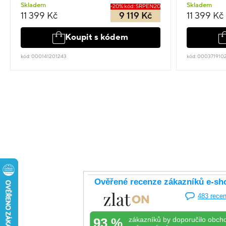
Skladem
Skladem
-20% kód: SRPEN20
11 399 Kč
9 119 Kč
11 399 Kč
Koupit s kódem
kód: 000141201243
kód: 000371910