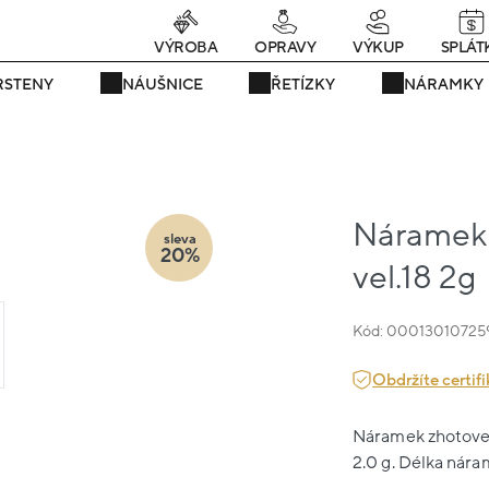
rávě teď! - 20 % na vše! Kód: SRPEN20
24 dní : 8h : 00m : 15s
VÝROBA
OPRAVY
VÝKUP
SPLÁT
RSTENY
NÁUŠNICE
ŘETÍZKY
NÁRAMKY
Náramek ž
sleva
20%
vel.18 2g
Kód: 00013010725
Obdržíte certifi
Náramek zhotovený
2.0 g. Délka nára