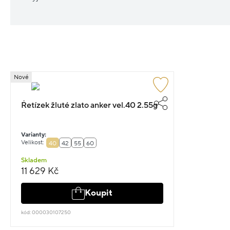
Nové
Řetízek žluté zlato anker vel.40 2.55g
Varianty:
Velikost:
40
42
55
60
Skladem
11 629 Kč
Koupit
kód: 000030107250