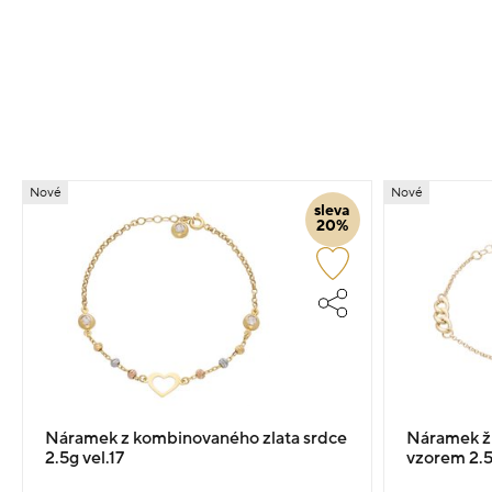
Nové
Nové
sleva
20%
Náramek z kombinovaného zlata srdce
Náramek žl
2.5g vel.17
vzorem 2.