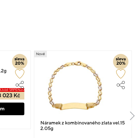
Nové
sleva
sleva
20%
20%
.2g
% kód: SRPEN20
8 023 Kč
em
Náramek z kombinovaného zlata vel.15
2.05g