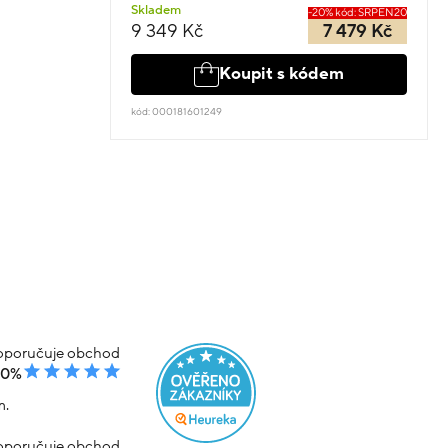
Skladem
-20% kód: SRPEN20
9 349 Kč
7 479 Kč
Koupit s kódem
kód: 000181601249
poručuje obchod
00%
m.
poručuje obchod