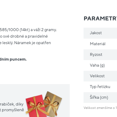
PARAMETR
585/1000 (14kt) a váží 2 gramy.
Jakost
pro své drobné a pravidelné
e lesklý. Náramek je opatřen
Materiál
Ryzost
ředním puncem.
Vaha (g)
Velikost
Typ řetízku
Šířka (cm)
rabiček, díky
Velikost zmenšíme o 1
it promyšleně