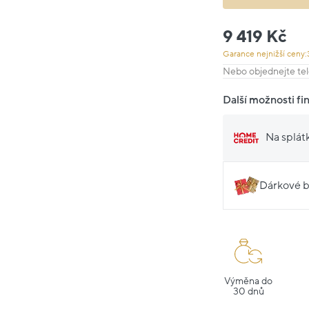
9 419 Kč
Garance nejnižší ceny:
Nebo objednejte tel
Další možnosti fi
Na splát
Dárkové b
Výměna do
30 dnů