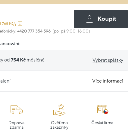
Koupit
3 768 Kč/g
efonicky:
+420 777 354 596
(po–pá 9:00–16:00)
nancování:
ky od
754 Kč
měsíčně
Vybrat splátky
alení
Více informací
Doprava
Ověřeno
Česká firma
zdarma
zákazníky