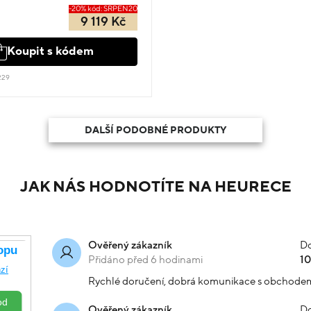
-20% kód: SRPEN20
9 119 Kč
Koupit s kódem
229
DALŠÍ PODOBNÉ PRODUKTY
JAK NÁS HODNOTÍTE NA HEURECE
Do
Ověřený zákazník
Přidáno před 6 hodinami
1
Rychlé doručení, dobrá komunikace s obchode
Do
Ověřený zákazník