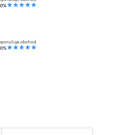
00%
poručuje obchod
00%