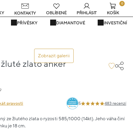
0
KY
OBLÍBENÉ
PŘIHLÁSIT
KOŠÍK
KONTAKTY
PŘÍVĚSKY
DIAMANTOVÉ
INVESTIČNÍ
Zobrazit galerii
luté zlato anker
9
kát pravosti
5
483 recenzí
 ze žlutého zlata o ryzosti 585/1000 (14kt). Jeho váha činí
mku je 18 cm.