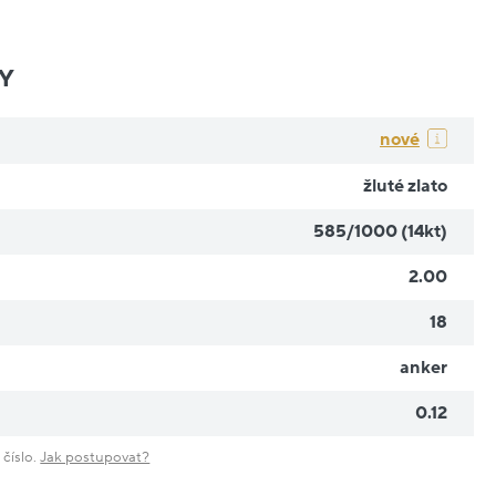
Y
nové
žluté zlato
585/1000 (14kt)
2.00
18
anker
0.12
 číslo.
Jak postupovat?