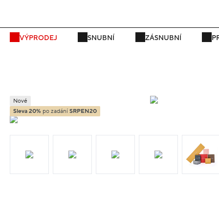
P
VÝPRODEJ
SNUBNÍ
ZÁSNUBNÍ
P
Nové
Sleva 20%
po zadání
SRPEN20