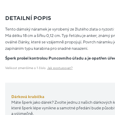
DETAILNÍ POPIS
Tento dámský náramek je vyrobený ze žlutého zlata o ryzosti 
Má délku 18 cm a šířku 0,12 cm. Typ řetízku je anker, známý 
oválné články, které se vzájemně propojují. Povrch náramku j
zapínáním typu karabina pro snadné nasazení.
Šperk prošel kontrolou Puncovního úřadu a je opatřen ú
Velikost zmenšíme o 1 číslo.
Jak postupovat?
Dárková krabička
Máte šperk jako dárek? Zvolte jednu z našich dárkových k
které šperk lépe vynikne a samotné předání bude působ
a výjimečně.