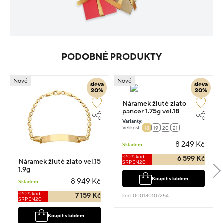
PODOBNÉ PRODUKTY
Nové
Nové
sleva
sleva
20%
20%
Náramek žluté zlato
pancer 1.75g vel.18
Varianty:
Velikost:
18
19
20
21
8 249 Kč
Skladem
-20% kód:
6 599 Kč
Náramek žluté zlato vel.15
SRPEN20
1.9g
Koupit s kódem
8 949 Kč
Skladem
-20% kód:
7 159 Kč
kód: 000180107254
SRPEN20
Koupit s kódem