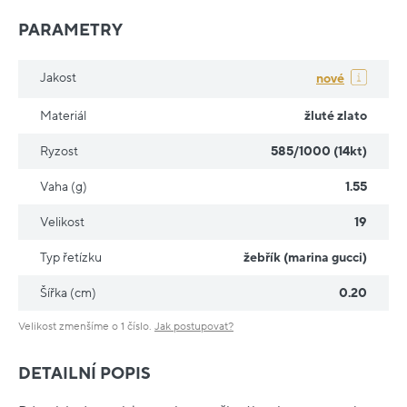
PARAMETRY
Jakost
nové
Materiál
žluté zlato
Ryzost
585/1000 (14kt)
Vaha (g)
1.55
Velikost
19
Typ řetízku
žebřík (marina gucci)
Šířka (cm)
0.20
Velikost zmenšíme o 1 číslo.
Jak postupovat?
DETAILNÍ POPIS