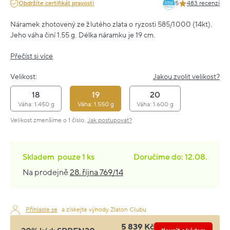
Obdržíte certifikát pravosti
5
483 recenzí
Náramek zhotovený ze žlutého zlata o ryzosti 585/1000 (14kt).
Jeho váha činí 1.55 g. Délka náramku je 19 cm.
Přečíst si více
Velikost:
Jakou zvolit velikost?
18
19
20
Váha: 1.450 g
Váha: 1.550 g
Váha: 1.600 g
Velikost zmenšíme o 1 číslo.
Jak postupovat?
Skladem
pouze
1 ks
Doručíme do: 12.08.
Na prodejně
28. října 769/14
Přihlaste se
a získejte výhody Zlaton Clubu
5 839 Kč