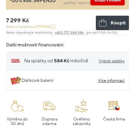
-20% kód:
SRPEN20
Koupit s kódem
ušetříte 1 460 Kč
7 299 Kč
Koupit
3 767 Kč/g
Garance nejnižší ceny:
Nebo objednejte telefonicky:
+420 777 354 596
(po–pá 9:00–16:00)
Další možnosti financování:
Na splátky od
584 Kč
měsíčně
Vybrat splátky
Dárkové balení
Více informací
Výměna do
Doprava
Ověřeno
Česká firma
30 dnů
zdarma
zákazníky