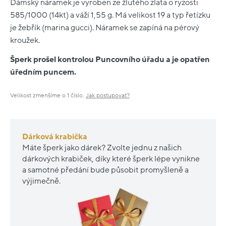
Dámský náramek je vyroben ze žlutého zlata o ryzosti
585/1000 (14kt) a váží 1,55 g. Má velikost 19 a typ řetízku
je žebřík (marina gucci). Náramek se zapíná na pérový
kroužek.
Šperk prošel kontrolou Puncovního úřadu a je opatřen
úředním puncem.
Velikost zmenšíme o 1 číslo.
Jak postupovat?
Dárková krabička
Máte šperk jako dárek? Zvolte jednu z našich
dárkových krabiček, díky které šperk lépe vynikne
a samotné předání bude působit promyšleně a
výjimečně.