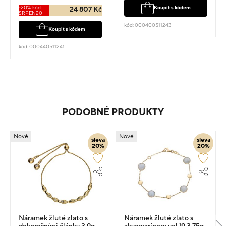
-20% kód:
Koupit s kódem
24 807 Kč
SRPEN20
kód: 000400511243
Koupit s kódem
kód: 000440511241
PODOBNÉ PRODUKTY
Nové
Nové
sleva
sleva
20%
20%
Náramek žluté zlato s
Náramek žluté zlato s