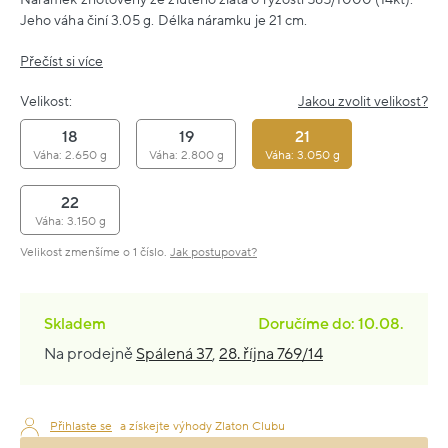
Jeho váha činí 3.05 g. Délka náramku je 21 cm.
Přečíst si více
Velikost:
Jakou zvolit velikost?
18
19
21
Váha: 2.650 g
Váha: 2.800 g
Váha: 3.050 g
22
Váha: 3.150 g
Velikost zmenšíme o 1 číslo.
Jak postupovat?
Skladem
Doručíme do: 10.08.
Na prodejně
Spálená 37
,
28. října 769/14
Přihlaste se
a získejte výhody Zlaton Clubu