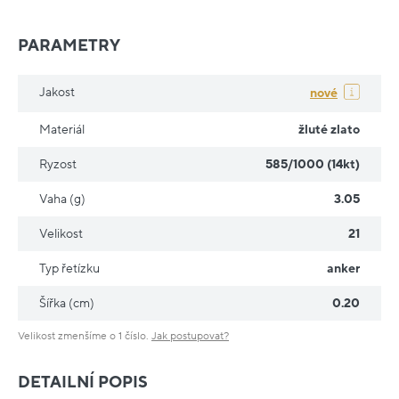
PARAMETRY
Jakost
nové
Materiál
žluté zlato
Ryzost
585/1000 (14kt)
Vaha (g)
3.05
Velikost
21
Typ řetízku
anker
Šířka (cm)
0.20
Velikost zmenšíme o 1 číslo.
Jak postupovat?
DETAILNÍ POPIS