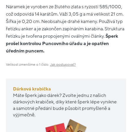
Náramek je vyroben ze žlutého zlata s ryzostí 585/1000,
což odpovídá 14 karátům. Váží 3,05 g a má velikost 21 cm.
Šířka je 0,20 cm. Neobsahuje drahé kameny. Používá typ
řetízku anker a je zakončen zapínáním karabina. Struktura
řetízku je tvořena propojenými oválnými články.
Šperk
prošel kontrolou Puncovního úřadu a je opatřen
úředním puncem.
Velikost zmenšíme o 1 číslo.
Jak postupovat?
Dárková krabička
Máte šperk jako dárek? Zvolte jednu z našich
dárkových krabiček, díky které šperk lépe vynikne
a samotné předání bude působit promyšleně a
výjimečně.