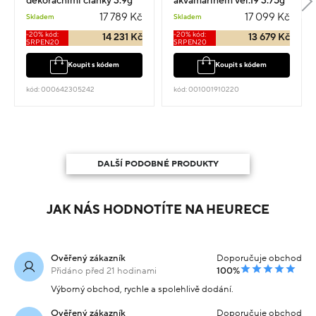
dekoračními články 3.9g
akvamarínem vel.19 3.75g
17 789 Kč
17 099 Kč
Skladem
Skladem
-20% kód:
-20% kód:
14 231 Kč
13 679 Kč
SRPEN20
SRPEN20
Koupit s kódem
Koupit s kódem
kód: 000642305242
kód: 001001910220
DALŠÍ PODOBNÉ PRODUKTY
JAK NÁS HODNOTÍTE NA HEURECE
Ověřený zákazník
Doporučuje obchod
Přidáno před 21 hodinami
100%
Výborný obchod, rychle a spolehlivě dodání.
Ověřený zákazník
Doporučuje obchod