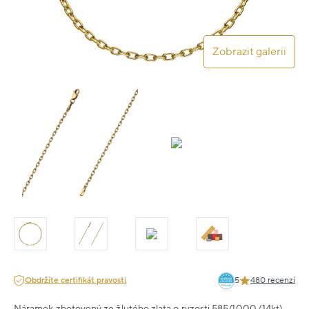
Zobrazit galerii
Obdržíte certifikát pravosti
5
480 recenzí
Náramek zhotovený ze žlutého zlata o ryzosti 585/1000 (14kt).