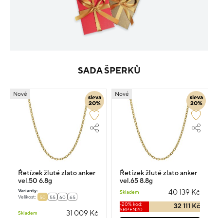
SADA ŠPERKŮ
Nové
Nové
sleva
sleva
20%
20%
Řetízek žluté zlato anker
Řetízek žluté zlato anker
vel.50 6.8g
vel.65 8.8g
Varianty:
40 139 Kč
Skladem
Velikost:
50
55
60
65
-20% kód:
32 111 Kč
SRPEN20
31 009 Kč
Skladem