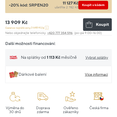
11 127 Kč
-20% kód:
SRPEN20
Koupit s kódem
ušetříte 2 782 Kč
13 909 Kč
Koupit
3 648 Kč/g
Garance nejnižší ceny:
Nebo objednejte telefonicky:
+420 777 354 596
(po–pá 9:00–16:00)
Další možnosti financování:
Na splátky od
1 113 Kč
měsíčně
Vybrat splátky
Dárkové balení
Více informací
Výměna do
Doprava
Ověřeno
Česká firma
30 dnů
zdarma
zákazníky