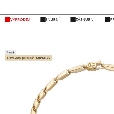
P
VÝPRODEJ
SNUBNÍ
ZÁSNUBNÍ
P
Nové
Sleva 20%
po zadání
SRPEN20