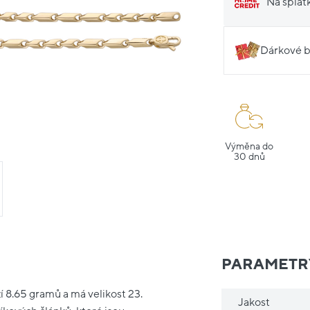
Na splát
Dárkové b
Výměna do
30 dnů
PARAMETR
í 8.65 gramů a má velikost 23.
Jakost