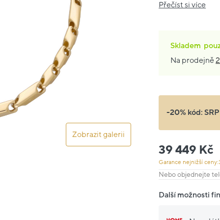
Přečíst si více
Skladem
pou
Na prodejně
2
-20% kód:
SRP
Zobrazit galerii
39 449 Kč
Garance nejnižší ceny:
Nebo objednejte tel
Další možnosti fi