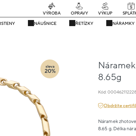
rávě teď! - 20 % na vše! Kód: SRPEN20
24 dní : 19h : 17m : 04s
VÝROBA
OPRAVY
VÝKUP
SPLÁT
RSTENY
NÁUŠNICE
ŘETÍZKY
NÁRAMKY
Náramek ž
sleva
20%
8.65g
Kód: 00046211222
Obdržíte certifi
Náramek zhotovený
8.65 g. Délka nár