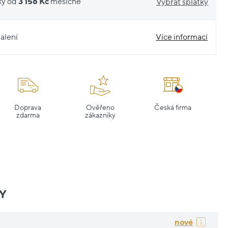
ky od
3 156 Kč
měsíčně
Vybrat splátky
alení
Více informací
Doprava
Ověřeno
Česká firma
zdarma
zákazníky
Y
nové