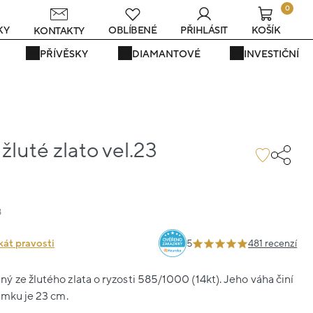
0
KY
OBLÍBENÉ
PŘIHLÁSIT
KOŠÍK
KONTAKTY
PŘÍVĚSKY
DIAMANTOVÉ
INVESTIČNÍ
luté zlato vel.23
8
kát pravosti
5
481 recenzí
 ze žlutého zlata o ryzosti 585/1000 (14kt). Jeho váha činí
amku je 23 cm.