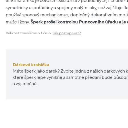
Šířka náramku je 0.40 cm. Skládá se z podlouhlých, lichoběžn
symetricky uspořádány a spojeny malými oky, což zajišťuje fle
používá sponový mechanismus, doplněný dekorativním motiv
muže i ženy.
Šperk prošel kontrolou Puncovního úřadu a j
Velikost zmenšíme o 1 číslo.
Jak postupovat?
Dárková krabička
Máte šperk jako dárek? Zvolte jednu z našich dárkových k
které šperk lépe vynikne a samotné předání bude působ
a výjimečně.