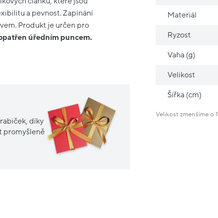
íkových článků, které jsou
xibilitu a pevnost. Zapínání
Materiál
em. Produkt je určen pro
Ryzost
e opatřen úředním puncem.
Vaha (g)
Velikost
Šířka (cm)
Velikost zmenšíme o 1
rabiček, díky
it promyšleně