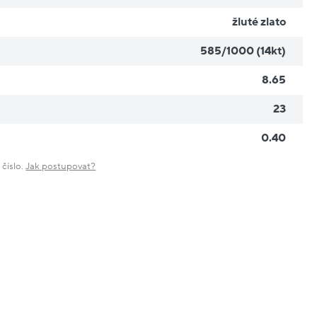
žluté zlato
585/1000 (14kt)
8.65
23
0.40
 číslo.
Jak postupovat?