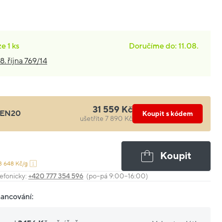
ze
1 ks
Doručíme do: 11.08.
8. října 769/14
31 559 Kč
EN20
Koupit s kódem
ušetříte 7 890 Kč
Koupit
3 648 Kč/g
efonicky:
+420 777 354 596
(po–pá 9:00–16:00)
nancování: