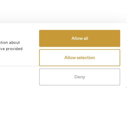
Allow all
ation about
u’ve provided
Allow selection
Deny