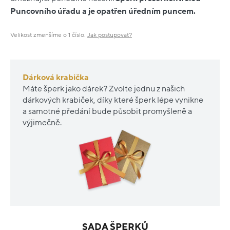
Puncovního úřadu a je opatřen úředním puncem.
Velikost zmenšíme o 1 číslo.
Jak postupovat?
Dárková krabička
Máte šperk jako dárek? Zvolte jednu z našich
dárkových krabiček, díky které šperk lépe vynikne
a samotné předání bude působit promyšleně a
výjimečně.
SADA ŠPERKŮ