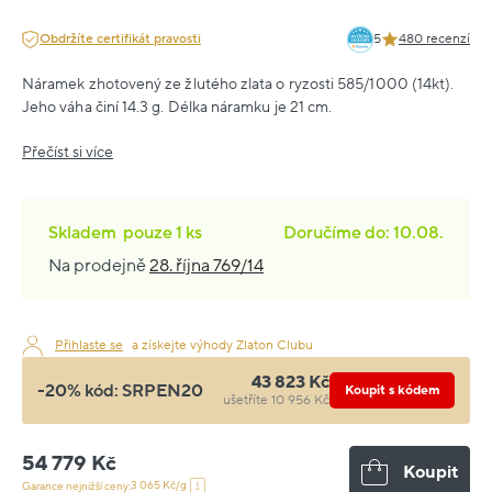
Obdržíte certifikát pravosti
5
480 recenzí
Náramek zhotovený ze žlutého zlata o ryzosti 585/1000 (14kt).
Jeho váha činí 14.3 g. Délka náramku je 21 cm.
Přečíst si více
Skladem
pouze
1 ks
Doručíme do: 10.08.
Na prodejně
28. října 769/14
Přihlaste se
a získejte výhody Zlaton Clubu
43 823 Kč
-20% kód:
SRPEN20
Koupit s kódem
ušetříte 10 956 Kč
54 779 Kč
Koupit
3 065 Kč/g
Garance nejnižší ceny: