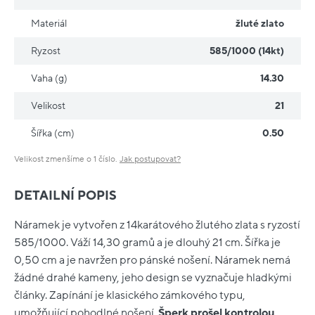
Materiál
žluté zlato
Ryzost
585/1000 (14kt)
Vaha (g)
14.30
Velikost
21
Šířka (cm)
0.50
Velikost zmenšíme o 1 číslo.
Jak postupovat?
DETAILNÍ POPIS
Náramek je vytvořen z 14karátového žlutého zlata s ryzostí
585/1000. Váží 14,30 gramů a je dlouhý 21 cm. Šířka je
0,50 cm a je navržen pro pánské nošení. Náramek nemá
žádné drahé kameny, jeho design se vyznačuje hladkými
články. Zapínání je klasického zámkového typu,
umožňující pohodlné nošení.
Šperk prošel kontrolou