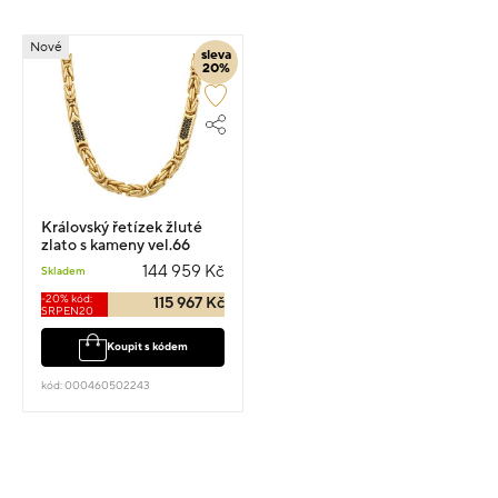
Nové
sleva
20%
Královský řetízek žluté
zlato s kameny vel.66
42.4g
144 959 Kč
Skladem
-20% kód:
115 967 Kč
SRPEN20
Koupit s kódem
kód: 000460502243