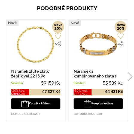
PODOBNÉ PRODUKTY
Nové
Nové
sleva
sleva
20%
20%
Náramek žluté zlato
Náramek z
žebřík vel.22 13.9g
kombinovaného zlata s
rytým vzorem vel.21 14.5g
59 159 Kč
55 539 Kč
Skladem
Skladem
-20% kód:
-20% kód:
47 327 Kč
44 431 Kč
SRPEN20
SRPEN20
Koupit s kódem
Koupit s kódem
kód: 000620806235
kód: 000081001248