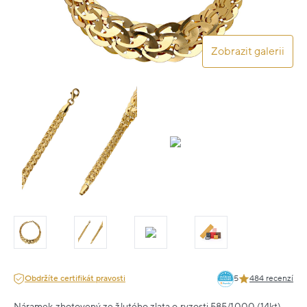
Zobrazit galerii
Obdržíte certifikát pravosti
5
484 recenzí
Náramek zhotovený ze žlutého zlata o ryzosti 585/1000 (14kt).