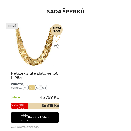
SADA ŠPERKŮ
Nové
sleva
20%
Řetízek žluté zlato vel.50
11.95g
Varianty:
Velikost:
50
50
50
50
45 769 Kč
Skladem
-20% kód:
36 615 Kč
SRPEN20
Koupit s kódem
kód: 000542301245