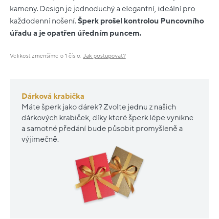
kameny. Design je jednoduchý a elegantní, ideální pro
každodenní nošení.
Šperk prošel kontrolou Puncovního
úřadu a je opatřen úředním puncem.
Velikost zmenšíme o 1 číslo.
Jak postupovat?
Dárková krabička
Máte šperk jako dárek? Zvolte jednu z našich
dárkových krabiček, díky které šperk lépe vynikne
a samotné předání bude působit promyšleně a
výjimečně.