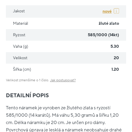
Jakost
nové
Materiál
žluté zlato
Ryzost
585/1000 (14kt)
Vaha (g)
5.30
Velikost
20
Šířka (cm)
1.20
Velikost zmenšíme o 1 číslo.
Jak postupovat?
DETAILNÍ POPIS
Tento náramek je vyroben ze žlutého zlata s ryzostí
585/1000 (14 karátů). Má váhu 5,30 gramů a šířku 1,20
cm. Délka náramku je 20 cm. Je určen pro dámy.
Povrchová úprava je lesklá a náramek neobsahuje drahé