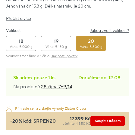
Jeho váha činí 5.3 g. Délka náramku je 20 cm.
Přečíst si více
Velikost:
Jakou zvolit velikost?
18
19
20
Váha: 5.000 g
Váha: 5.150 g
Váha: 5.300 g
Velikost zmenšíme o 1 číslo.
Jak postupovat?
Skladem
pouze
1 ks
Doručíme do: 12.08.
Na prodejně
28. října 769/14
Přihlaste se
a získejte výhody Zlaton Clubu
17 399 Kč
-20% kód:
SRPEN20
Koupit s kódem
ušetříte 4 350 Kč