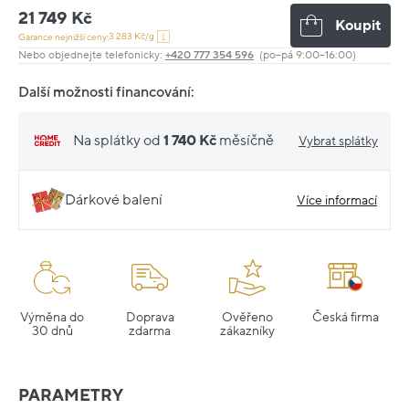
21 749 Kč
Koupit
3 283 Kč/g
Garance nejnižší ceny:
Nebo objednejte telefonicky:
+420 777 354 596
(po–pá 9:00–16:00)
Další možnosti financování:
Na splátky od
1 740 Kč
měsíčně
Vybrat splátky
Dárkové balení
Více informací
Výměna do
Doprava
Ověřeno
Česká firma
30 dnů
zdarma
zákazníky
PARAMETRY