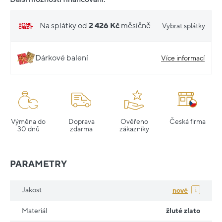
Na splátky od
2 426 Kč
měsíčně
Vybrat splátky
Dárkové balení
Více informací
Výměna do
Doprava
Ověřeno
Česká firma
30 dnů
zdarma
zákazníky
PARAMETRY
Jakost
nové
Materiál
žluté zlato