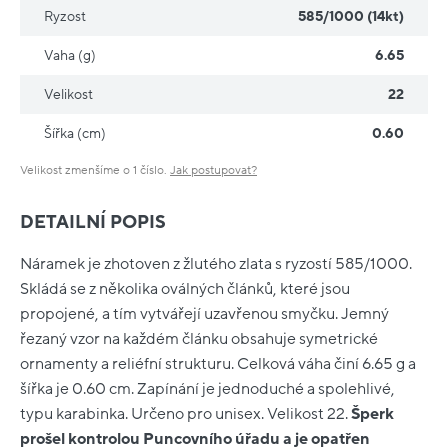
Ryzost
585/1000 (14kt)
Vaha (g)
6.65
Velikost
22
Šířka (cm)
0.60
Velikost zmenšíme o 1 číslo.
Jak postupovat?
DETAILNÍ POPIS
Náramek je zhotoven z žlutého zlata s ryzostí 585/1000.
Skládá se z několika oválných článků, které jsou
propojené, a tím vytvářejí uzavřenou smyčku. Jemný
řezaný vzor na každém článku obsahuje symetrické
ornamenty a reliéfní strukturu. Celková váha činí 6.65 g a
šířka je 0.60 cm. Zapínání je jednoduché a spolehlivé,
typu karabinka. Určeno pro unisex. Velikost 22.
Šperk
prošel kontrolou Puncovního úřadu a je opatřen