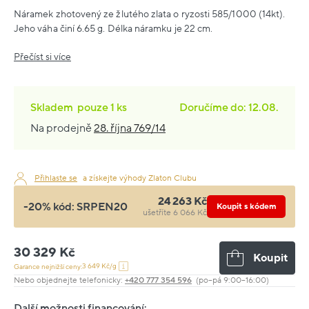
Náramek zhotovený ze žlutého zlata o ryzosti 585/1000 (14kt).
Jeho váha činí 6.65 g. Délka náramku je 22 cm.
Přečíst si více
Skladem
pouze
1 ks
Doručíme do: 12.08.
Na prodejně
28. října 769/14
Přihlaste se
a získejte výhody Zlaton Clubu
24 263 Kč
-20% kód:
SRPEN20
Koupit s kódem
ušetříte 6 066 Kč
30 329 Kč
Koupit
3 649 Kč/g
Garance nejnižší ceny:
Nebo objednejte telefonicky:
+420 777 354 596
(po–pá 9:00–16:00)
Další možnosti financování: