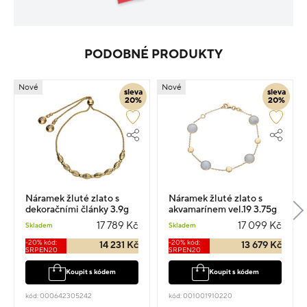
PODOBNÉ PRODUKTY
Nové
Nové
sleva
sleva
20%
20%
Náramek žluté zlato s
Náramek žluté zlato s
dekoračními články 3.9g
akvamarínem vel.19 3.75g
17 789 Kč
17 099 Kč
Skladem
Skladem
-20% kód:
-20% kód:
14 231 Kč
13 679 Kč
SRPEN20
SRPEN20
Koupit s kódem
Koupit s kódem
kód: 000642305242
kód: 001001910220