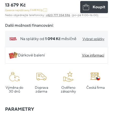
13 679 Kč
Koupit
3 648 Kč/g
Garance nejnižší ceny:
Nebo objednejte telefonicky:
+420 777 354 596
(po–pá 9:00–16:00)
Další možnosti financování:
Na splátky od
1 094 Kč
měsíčně
Vybrat splátky
Dárkové balení
Více informací
Výměna do
Doprava
Ověřeno
Česká firma
30 dnů
zdarma
zákazníky
PARAMETRY