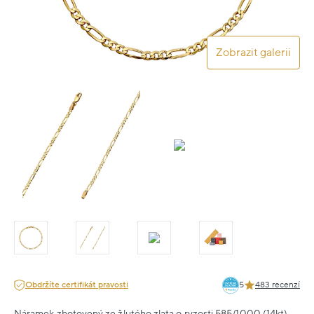
Zobrazit galerii
Obdržíte certifikát pravosti
5
483 recenzí
Náramek zhotovený ze žlutého zlata o ryzosti 585/1000 (14kt).