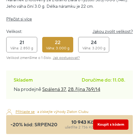
Jeho váha činí 3.0 g. Délka náramku je 22 cm.
Přečíst si více
Velikost:
Jakou zvolit velikost?
21
22
24
Váha: 2.850 g
Váha: 3.000 g
Váha: 3.200 g
Velikost zmenšíme o 1 číslo.
Jak postupovat?
Skladem
Doručíme do: 11.08.
Na prodejně
Spálená 37
,
28. října 769/14
Přihlaste se
a získejte výhody Zlaton Clubu
10 943 Kč
-20% kód:
SRPEN20
Koupit s kódem
ušetříte 2 736 Kč