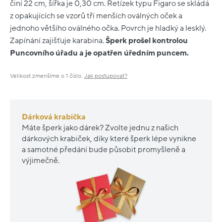
činí 22 cm, šířka je 0,30 cm. Řetízek typu Figaro se skládá
z opakujících se vzorů tří menších oválných oček a
jednoho většího oválného očka. Povrch je hladký a lesklý.
Zapínání zajišťuje karabina.
Šperk prošel kontrolou
Puncovního úřadu a je opatřen úředním puncem.
Velikost zmenšíme o 1 číslo.
Jak postupovat?
Dárková krabička
Máte šperk jako dárek? Zvolte jednu z našich
dárkových krabiček, díky které šperk lépe vynikne
a samotné předání bude působit promyšleně a
výjimečně.