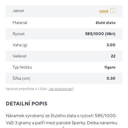
Jakost
nové
Materiál
žluté zlato
Ryzost
585/1000 (14kt)
Vaha (g)
3.00
Velikost
22
Typ řetízku
figaro
Šířka (cm)
0.30
Velikost zmenšíme o 1 číslo.
Jak postupovat?
DETAILNÍ POPIS
Náramek vyrobený ze žlutého zlata o ryzosti 585/1000.
Váží 3 gramy a patří mezi pánské šperky. Délka náramku