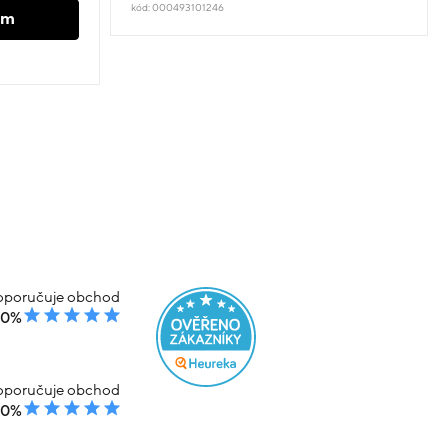
kód: 000493101246
em
poručuje obchod
00%
poručuje obchod
00%