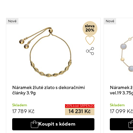
Nové
Nové
sleva
20%
Náramek žluté zlato s dekoračními
Náramek žl
články 3.9g
vel.19 3.75
Skladem
Skladem
-20% kód: SRPEN20
17 789 Kč
14 231 Kč
17 099 Kč
Koupit s kódem