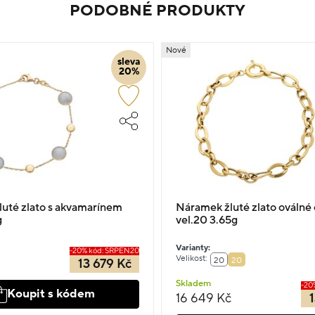
PODOBNÉ PRODUKTY
Nové
sleva
20%
uté zlato s akvamarínem
Náramek žluté zlato oválné 
g
vel.20 3.65g
Varianty:
-20% kód: SRPEN20
Velikost:
20
20
13 679 Kč
Skladem
-20
Koupit s kódem
16 649 Kč