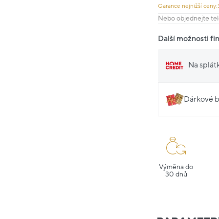
Garance nejnižší ceny:
Nebo objednejte tel
Další možnosti fi
Na splát
Dárkové b
Výměna do
30 dnů