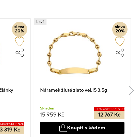
Nové
sleva
sleva
20%
20%
články
Náramek žluté zlato vel.15 3.5g
Skladem
-20% kód: SRPEN20
15 959 Kč
12 767 Kč
% kód: SRPEN20
Koupit s kódem
13 319 Kč