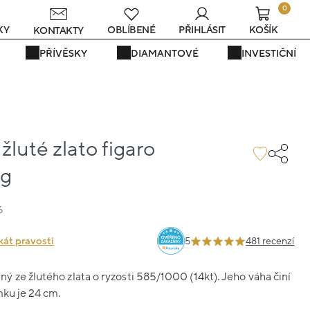
0
KY
OBLÍBENÉ
PŘIHLÁSIT
KOŠÍK
KONTAKTY
PŘÍVĚSKY
DIAMANTOVÉ
INVESTIČNÍ
luté zlato figaro
2g
6
kát pravosti
5
481 recenzí
 ze žlutého zlata o ryzosti 585/1000 (14kt). Jeho váha činí
mku je 24 cm.