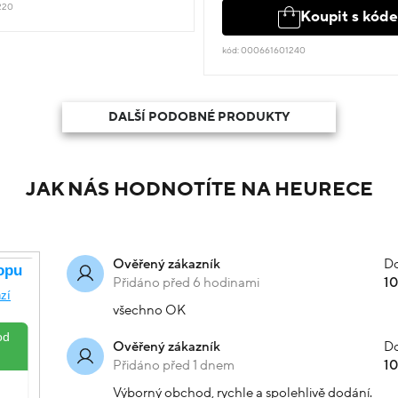
220
Koupit s kód
kód: 000661601240
DALŠÍ PODOBNÉ PRODUKTY
JAK NÁS HODNOTÍTE NA HEURECE
Do
Ověřený zákazník
Přidáno před 6 hodinami
1
všechno OK
Do
Ověřený zákazník
Přidáno před 1 dnem
1
Výborný obchod, rychle a spolehlivě dodání.