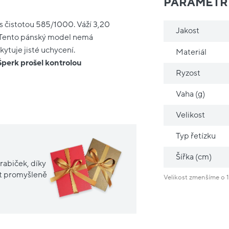
PARAMETR
 s čistotou 585/1000. Váží 3,20
Jakost
m. Tento pánský model nemá
ytuje jisté uchycení.
Materiál
Šperk prošel kontrolou
Ryzost
Vaha (g)
Velikost
Typ řetízku
Šířka (cm)
rabiček, díky
it promyšleně
Velikost zmenšíme o 1