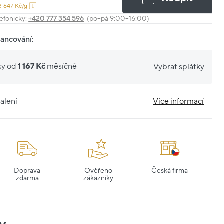
3 647 Kč/g
efonicky:
+420 777 354 596
(po–pá 9:00–16:00)
nancování:
ky od
1 167 Kč
měsíčně
Vybrat splátky
alení
Více informací
Doprava
Ověřeno
Česká firma
zdarma
zákazníky