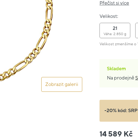
Přečíst si více
Velikost:
21
Váha: 2.850 g
Velikost zmenšíme o 1
Skladem
Na prodejně
S
Zobrazit galerii
-20% kód:
SRP
14 589 Kč