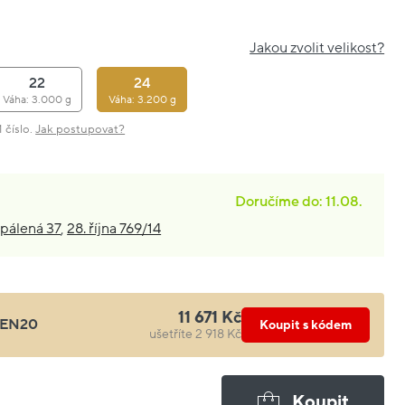
Jakou zvolit velikost?
22
24
Váha: 3.000 g
Váha: 3.200 g
 číslo.
Jak postupovat?
Doručíme do: 11.08.
pálená 37
,
28. října 769/14
11 671 Kč
EN20
Koupit s kódem
ušetříte 2 918 Kč
Koupit