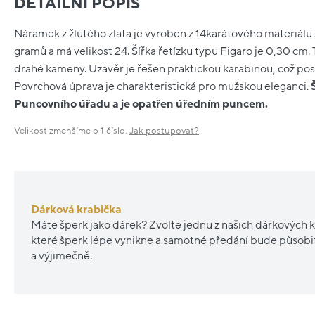
DETAILNÍ POPIS
Náramek z žlutého zlata je vyroben z 14karátového materiálu
gramů a má velikost 24. Šířka řetízku typu Figaro je 0,30 c
drahé kameny. Uzávěr je řešen praktickou karabinou, což posk
Povrchová úprava je charakteristická pro mužskou eleganci.
Puncovního úřadu a je opatřen úředním puncem.
Velikost zmenšíme o 1 číslo.
Jak postupovat?
Dárková krabička
Máte šperk jako dárek? Zvolte jednu z našich dárkových k
které šperk lépe vynikne a samotné předání bude působ
a výjimečně.