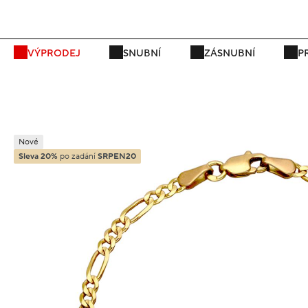
P
VÝPRODEJ
SNUBNÍ
ZÁSNUBNÍ
P
Nové
Sleva 20%
po zadání
SRPEN20