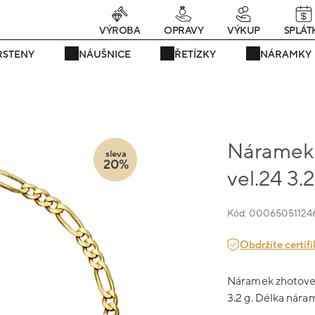
rávě teď! - 20 % na vše! Kód: SRPEN20
24 dní : 23h : 24m : 19s
VÝROBA
OPRAVY
VÝKUP
SPLÁT
RSTENY
NÁUŠNICE
ŘETÍZKY
NÁRAMKY
Náramek ž
sleva
20%
vel.24 3.
Kód: 00065051124
Obdržíte certifi
Náramek zhotovený
3.2 g. Délka nára