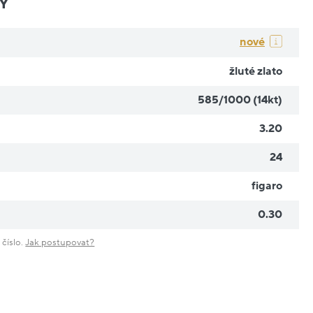
Y
nové
žluté zlato
585/1000 (14kt)
3.20
24
figaro
0.30
 číslo.
Jak postupovat?