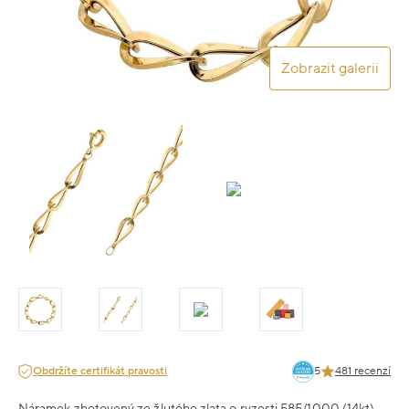
Zobrazit galerii
Obdržíte certifikát pravosti
5
481 recenzí
Náramek zhotovený ze žlutého zlata o ryzosti 585/1000 (14kt).