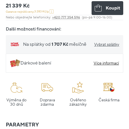
21 339 Kč
Koupit
3 283 Kč/g
Garance nejnižší ceny:
Nebo objednejte telefonicky:
+420 777 354 596
(po–pá 9:00–16:00)
Další možnosti financování:
Na splátky od
1 707 Kč
měsíčně
Vybrat splátky
Dárkové balení
Více informací
Výměna do
Doprava
Ověřeno
Česká firma
30 dnů
zdarma
zákazníky
PARAMETRY