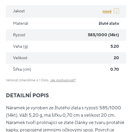
Jakost
nové
Materiál
žluté zlato
Ryzost
585/1000 (14kt)
Vaha (g)
5.20
Velikost
20
Šířka (cm)
0.70
Velikost zmenšíme o 1 číslo.
Jak postupovat?
DETAILNÍ POPIS
Náramek je vyroben ze žlutého zlata s ryzostí 585/1000
(14kt). Váží 5,20 g, má šířku 0,70 cm a velikost 20 cm.
Náramek tvoří prolínající se zlaté články ve tvaru protáhlé
kapky, propojené jemnými očkovými spoji. Povrch je