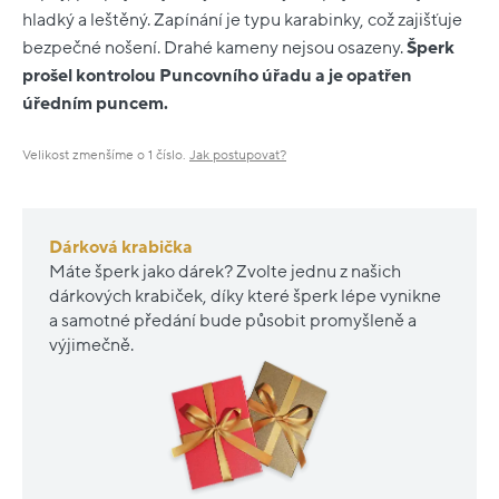
hladký a leštěný. Zapínání je typu karabinky, což zajišťuje
bezpečné nošení. Drahé kameny nejsou osazeny.
Šperk
prošel kontrolou Puncovního úřadu a je opatřen
úředním puncem.
Velikost zmenšíme o 1 číslo.
Jak postupovat?
Dárková krabička
Máte šperk jako dárek? Zvolte jednu z našich
dárkových krabiček, díky které šperk lépe vynikne
a samotné předání bude působit promyšleně a
výjimečně.