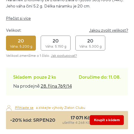
Jeho váha činí 5.2 g. Délka náramku je 20 cm.
Přečíst si více
Velikost:
Jakou zvolit velikost?
20
20
20
Váha: 5.200 g
Váha: 5.150 g
Váha: 5.300 g
Velikost zmenšíme o 1 číslo.
Jak postupovat?
Skladem
pouze
2 ks
Doručíme do: 11.08.
Na prodejně
28. října 769/14
Přihlaste se
a získejte výhody Zlaton Clubu
17 071 Kč
-20% kód:
SRPEN20
Koupit s kódem
ušetříte 4 268 Kč