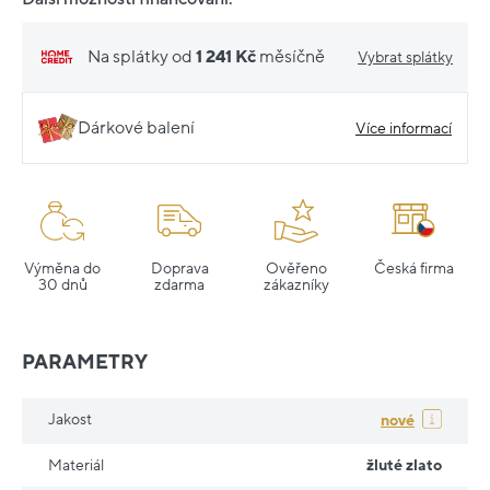
Na splátky od
1 241 Kč
měsíčně
Vybrat splátky
Dárkové balení
Více informací
Výměna do
Doprava
Ověřeno
Česká firma
30 dnů
zdarma
zákazníky
PARAMETRY
Jakost
nové
Materiál
žluté zlato