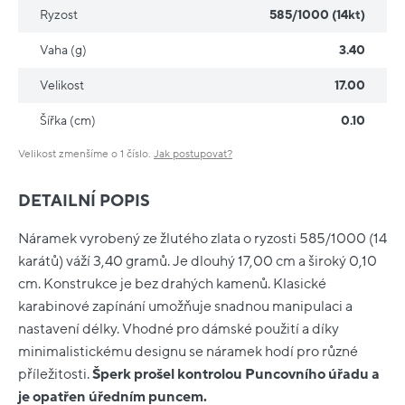
Ryzost
585/1000 (14kt)
Vaha (g)
3.40
Velikost
17.00
Šířka (cm)
0.10
Velikost zmenšíme o 1 číslo.
Jak postupovat?
DETAILNÍ POPIS
Náramek vyrobený ze žlutého zlata o ryzosti 585/1000 (14
karátů) váží 3,40 gramů. Je dlouhý 17,00 cm a široký 0,10
cm. Konstrukce je bez drahých kamenů. Klasické
karabinové zapínání umožňuje snadnou manipulaci a
nastavení délky. Vhodné pro dámské použití a díky
minimalistickému designu se náramek hodí pro různé
příležitosti.
Šperk prošel kontrolou Puncovního úřadu a
je opatřen úředním puncem.