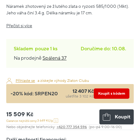
Náramek zhotovený ze žlutého zlata o ryzosti 585/1000 (14kt).
Jeho váha činí 3.4 g. Délka náramku je 17 cm.
Přečíst si více
Skladem
pouze
1 ks
Doručíme do: 10.08.
Na prodejně
Spálená 37
Přihlaste se
a získejte výhody Zlaton Clubu
12 407 Kč
-20% kód:
SRPEN20
Koupit s kódem
ušetříte 3 102 Kč
15 509 Kč
Koupit
3 649 Kč/g
Garance nejnižší ceny:
Nebo objednejte telefonicky:
+420 777 354 596
(po–pá 9:00–16:00)
Další možnosti financování: