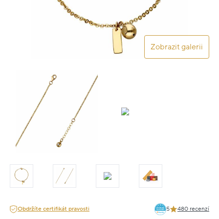
Zobrazit galerii
Obdržíte certifikát pravosti
5
480 recenzí