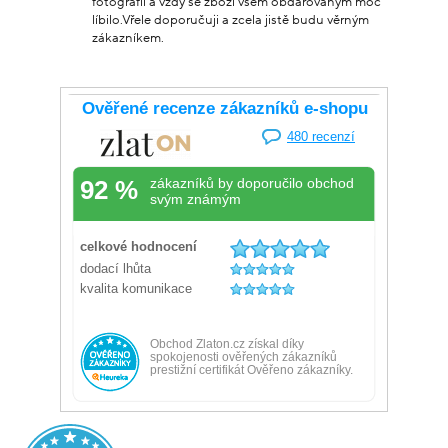
fotografii a vždy se zboží všem obdarovaným moc
líbilo.Vřele doporučuji a zcela jistě budu věrným
zákazníkem.