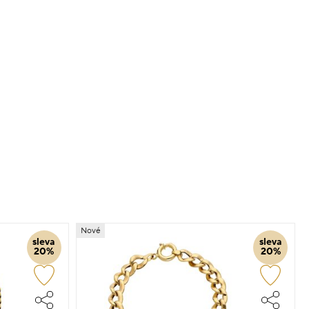
Nové
sleva
sleva
20%
20%