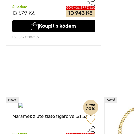
Skladem
-20% kód: SRPEN20
13 679 Kč
10 943 Kč
Koupit s kódem
kód: 002433110189
Nové
Nové
sleva
20%
Náramek žluté zlato figaro vel.21 5.8g