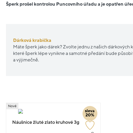
Šperk prošel kontrolou Puncovního úřadu a je opatřen ú
Dárková krabička
Máte šperk jako dárek? Zvolte jednu z našich dárkových k
které šperk lépe vynikne a samotné předání bude působ
a výjimečně.
Nové
sleva
20%
Náušnice žluté zlato kruhové 3g