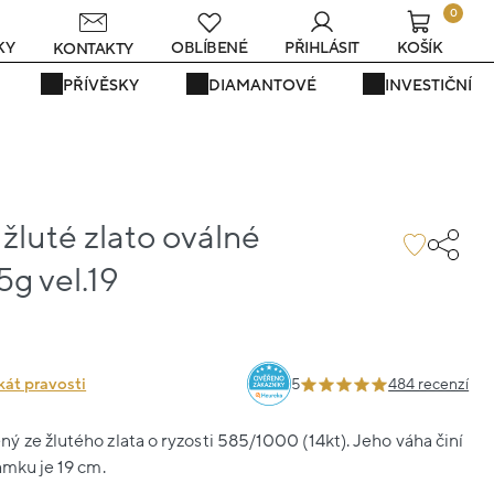
0
KY
OBLÍBENÉ
PŘIHLÁSIT
KOŠÍK
KONTAKTY
PŘÍVĚSKY
DIAMANTOVÉ
INVESTIČNÍ
žluté zlato oválné
5g vel.19
kát pravosti
5
484 recenzí
 ze žlutého zlata o ryzosti 585/1000 (14kt). Jeho váha činí
amku je 19 cm.