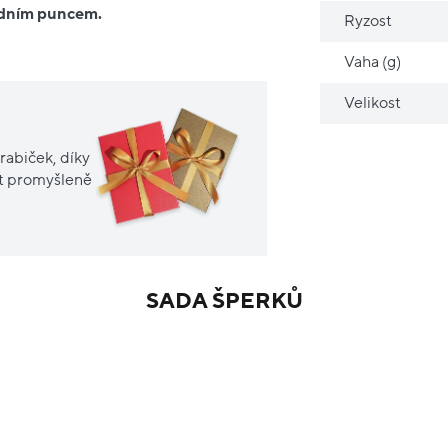
ředním puncem.
Ryzost
Vaha (g)
Velikost
rabiček, díky
it promyšleně
SADA ŠPERKŮ