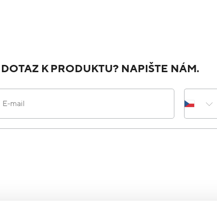
 DOTAZ K PRODUKTU? NAPIŠTE NÁM.
E-mail
za účelem vyřízení vašeho dotazu.