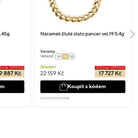
5.45g
Náramek žluté zlato pancer vel.19 5.4g
Varianty:
Velikost:
19
19
19
Skladem
% kód: SRPEN20
-20% kód: SRPEN20
9 887 Kč
22 159 Kč
17 727 Kč
em
Koupit s kódem
kód: 000031501248