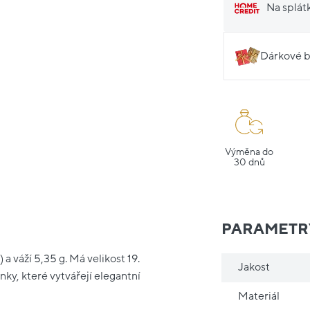
Na splát
Dárkové b
Výměna do
30 dnů
PARAMETR
a váží 5,35 g. Má velikost 19.
Jakost
ky, které vytvářejí elegantní
Materiál