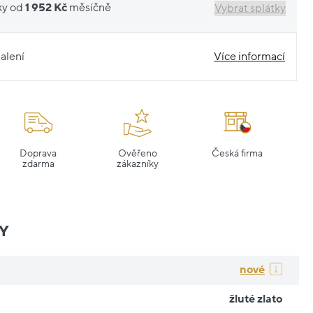
ky od
1 952 Kč
měsíčně
Vybrat splátky
alení
Více informací
Doprava
Ověřeno
Česká firma
zdarma
zákazníky
Y
nové
žluté zlato