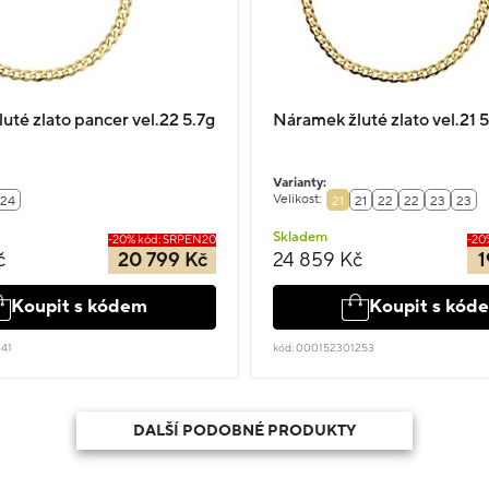
uté zlato pancer vel.22 5.7g
Náramek žluté zlato vel.21 
Varianty:
Velikost:
24
21
21
22
22
23
23
Skladem
-20% kód: SRPEN20
-20
č
20 799 Kč
24 859 Kč
1
Koupit s kódem
Koupit s kód
241
kód: 000152301253
DALŠÍ PODOBNÉ PRODUKTY