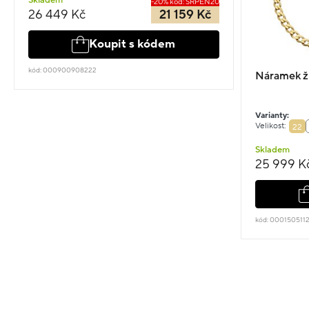
Skladem
-20% kód: SRPEN20
26 449 Kč
21 159 Kč
Koupit s kódem
kód: 000900908222
Náramek žl
Varianty:
Velikost:
22
Skladem
25 999 K
kód: 000150511