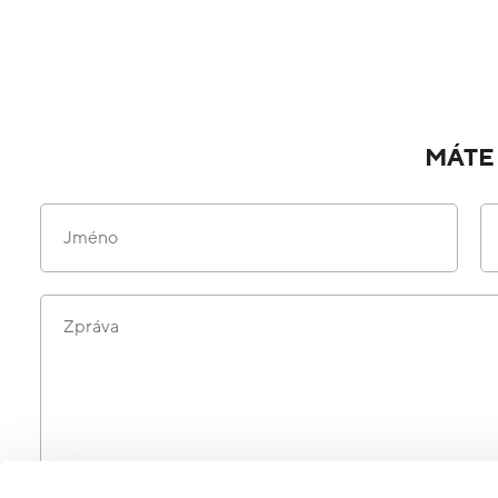
MÁTE
Jméno
Zpráva
Odesláním formuláře souhlasíte se zpracováním osobních údajů 