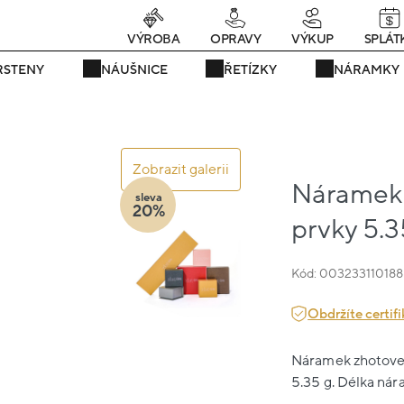
Právě teď! - 20 % na vše! Kód: SRPEN20
21 dní : 17h : 46m : 17s
VÝROBA
OPRAVY
VÝKUP
SPLÁT
RSTENY
NÁUŠNICE
ŘETÍZKY
NÁRAMKY
Zobrazit galerii
Náramek 
sleva
20%
prvky 5.3
Kód: 003233110188
Obdržíte certifi
Náramek zhotovený
5.35 g. Délka nár