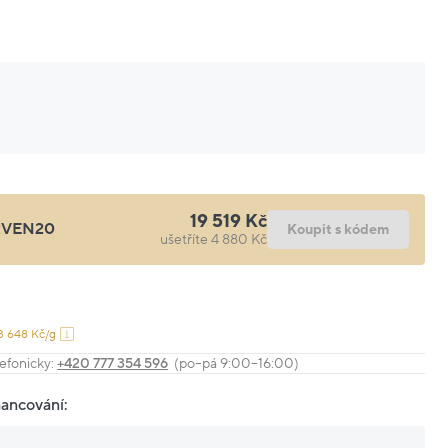
19 519 Kč
RVEN20
Koupit s kódem
ušetříte 4 880 Kč
3 648 Kč/g
efonicky:
+420 777 354 596
(po–pá 9:00–16:00)
nancování: