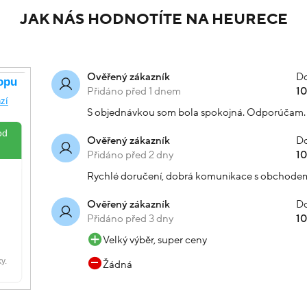
JAK NÁS HODNOTÍTE NA HEURECE
Do
Ověřený zákazník
Přidáno před 1 dnem
1
S objednávkou som bola spokojná. Odporúčam.
Do
Ověřený zákazník
Přidáno před 2 dny
1
Rychlé doručení, dobrá komunikace s obchode
Do
Ověřený zákazník
Přidáno před 3 dny
1
Velký výběr, super ceny
Žádná