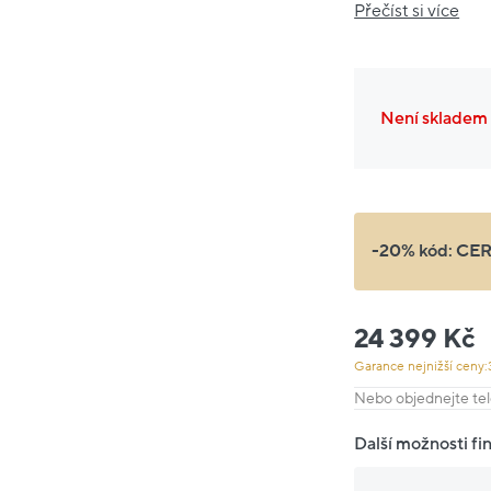
Přečíst si více
Není skladem
-20% kód:
CE
24 399 Kč
Garance nejnižší ceny:
Nebo objednejte tel
Další možnosti fi