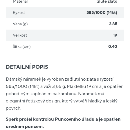
Materiál
žluté zlato
Ryzost
585/1000 (14kt)
Vaha (g)
3.85
Velikost
19
Šířka (cm)
0.40
DETAILNÍ POPIS
Dámský náramek je vyroben ze žlutého zlata s ryzostí
585/1000 (14kt) a váží 3,85 g. Má délku 19 cm a je opatřen
pohodlným zapínáním na karabinu. Náramek má
elegantní řetízkový design, který vytváří hladký a lesklý
povrch.
Šperk prošel kontrolou Puncovního úřadu a je opatřen
úředním puncem.