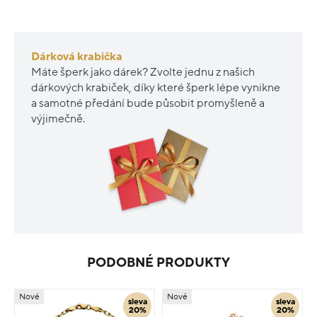
Dárková krabička
Máte šperk jako dárek? Zvolte jednu z našich
dárkových krabiček, díky které šperk lépe vynikne
a samotné předání bude působit promyšleně a
výjimečně.
PODOBNÉ PRODUKTY
Nové
Nové
sleva
sleva
20%
20%