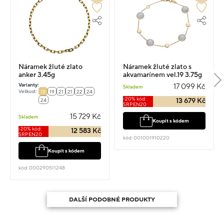
Náramek žluté zlato
Náramek žluté zlato s
anker 3.45g
akvamarínem vel.19 3.75g
Varianty:
17 099 Kč
Skladem
Velikost:
18
19
21
21
22
24
-20% kód:
13 679 Kč
24
SRPEN20
15 729 Kč
Skladem
Koupit s kódem
-20% kód:
12 583 Kč
SRPEN20
kód: 001001910220
Koupit s kódem
kód: 000290511248
DALŠÍ PODOBNÉ PRODUKTY