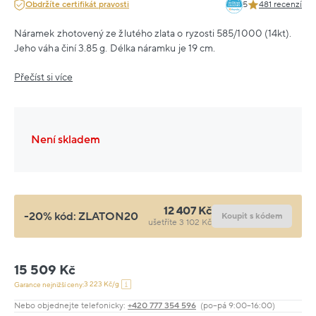
Obdržíte certifikát pravosti
5
481 recenzí
Náramek zhotovený ze žlutého zlata o ryzosti 585/1000 (14kt).
Jeho váha činí 3.85 g. Délka náramku je 19 cm.
Přečíst si více
Není skladem
12 407 Kč
-20% kód:
ZLATON20
Koupit s kódem
ušetříte 3 102 Kč
15 509 Kč
3 223 Kč/g
Garance nejnižší ceny:
Nebo objednejte telefonicky:
+420 777 354 596
(po–pá 9:00–16:00)