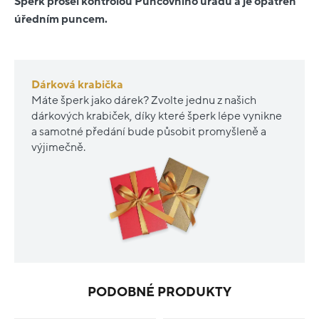
Šperk prošel kontrolou Puncovního úřadu a je opatřen
úředním puncem.
Dárková krabička
Máte šperk jako dárek? Zvolte jednu z našich
dárkových krabiček, díky které šperk lépe vynikne
a samotné předání bude působit promyšleně a
výjimečně.
PODOBNÉ PRODUKTY