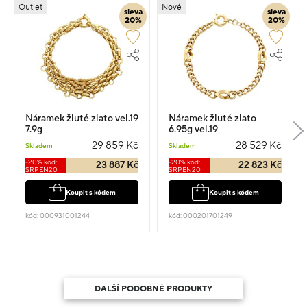
Outlet
Nové
sleva
sleva
20%
20%
Náramek žluté zlato vel.19
Náramek žluté zlato
7.9g
6.95g vel.19
29 859 Kč
28 529 Kč
Skladem
Skladem
-20% kód:
-20% kód:
23 887 Kč
22 823 Kč
SRPEN20
SRPEN20
Koupit s kódem
Koupit s kódem
kód: 000931001244
kód: 000201701249
DALŠÍ PODOBNÉ PRODUKTY