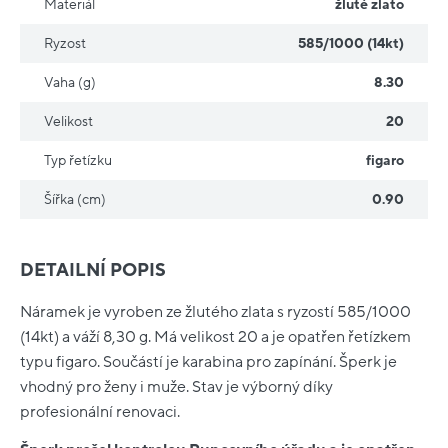
Materiál
žluté zlato
Ryzost
585/1000 (14kt)
Vaha (g)
8.30
Velikost
20
Typ řetízku
figaro
Šířka (cm)
0.90
DETAILNÍ POPIS
Náramek je vyroben ze žlutého zlata s ryzostí 585/1000
(14kt) a váží 8,30 g. Má velikost 20 a je opatřen řetízkem
typu figaro. Součástí je karabina pro zapínání. Šperk je
vhodný pro ženy i muže. Stav je výborný díky
profesionální renovaci.