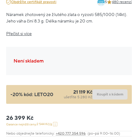
Obdržíte certifikát pravosti
5
480 recenzí
Náramek zhotovený ze žlutého zlata o ryzosti 585/1000 (14kt).
Jeho váha činí 8.3 g. Délka náramku je 20 cm.
Přečíst si více
Není skladem
21 119 Kč
-20% kód:
LETO20
Koupit s kódem
ušetříte 5 280 Kč
26 399 Kč
2 544 Kč/g
Garance nejnižší ceny:
Nebo objednejte telefonicky:
+420 777 354 596
(po–pá 9:00–16:00)