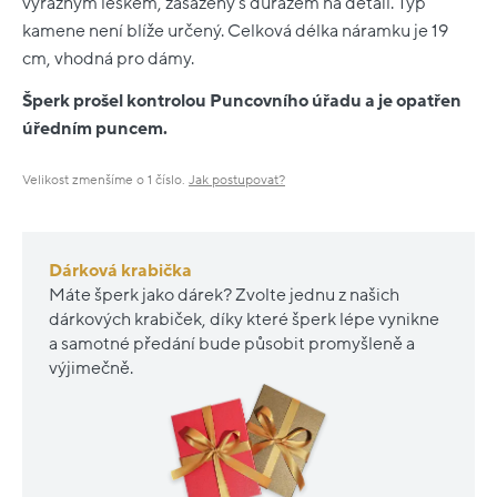
výrazným leskem, zasazený s důrazem na detail. Typ
kamene není blíže určený. Celková délka náramku je 19
cm, vhodná pro dámy.
Šperk prošel kontrolou Puncovního úřadu a je opatřen
úředním puncem.
Velikost zmenšíme o 1 číslo.
Jak postupovat?
Dárková krabička
Máte šperk jako dárek? Zvolte jednu z našich
dárkových krabiček, díky které šperk lépe vynikne
a samotné předání bude působit promyšleně a
výjimečně.