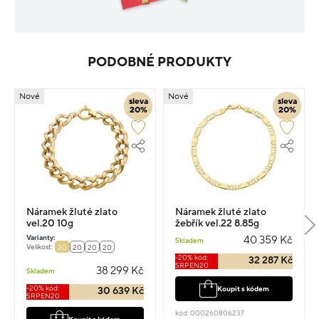
PODOBNÉ PRODUKTY
Nové
Nové
sleva
sleva
20%
20%
Náramek žluté zlato
Náramek žluté zlato
vel.20 10g
žebřík vel.22 8.85g
Varianty:
40 359 Kč
Skladem
Velikost:
20
20
20
20
-20% kód:
32 287 Kč
SRPEN20
38 299 Kč
Skladem
-20% kód:
Koupit s kódem
30 639 Kč
SRPEN20
kód: 000260806237