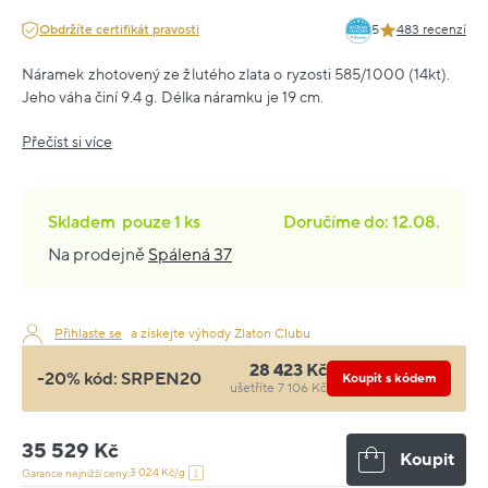
Obdržíte certifikát pravosti
5
483 recenzí
Náramek zhotovený ze žlutého zlata o ryzosti 585/1000 (14kt).
Jeho váha činí 9.4 g. Délka náramku je 19 cm.
Přečíst si více
Skladem
pouze
1 ks
Doručíme do: 12.08.
Na prodejně
Spálená 37
Přihlaste se
a získejte výhody Zlaton Clubu
28 423 Kč
-20% kód:
SRPEN20
Koupit s kódem
ušetříte 7 106 Kč
35 529 Kč
Koupit
3 024 Kč/g
Garance nejnižší ceny: