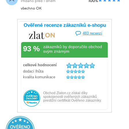
Přidáno před 1 dnem
100%
všechno OK