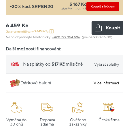
5 167 Kč
-20% kód:
SRPEN20
Koupit s kódem
ušetříte 1 292 Kč
6 459 Kč
Koupit
3 445 Kč/g
Garance nejnižší ceny:
Nebo objednejte telefonicky:
+420 777 354 596
(po–pá 9:00–16:00)
Další možnosti financování:
Na splátky od
517 Kč
měsíčně
Vybrat splátky
Dárkové balení
Více informací
Výměna do
Doprava
Ověřeno
Česká firma
30 dnů
zdarma
zákazníky