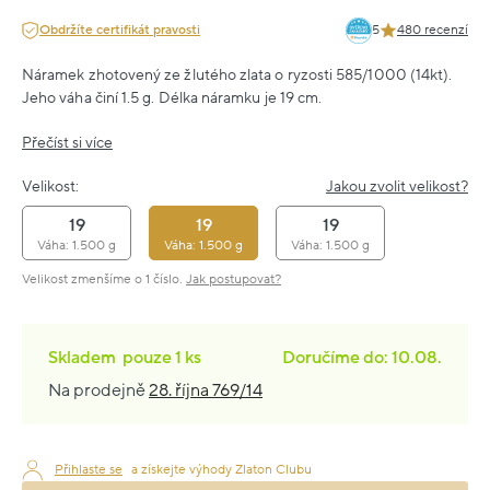
Obdržíte certifikát pravosti
5
480 recenzí
Náramek zhotovený ze žlutého zlata o ryzosti 585/1000 (14kt).
Jeho váha činí 1.5 g. Délka náramku je 19 cm.
Přečíst si více
Velikost:
Jakou zvolit velikost?
19
19
19
Váha: 1.500 g
Váha: 1.500 g
Váha: 1.500 g
Velikost zmenšíme o 1 číslo.
Jak postupovat?
Skladem
pouze
1 ks
Doručíme do: 10.08.
Na prodejně
28. října 769/14
Přihlaste se
a získejte výhody Zlaton Clubu