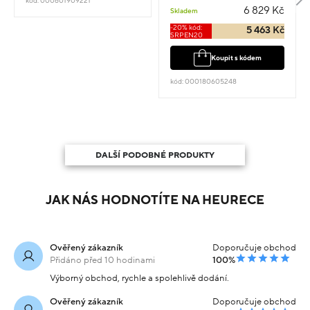
kód: 000601909221
6 829 Kč
Skladem
-20% kód:
5 463 Kč
SRPEN20
Koupit s kódem
kód: 000180605248
DALŠÍ PODOBNÉ PRODUKTY
JAK NÁS HODNOTÍTE NA HEURECE
Ověřený zákazník
Doporučuje obchod
Přidáno před 10 hodinami
100%
Výborný obchod, rychle a spolehlivě dodání.
Ověřený zákazník
Doporučuje obchod