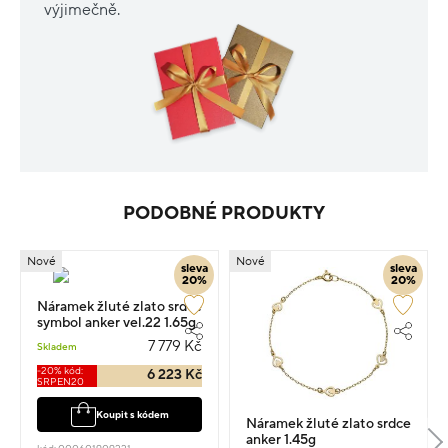
výjimečně.
PODOBNÉ PRODUKTY
Nové
Nové
sleva
sleva
20%
20%
Náramek žluté zlato srdce
symbol anker vel.22 1.65g
7 779 Kč
Skladem
-20% kód:
6 223 Kč
SRPEN20
Koupit s kódem
Náramek žluté zlato srdce
anker 1.45g