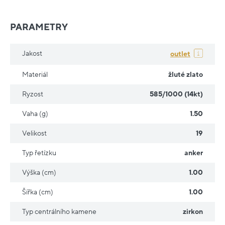
PARAMETRY
Jakost
outlet
Materiál
žluté zlato
Ryzost
585/1000 (14kt)
Vaha (g)
1.50
Velikost
19
Typ řetízku
anker
Výška (cm)
1.00
Šířka (cm)
1.00
Typ centrálního kamene
zirkon