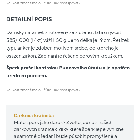
Velikost zmenšíme o 1 číslo.
Jak postupovat?
DETAILNÍ POPIS
Dámský náramek zhotovený ze žlutého zlata o ryzosti
585/1000 (14kt) váží 1,50 g. Jeho délka je 19 cm. Řetízek
typu anker je zdoben motivem srdce, do kterého je
osazen zirkon. Zapínání je řešeno pérovým kroužkem.
Šperk prošel kontrolou Puncovního úřadu a je opatřen
úředním puncem.
Velikost zmenšíme o 1 číslo.
Jak postupovat?
Dárková krabička
Máte šperk jako dárek? Zvolte jednu z našich
dárkových krabiček, díky které šperk lépe vynikne
a samotné předání bude působit promyšleně a