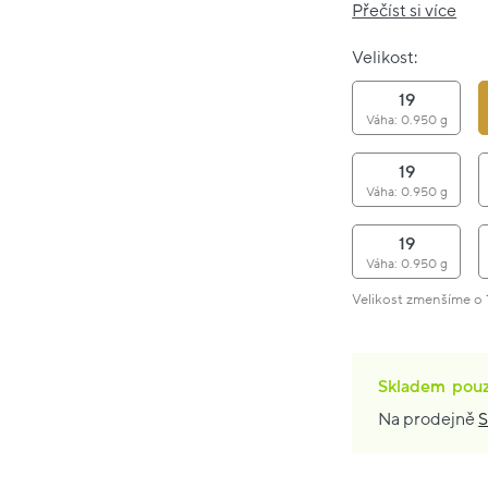
Přečíst si více
Velikost:
19
Váha: 0.950 g
19
Váha: 0.950 g
19
Váha: 0.950 g
Velikost zmenšíme o 1
Skladem
pou
Na prodejně
S