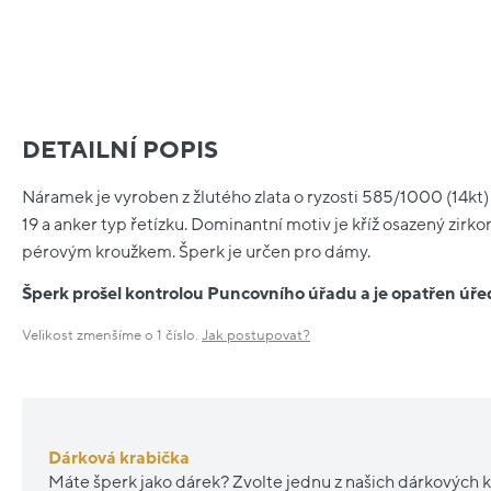
DETAILNÍ POPIS
Náramek je vyroben z žlutého zlata o ryzosti 585/1000 (14kt)
19 a anker typ řetízku. Dominantní motiv je kříž osazený zirk
pérovým kroužkem. Šperk je určen pro dámy.
Šperk prošel kontrolou Puncovního úřadu a je opatřen ú
Velikost zmenšíme o 1 číslo.
Jak postupovat?
Dárková krabička
Máte šperk jako dárek? Zvolte jednu z našich dárkových k