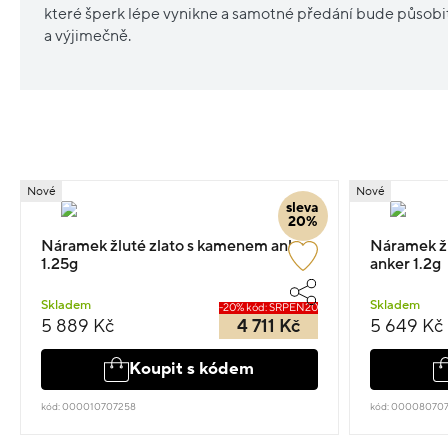
které šperk lépe vynikne a samotné předání bude působ
a výjimečně.
Nové
Nové
sleva
20%
Náramek žluté zlato s kamenem anker
Náramek žl
1.25g
anker 1.2g
Skladem
Skladem
-20% kód: SRPEN20
5 889 Kč
4 711 Kč
5 649 Kč
Koupit s kódem
kód: 000010707258
kód: 00008070