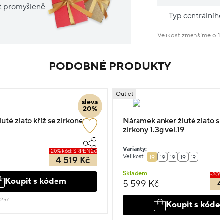
it promyšleně
Typ centrální
Velikost zmenšíme o 1
PODOBNÉ PRODUKTY
Outlet
sleva
20%
uté zlato kříž se zirkonem
Náramek anker žluté zlato s
zirkony 1.3g vel.19
Varianty:
-20% kód: SRPEN20
Velikost:
19
19
19
19
19
4 519 Kč
Skladem
-20
Koupit s kódem
5 599 Kč
7257
Koupit s kód