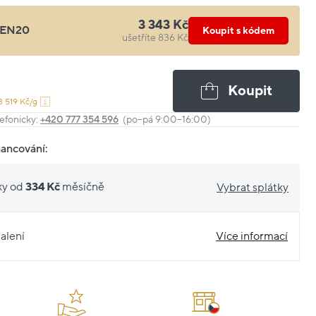
3 343 Kč
EN20
Koupit s kódem
ušetříte 836 Kč
Koupit
3 519 Kč/g
efonicky:
+420 777 354 596
(po–pá 9:00–16:00)
nancování:
ky od
334 Kč
měsíčně
Vybrat splátky
alení
Více informací