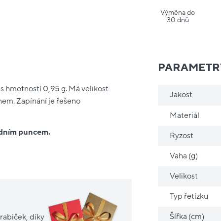
Výměna do
30 dnů
PARAMETR
 s hmotností 0,95 g. Má velikost
Jakost
onem. Zapínání je řešeno
Materiál
ředním puncem.
Ryzost
Vaha (g)
Velikost
Typ řetízku
Šířka (cm)
rabiček, díky