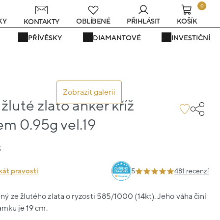
0
s
KY
OBLÍBENÉ
PŘIHLÁSIT
KOŠÍK
KONTAKTY
PŘÍVĚSKY
DIAMANTOVÉ
INVESTIČNÍ
Zobrazit galerii
luté zlato anker kříž
em 0.95g vel.19
5
kát pravosti
5
481 recenzí
 ze žlutého zlata o ryzosti 585/1000 (14kt). Jeho váha činí
amku je 19 cm.