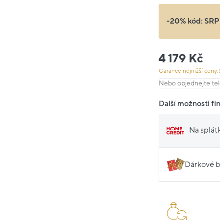
-20% kód:
SRP
4 179 Kč
Garance nejnižší ceny:
Nebo objednejte tel
Další možnosti fi
Na splát
Dárkové b