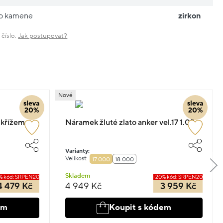
ho kamene
zirkon
 číslo.
Jak postupovat?
Nové
sleva
sleva
20%
20%
 křížem a
Náramek žluté zlato anker vel.17 1.05g
Varianty:
Velikost:
17.000
18.000
Skladem
% kód: SRPEN20
-20% kód: SRPEN20
4 479 Kč
4 949 Kč
3 959 Kč
em
Koupit s kódem