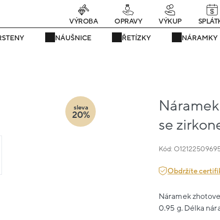
rávě teď! - 20 % na vše! Kód: SRPEN20
24 dní : 14h : 40m : 24
VÝROBA
OPRAVY
VÝKUP
SPLÁT
RSTENY
NÁUŠNICE
ŘETÍZKY
NÁRAMKY
Náramek ž
sleva
20%
se zirkon
Kód: O1212250969
Obdržíte certifi
Náramek zhotovený
0.95 g. Délka nár