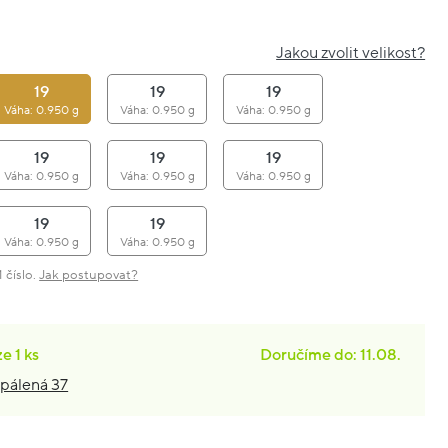
Jakou zvolit velikost?
19
19
19
Váha: 0.950 g
Váha: 0.950 g
Váha: 0.950 g
19
19
19
Váha: 0.950 g
Váha: 0.950 g
Váha: 0.950 g
19
19
Váha: 0.950 g
Váha: 0.950 g
 číslo.
Jak postupovat?
ze
1 ks
Doručíme do: 11.08.
pálená 37