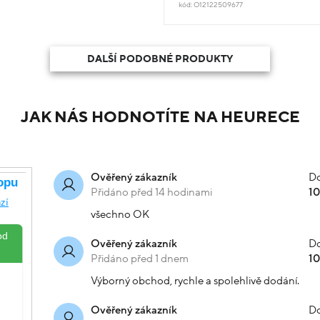
kód: O12122509677
DALŠÍ PODOBNÉ PRODUKTY
JAK NÁS HODNOTÍTE NA HEURECE
Do
Ověřený zákazník
Přidáno před 14 hodinami
1
všechno OK
Do
Ověřený zákazník
Přidáno před 1 dnem
1
Výborný obchod, rychle a spolehlivě dodání.
Do
Ověřený zákazník