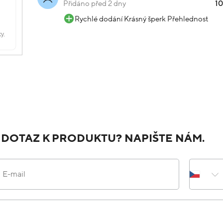
Přidáno před 2 dny
1
Rychlé dodání Krásný šperk Přehlednost
 DOTAZ K PRODUKTU? NAPIŠTE NÁM.
E-mail