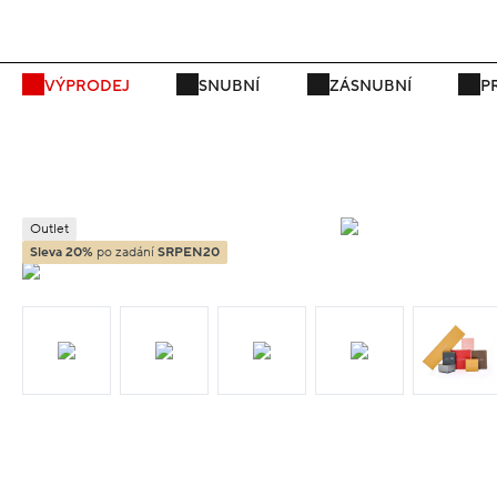
P
VÝPRODEJ
SNUBNÍ
ZÁSNUBNÍ
P
Outlet
Sleva 20%
po zadání
SRPEN20