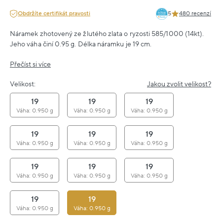
Obdržíte certifikát pravosti
5
480 recenzí
Náramek zhotovený ze žlutého zlata o ryzosti 585/1000 (14kt).
Jeho váha činí 0.95 g. Délka náramku je 19 cm.
Přečíst si více
Velikost:
Jakou zvolit velikost?
19
19
19
Váha: 0.950 g
Váha: 0.950 g
Váha: 0.950 g
19
19
19
Váha: 0.950 g
Váha: 0.950 g
Váha: 0.950 g
19
19
19
Váha: 0.950 g
Váha: 0.950 g
Váha: 0.950 g
19
19
Váha: 0.950 g
Váha: 0.950 g