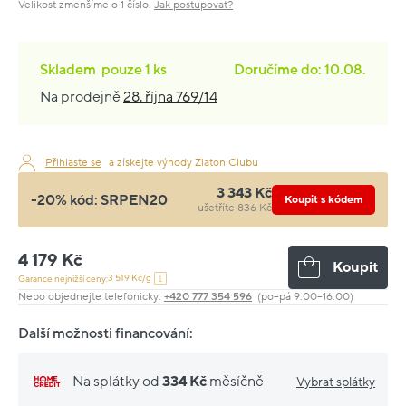
Velikost zmenšíme o 1 číslo.
Jak postupovat?
Skladem
pouze
1 ks
Doručíme do: 10.08.
Na prodejně
28. října 769/14
Přihlaste se
a získejte výhody Zlaton Clubu
3 343 Kč
-20% kód:
SRPEN20
Koupit s kódem
ušetříte 836 Kč
4 179 Kč
Koupit
3 519 Kč/g
Garance nejnižší ceny:
Nebo objednejte telefonicky:
+420 777 354 596
(po–pá 9:00–16:00)
Další možnosti financování:
Na splátky od
334 Kč
měsíčně
Vybrat splátky