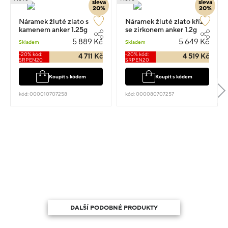
sleva
sleva
20%
20%
Náramek žluté zlato s
Náramek žluté zlato kříž
kamenem anker 1.25g
se zirkonem anker 1.2g
5 889 Kč
5 649 Kč
Skladem
Skladem
-20% kód:
-20% kód:
4 711 Kč
4 519 Kč
SRPEN20
SRPEN20
Koupit s kódem
Koupit s kódem
kód: 000010707258
kód: 000080707257
DALŠÍ PODOBNÉ PRODUKTY