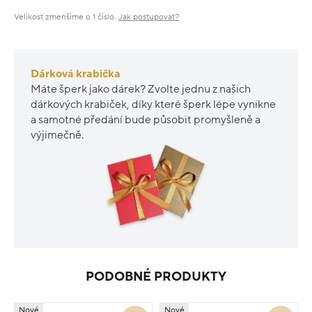
Velikost zmenšíme o 1 číslo.
Jak postupovat?
Dárková krabička
Máte šperk jako dárek? Zvolte jednu z našich
dárkových krabiček, díky které šperk lépe vynikne
a samotné předání bude působit promyšleně a
výjimečně.
PODOBNÉ PRODUKTY
Nové
Nové