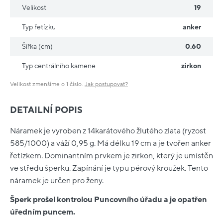
Velikost
19
Typ řetízku
anker
Šířka (cm)
0.60
Typ centrálního kamene
zirkon
Velikost zmenšíme o 1 číslo.
Jak postupovat?
DETAILNÍ POPIS
Náramek je vyroben z 14karátového žlutého zlata (ryzost
585/1000) a váží 0,95 g. Má délku 19 cm a je tvořen anker
řetízkem. Dominantním prvkem je zirkon, který je umístěn
ve středu šperku. Zapínání je typu pérový kroužek. Tento
náramek je určen pro ženy.
Šperk prošel kontrolou Puncovního úřadu a je opatřen
úředním puncem.