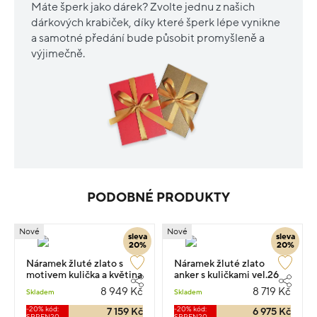
Máte šperk jako dárek? Zvolte jednu z našich
dárkových krabiček, díky které šperk lépe vynikne
a samotné předání bude působit promyšleně a
výjimečně.
PODOBNÉ PRODUKTY
Nové
Nové
sleva
sleva
20%
20%
Náramek žluté zlato s
Náramek žluté zlato
motivem kulička a květina
anker s kuličkami vel.26
anker 1.9g
1.85g
8 949 Kč
8 719 Kč
Skladem
Skladem
-20% kód:
-20% kód:
7 159 Kč
6 975 Kč
SRPEN20
SRPEN20