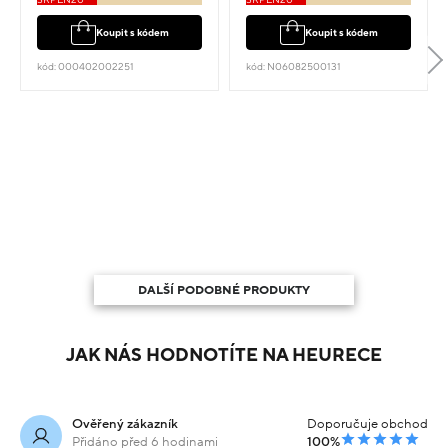
Koupit s kódem
Koupit s kódem
kód: 000402002251
kód: N06082500131
DALŠÍ PODOBNÉ PRODUKTY
JAK NÁS HODNOTÍTE NA HEURECE
Ověřený zákazník
Doporučuje obchod
Přidáno před 6 hodinami
100%