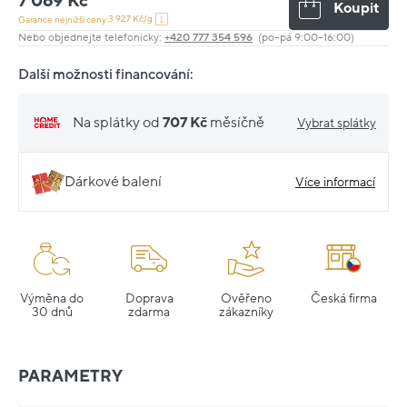
7 069 Kč
Koupit
3 927 Kč/g
Garance nejnižší ceny:
Nebo objednejte telefonicky:
+420 777 354 596
(po–pá 9:00–16:00)
Další možnosti financování:
Na splátky od
707 Kč
měsíčně
Vybrat splátky
Dárkové balení
Více informací
Výměna do
Doprava
Ověřeno
Česká firma
30 dnů
zdarma
zákazníky
PARAMETRY