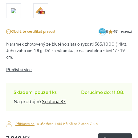
Obdržíte certifikát pravosti
5
481 recenzí
Náramek zhotovený ze žlutého zlata o ryzosti 585/1000 (14kt).
Jeho váha činí 1.8 g. Délka náramku je nastavitelna - činí 17 - 19
cm.
Přečíst si více
Skladem
pouze
1 ks
Doručíme do: 11.08.
Na prodejně
Spálená 37
Přihlaste se
a ušetřete 1 414 Kč Kč se Zlaton Club