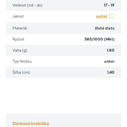
Velikost (od - do)
17 - 19
Jakost
outlet
Materiál
žluté zlato
Ryzost
585/1000 (14kt)
Vaha (g)
1.80
Typ řetízku
anker
Šířka (cm)
1.40
Dárková krabička