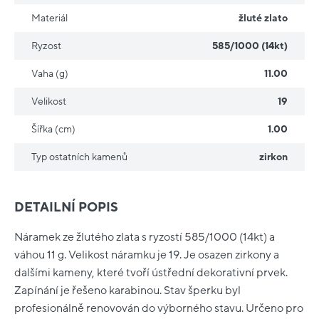
Materiál
žluté zlato
Ryzost
585/1000 (14kt)
Vaha (g)
11.00
Velikost
19
Šířka (cm)
1.00
Typ ostatních kamenů
zirkon
DETAILNÍ POPIS
Náramek ze žlutého zlata s ryzostí 585/1000 (14kt) a
váhou 11 g. Velikost náramku je 19. Je osazen zirkony a
dalšími kameny, které tvoří ústřední dekorativní prvek.
Zapínání je řešeno karabinou. Stav šperku byl
profesionálně renovován do výborného stavu. Určeno pro