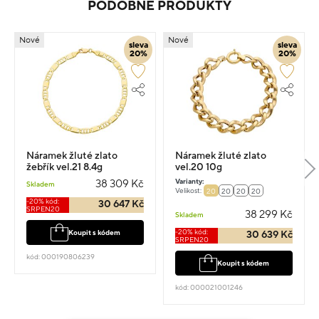
PODOBNÉ PRODUKTY
Nové
Nové
sleva
sleva
20%
20%
Náramek žluté zlato
Náramek žluté zlato
žebřík vel.21 8.4g
vel.20 10g
Varianty:
38 309 Kč
Skladem
Velikost:
20
20
20
20
-20% kód:
30 647 Kč
SRPEN20
38 299 Kč
Skladem
-20% kód:
Koupit s kódem
30 639 Kč
SRPEN20
kód: 000190806239
Koupit s kódem
kód: 000021001246