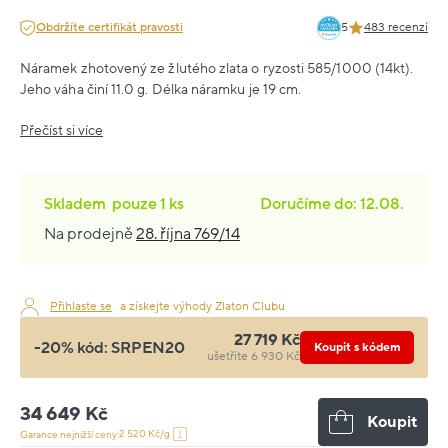
Obdržíte certifikát pravosti
5
483 recenzí
Náramek zhotovený ze žlutého zlata o ryzosti 585/1000 (14kt).
Jeho váha činí 11.0 g. Délka náramku je 19 cm.
Přečíst si více
Skladem
pouze
1 ks
Doručíme do: 12.08.
Na prodejně
28. října 769/14
Přihlaste se
a získejte výhody Zlaton Clubu
27 719 Kč
-20% kód:
SRPEN20
Koupit s kódem
ušetříte 6 930 Kč
34 649 Kč
Koupit
2 520 Kč/g
Garance nejnižší ceny: