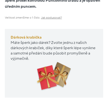
Šperk prošel kontrolou Puncovního úřadu a je opatřen
úředním puncem.
Velikost zmenšíme o 1 číslo.
Jak postupovat?
Dárková krabička
Máte šperk jako dárek? Zvolte jednu z našich
dárkových krabiček, díky které šperk lépe vynikne
a samotné předání bude působit promyšleně a
výjimečně.