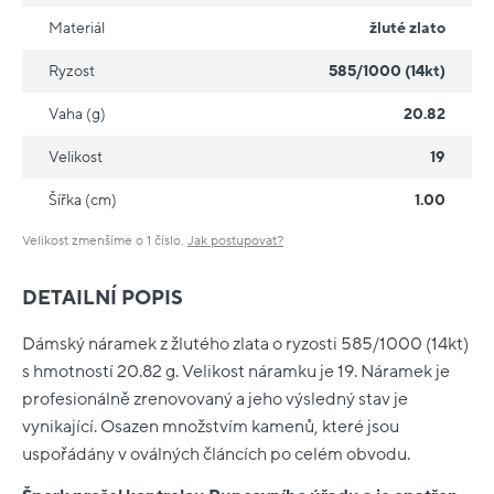
Materiál
žluté zlato
Ryzost
585/1000 (14kt)
Vaha (g)
20.82
Velikost
19
Šířka (cm)
1.00
Velikost zmenšíme o 1 číslo.
Jak postupovat?
DETAILNÍ POPIS
Dámský náramek z žlutého zlata o ryzosti 585/1000 (14kt)
s hmotností 20.82 g. Velikost náramku je 19. Náramek je
profesionálně zrenovovaný a jeho výsledný stav je
vynikající. Osazen množstvím kamenů, které jsou
uspořádány v oválných článcích po celém obvodu.