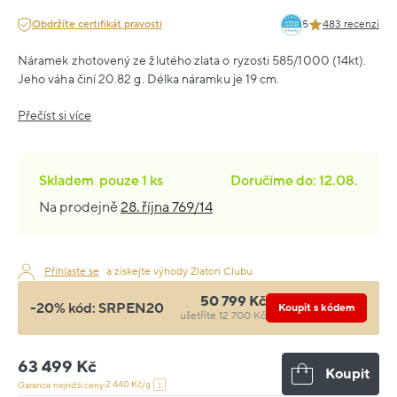
Obdržíte certifikát pravosti
5
483 recenzí
Náramek zhotovený ze žlutého zlata o ryzosti 585/1000 (14kt).
Jeho váha činí 20.82 g. Délka náramku je 19 cm.
Přečíst si více
Skladem
pouze
1 ks
Doručíme do: 12.08.
Na prodejně
28. října 769/14
Přihlaste se
a získejte výhody Zlaton Clubu
50 799 Kč
-20% kód:
SRPEN20
Koupit s kódem
ušetříte 12 700 Kč
63 499 Kč
Koupit
2 440 Kč/g
Garance nejnižší ceny: