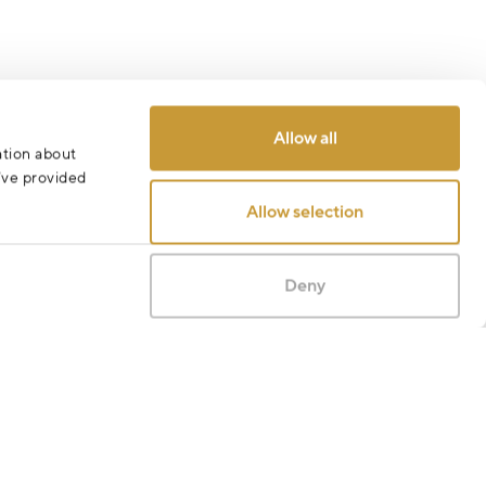
Allow all
ation about
u’ve provided
Allow selection
Deny