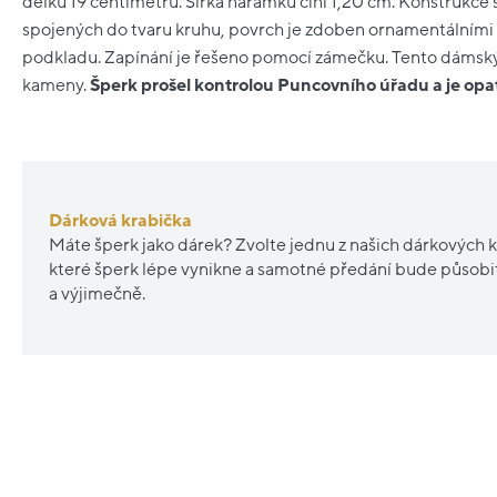
délku 19 centimetrů. Šířka náramku činí 1,20 cm. Konstrukce 
spojených do tvaru kruhu, povrch je zdoben ornamentálním
podkladu. Zapínání je řešeno pomocí zámečku. Tento dámsk
kameny.
Šperk prošel kontrolou Puncovního úřadu a je op
Dárková krabička
Máte šperk jako dárek? Zvolte jednu z našich dárkových k
které šperk lépe vynikne a samotné předání bude působ
a výjimečně.