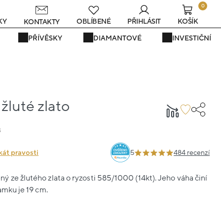
0
KY
OBLÍBENÉ
PŘIHLÁSIT
KOŠÍK
KONTAKTY
PŘÍVĚSKY
DIAMANTOVÉ
INVESTIČNÍ
žluté zlato
3
kát pravosti
5
484 recenzí
 ze žlutého zlata o ryzosti 585/1000 (14kt). Jeho váha činí
amku je 19 cm.