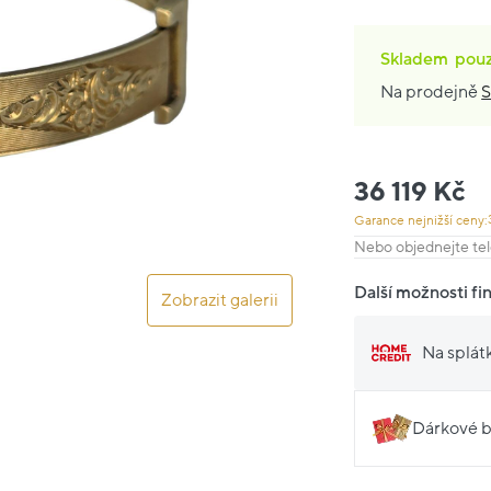
Skladem
pou
Na prodejně
S
36 119 Kč
Garance nejnižší ceny:
Nebo objednejte tel
Další možnosti fi
Zobrazit galerii
Na splát
Dárkové b