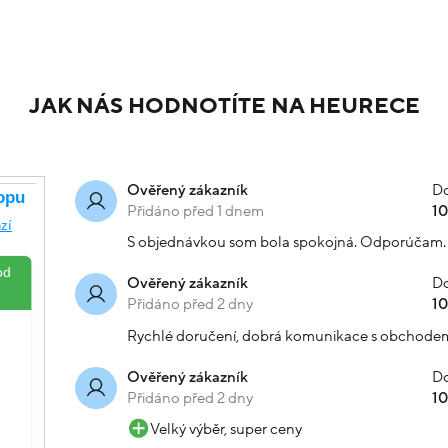
JAK NÁS HODNOTÍTE NA HEURECE
Do
Ověřený zákazník
Přidáno před 1 dnem
1
S objednávkou som bola spokojná. Odporúčam.
Do
Ověřený zákazník
Přidáno před 2 dny
1
Rychlé doručení, dobrá komunikace s obchode
Do
Ověřený zákazník
Přidáno před 2 dny
1
Velký výběr, super ceny