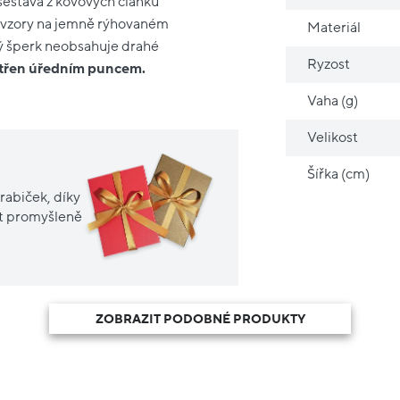
sestává z kovových článků
i vzory na jemně rýhovaném
Materiál
ý šperk neobsahuje drahé
Ryzost
atřen úředním puncem.
Vaha (g)
Velikost
Šířka (cm)
rabiček, díky
it promyšleně
ZOBRAZIT PODOBNÉ PRODUKTY