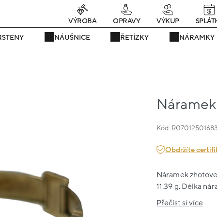
Právě teď! - 20 % na vše! Kód: SRPEN20
22 dní : 7h : 38m : 10s
VÝROBA
OPRAVY
VÝKUP
SPLÁT
RSTENY
NÁUŠNICE
ŘETÍZKY
NÁRAMKY
Náramek 
Kód: R0701250168
Obdržíte certifi
Náramek zhotovený
11.39 g. Délka nár
Přečíst si více