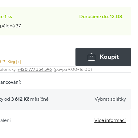
ze
1 ks
Doručíme do: 12.08.
pálená 37
Koupit
3 171 Kč/g
efonicky:
+420 777 354 596
(po–pá 9:00–16:00)
nancování:
ky od
3 612 Kč
měsíčně
Vybrat splátky
alení
Více informací