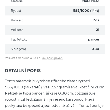
Materiál
žluté zlato
Ryzost
585/1000 (14kt)
Vaha (g)
7.67
Velikost
21
Typ řetízku
pancer
Šířka (cm)
0.30
Velikost zmenšíme o 1 číslo.
Jak postupovat?
DETAILNÍ POPIS
Tento náramek je vyroben z žlutého zlata s ryzostí
585/1000 (14 karátů). Váží 7,67 gramů a velikost činí 21 cm.
Řetízek je typu pancer, šířka je 0,30 cm, což zajišťuje
robustní vzhled. Zapínání je řešeno karabinou, která
poskytuje bezpečné a jednoduché užívání. Tento šperk je