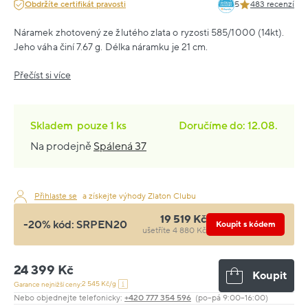
Obdržíte certifikát pravosti
5
483 recenzí
Náramek zhotovený ze žlutého zlata o ryzosti 585/1000 (14kt).
Jeho váha činí 7.67 g. Délka náramku je 21 cm.
Přečíst si více
Skladem
pouze
1 ks
Doručíme do: 12.08.
Na prodejně
Spálená 37
Přihlaste se
a získejte výhody Zlaton Clubu
19 519 Kč
-20% kód:
SRPEN20
Koupit s kódem
ušetříte 4 880 Kč
24 399 Kč
Koupit
2 545 Kč/g
Garance nejnižší ceny:
Nebo objednejte telefonicky:
+420 777 354 596
(po–pá 9:00–16:00)