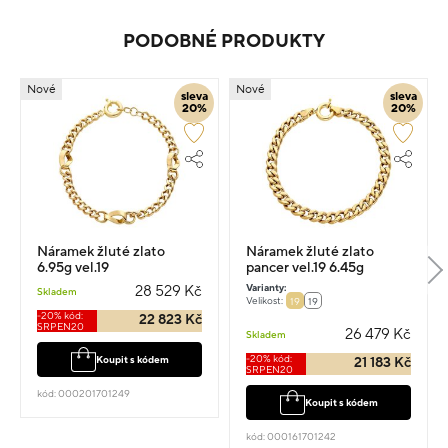
PODOBNÉ PRODUKTY
Nové
Nové
sleva
sleva
20%
20%
Náramek žluté zlato
Náramek žluté zlato
6.95g vel.19
pancer vel.19 6.45g
Varianty:
28 529 Kč
Skladem
Velikost:
19
19
-20% kód:
22 823 Kč
SRPEN20
26 479 Kč
Skladem
-20% kód:
Koupit s kódem
21 183 Kč
SRPEN20
kód: 000201701249
Koupit s kódem
kód: 000161701242