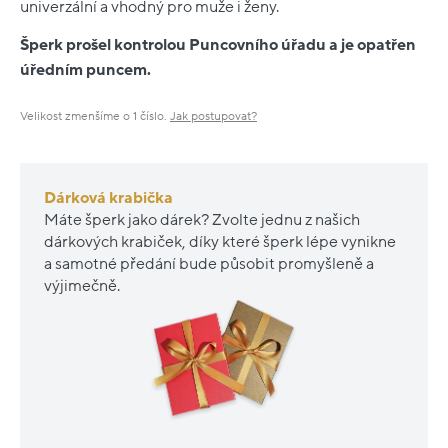
univerzální a vhodný pro muže i ženy.
Šperk prošel kontrolou Puncovního úřadu a je opatřen
úředním puncem.
Velikost zmenšíme o 1 číslo.
Jak postupovat?
Dárková krabička
Máte šperk jako dárek? Zvolte jednu z našich
dárkových krabiček, díky které šperk lépe vynikne
a samotné předání bude působit promyšleně a
výjimečně.