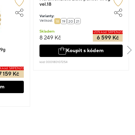
vel.18
Varianty:
Velikost:
18
19
20
21
Skladem
-20% kód: SRPEN20
8 249 Kč
6 599 Kč
.9g
Koupit s kódem
kód: 000180107254
% kód: SRPEN20
7 159 Kč
em