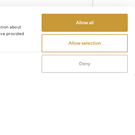
Allow all
ation about
Odeslat
u’ve provided
Allow selection
Deny