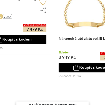
0
21.00
-20% kód: SRPEN20
7 479 Kč
Náramek žluté zlato vel.15 1
Koupit s kódem
251
Skladem
-20
8 949 Kč
Koupit s kód
kód: 000091501240