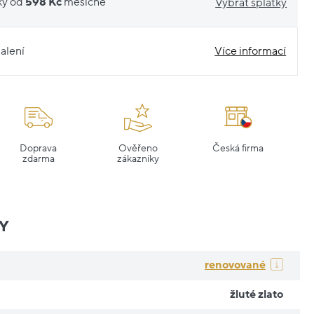
ky od
598 Kč
měsíčně
Vybrat splátky
alení
Více informací
Doprava
Ověřeno
Česká firma
zdarma
zákazníky
Y
renovované
žluté zlato