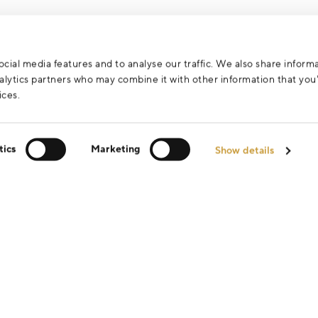
za účelem vyřízení vašeho dotazu.
cial media features and to analyse our traffic. We also share inform
analytics partners who may combine it with other information that yo
ices.
tics
Marketing
Show details