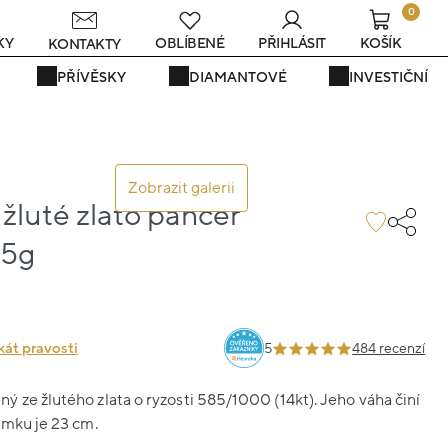
0
KY
OBLÍBENÉ
PŘIHLÁSIT
KOŠÍK
KONTAKTY
PŘÍVĚSKY
DIAMANTOVÉ
INVESTIČNÍ
Zobrazit galerii
žluté zlato pancer
35g
1
kát pravosti
5
484 recenzí
 ze žlutého zlata o ryzosti 585/1000 (14kt). Jeho váha činí
amku je 23 cm.