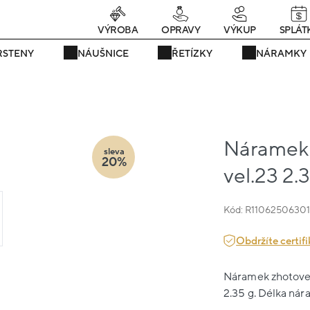
Právě teď! - 20 % na vše! Kód: SRPEN20
22 dní : 7h : 38m : 23s
VÝROBA
OPRAVY
VÝKUP
SPLÁT
RSTENY
NÁUŠNICE
ŘETÍZKY
NÁRAMKY
Náramek 
sleva
20%
vel.23 2.
Kód: R1106250630
Obdržíte certifi
Náramek zhotovený
2.35 g. Délka nár