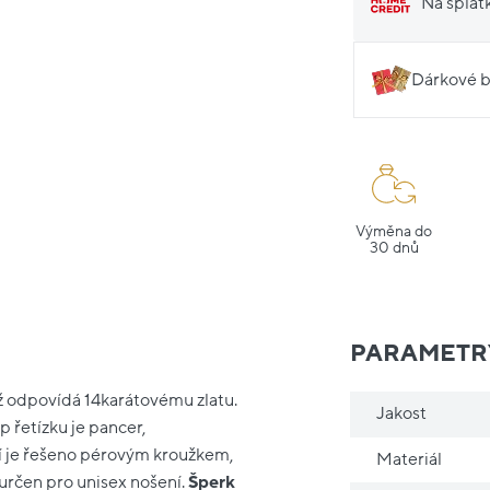
Na splát
Dárkové b
Výměna do
30 dnů
PARAMETR
ž odpovídá 14karátovému zlatu.
Jakost
p řetízku je pancer,
í je řešeno pérovým kroužkem,
Materiál
 určen pro unisex nošení.
Šperk