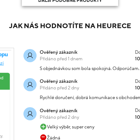
DALŠÍ PODOBNÉ PRODUKTY
JAK NÁS HODNOTÍTE NA HEURECE
Do
Ověřený zákazník
Přidáno před 1 dnem
1
S objednávkou som bola spokojná. Odporúčam.
Do
Ověřený zákazník
Přidáno před 2 dny
1
Rychlé doručení, dobrá komunikace s obchode
Do
Ověřený zákazník
Přidáno před 2 dny
1
Velký výběr, super ceny
Žádná