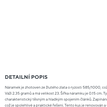
DETAILNÍ POPIS
Náramek je zhotoven ze žlutého zlata o ryzosti 585/1000, co
Váží 2.35 gramů a má velikost 23. Šířka náramku je 0.15 cm. Ty
charakteristický těsným a hladkým spojením článků. Zapínán
což je spolehlivé a praktické řešení. Tento kus je renovován a