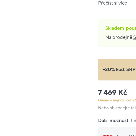
Přečíst si více
Skladem
pou
Na prodejně
S
-20% kód:
SRP
7 469 Kč
Garance nejnižší ceny:
Nebo objednejte tel
Další možnosti fi