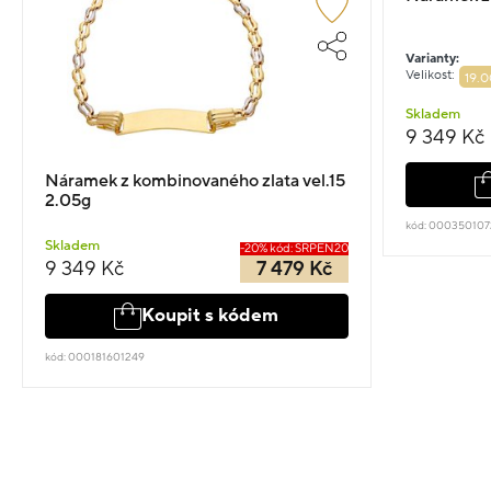
Varianty:
Velikost:
19.0
Skladem
9 349 Kč
Náramek z kombinovaného zlata vel.15
2.05g
kód: 000350107
Skladem
-20% kód: SRPEN20
9 349 Kč
7 479 Kč
Koupit s kódem
kód: 000181601249