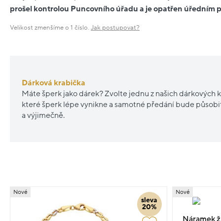
prošel kontrolou Puncovního úřadu a je opatřen úředním
Velikost zmenšíme o 1 číslo.
Jak postupovat?
Dárková krabička
Máte šperk jako dárek? Zvolte jednu z našich dárkových k
které šperk lépe vynikne a samotné předání bude působ
a výjimečně.
Nové
Nové
sleva
20%
Náramek žlu