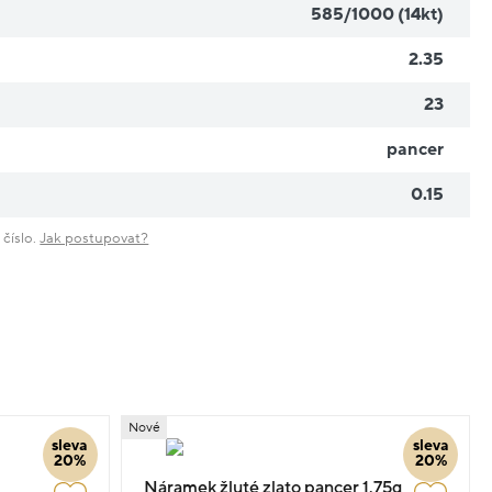
585/1000 (14kt)
2.35
23
pancer
0.15
 číslo.
Jak postupovat?
Nové
sleva
sleva
20%
20%
Náramek žluté zlato pancer 1.75g