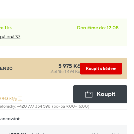
ze
1 ks
Doručíme do: 12.08.
pálená 37
5 975 Kč
EN20
Koupit s kódem
ušetříte 1 494 Kč
Koupit
2 543 Kč/g
efonicky:
+420 777 354 596
(po–pá 9:00–16:00)
nancování: