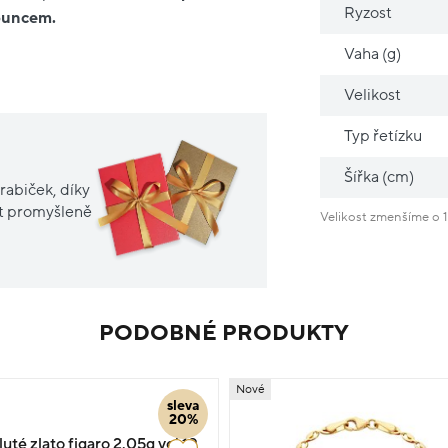
Ryzost
 puncem.
Vaha (g)
Velikost
Typ řetízku
Šířka (cm)
rabiček, díky
it promyšleně
Velikost zmenšíme o 1
PODOBNÉ PRODUKTY
Nové
sleva
20%
té zlato figaro 2.05g vel.19