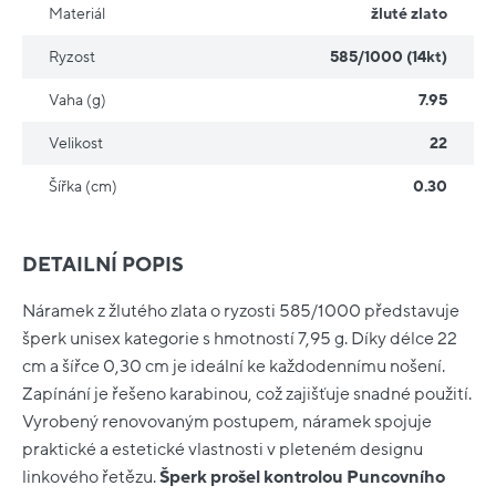
Materiál
žluté zlato
Ryzost
585/1000 (14kt)
Vaha (g)
7.95
Velikost
22
Šířka (cm)
0.30
DETAILNÍ POPIS
Náramek z žlutého zlata o ryzosti 585/1000 představuje
šperk unisex kategorie s hmotností 7,95 g. Díky délce 22
cm a šířce 0,30 cm je ideální ke každodennímu nošení.
Zapínání je řešeno karabinou, což zajišťuje snadné použití.
Vyrobený renovovaným postupem, náramek spojuje
praktické a estetické vlastnosti v pleteném designu
linkového řetězu.
Šperk prošel kontrolou Puncovního