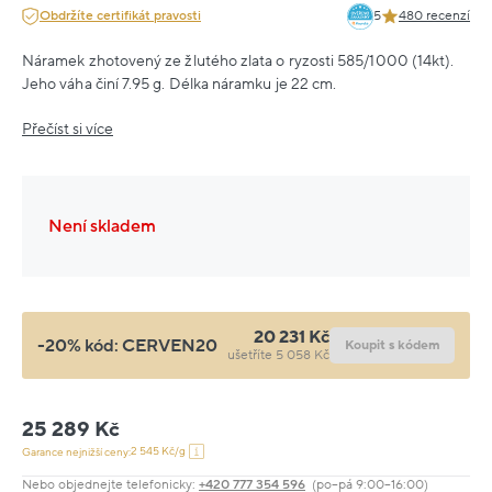
Obdržíte certifikát pravosti
5
480 recenzí
Náramek zhotovený ze žlutého zlata o ryzosti 585/1000 (14kt).
Jeho váha činí 7.95 g. Délka náramku je 22 cm.
Přečíst si více
Není skladem
20 231 Kč
-20% kód:
CERVEN20
Koupit s kódem
ušetříte 5 058 Kč
25 289 Kč
2 545 Kč/g
Garance nejnižší ceny:
Nebo objednejte telefonicky:
+420 777 354 596
(po–pá 9:00–16:00)