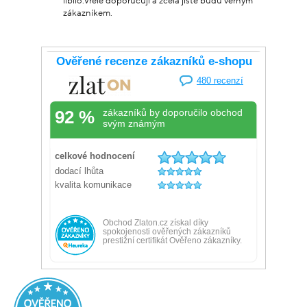
líbilo.Vřele doporučuji a zcela jistě budu věrným
zákazníkem.