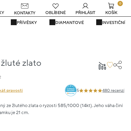
0
s
KY
OBLÍBENÉ
PŘIHLÁSIT
KOŠÍK
KONTAKTY
PŘÍVĚSKY
DIAMANTOVÉ
INVESTIČNÍ
žluté zlato
2
kát pravosti
5
480 recenzí
 ze žlutého zlata o ryzosti 585/1000 (14kt). Jeho váha činí
ramku je 21 cm.