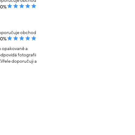
poručuje obchod
00%
poručuje obchod
00%
em opakovaně a
dpovídá fotografii
Vřele doporučuji a