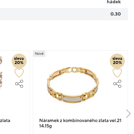
hádek
0.30
Nové
sleva
sleva
20%
20%
zlata
Náramek z kombinovaného zlata vel.21
14.15g