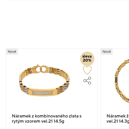
Nové
Nové
sleva
20%
Náramek z kombinovaného zlata s
Náramek žl
rytým vzorem vel.21 14.5g
vel.21 14.3