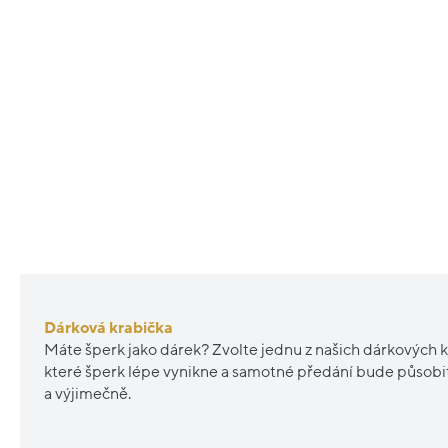
Dárková krabička
Máte šperk jako dárek? Zvolte jednu z našich dárkových k
které šperk lépe vynikne a samotné předání bude působ
a výjimečně.