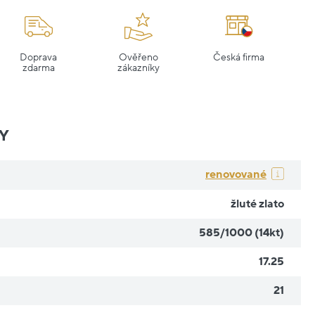
Doprava
Ověřeno
Česká firma
zdarma
zákazníky
Y
renovované
žluté zlato
585/1000 (14kt)
17.25
21