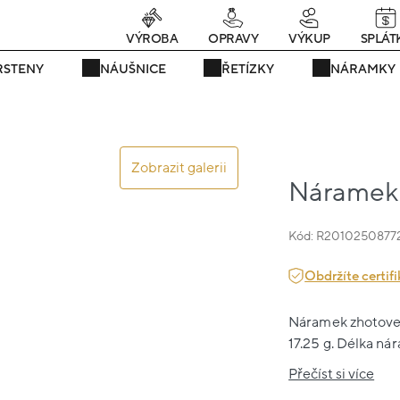
rávě teď! - 20 % na vše! Kód: SRPEN20
25 dní : 19h : 39m : 05
VÝROBA
OPRAVY
VÝKUP
SPLÁT
RSTENY
NÁUŠNICE
ŘETÍZKY
NÁRAMKY
Zobrazit galerii
Náramek 
Kód: R2010250877
Obdržíte certifi
Náramek zhotovený
17.25 g. Délka ná
Přečíst si více