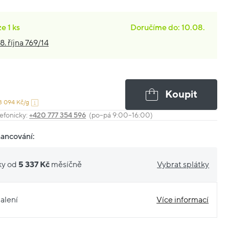
ze
1 ks
Doručíme do: 10.08.
8. října 769/14
Koupit
3 094 Kč/g
efonicky:
+420 777 354 596
(po–pá 9:00–16:00)
nancování:
ky od
5 337 Kč
měsíčně
Vybrat splátky
alení
Více informací