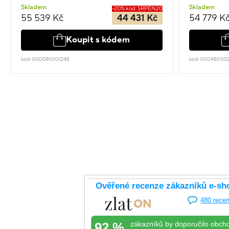
Skladem
Skladem
-20% kód: SRPEN20
55 539 Kč
44 431 Kč
54 779 K
Koupit s kódem
kód: 000081001248
kód: 00048050