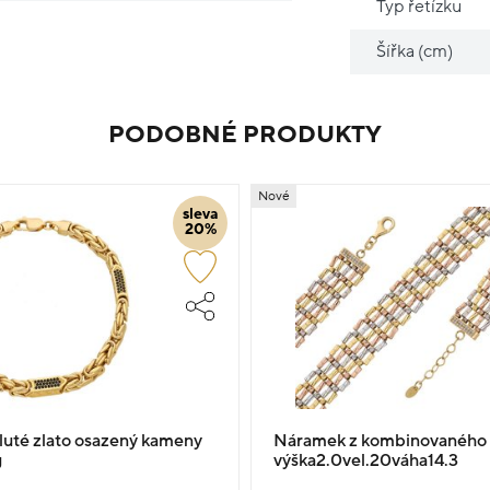
Typ řetízku
Šířka (cm)
PODOBNÉ PRODUKTY
Nové
sleva
20%
uté zlato osazený kameny
Náramek z kombinovaného 
g
výška2.0vel.20váha14.3