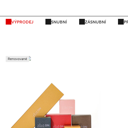
P
VÝPRODEJ
SNUBNÍ
ZÁSNUBNÍ
P
Renovované