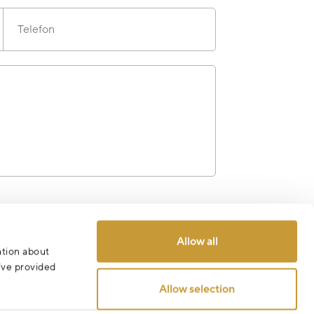
Telefon
Odeslat
Allow all
ation about
u’ve provided
Allow selection