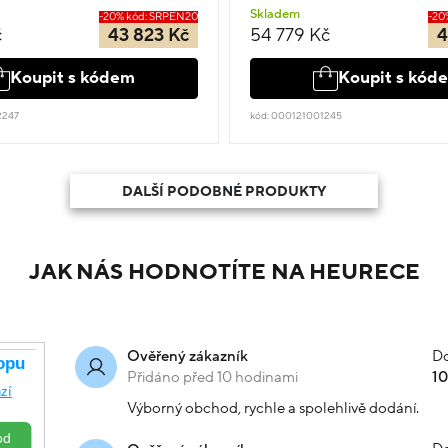
Skladem
-20% kód: SRPEN20
-20
č
43 823 Kč
54 779 Kč
4
Koupit s kódem
Koupit s kód
2247
kód: 000121001245
DALŠÍ PODOBNÉ PRODUKTY
JAK NÁS HODNOTÍTE NA HEURECE
Do
Ověřený zákazník
Přidáno před 10 hodinami
1
Výborný obchod, rychle a spolehlivě dodání.