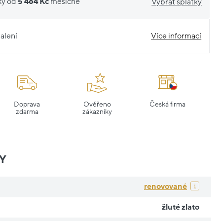
ky od
5 464 Kč
měsíčně
Vybrat splátky
alení
Více informací
Doprava
Ověřeno
Česká firma
zdarma
zákazníky
Y
renovované
žluté zlato