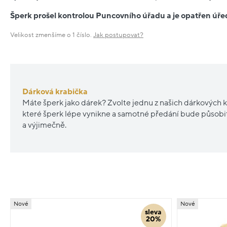
Šperk prošel kontrolou Puncovního úřadu a je opatřen ú
Velikost zmenšíme o 1 číslo.
Jak postupovat?
Dárková krabička
Máte šperk jako dárek? Zvolte jednu z našich dárkových k
které šperk lépe vynikne a samotné předání bude působ
a výjimečně.
Nové
Nové
sleva
20%