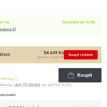
ze
1 ks
Doručíme do: 11.08.
pálená 37
54 639 Kč
EN20
Koupit s kódem
ušetříte 13 660 Kč
Koupit
2 370 Kč/g
efonicky:
+420 777 354 596
(po–pá 9:00–16:00)
nancování: