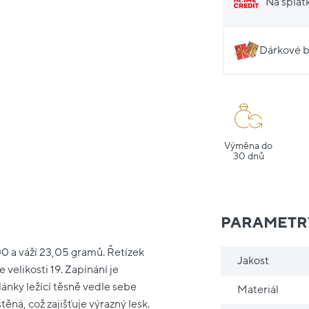
Na splát
Dárkové b
Výměna do
30 dnů
PARAMETR
00 a váží 23,05 gramů. Řetízek
Jakost
velikosti 19. Zapínání je
nky ležící těsně vedle sebe
Materiál
ěná, což zajišťuje výrazný lesk.