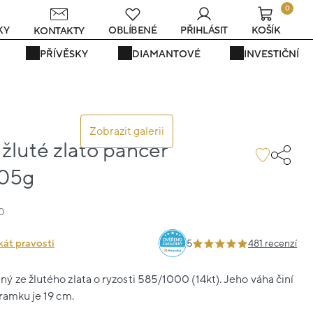
0
s
KY
OBLÍBENÉ
PŘIHLÁSIT
KOŠÍK
KONTAKTY
PŘÍVĚSKY
DIAMANTOVÉ
INVESTIČNÍ
Zobrazit galerii
žluté zlato pancer
.05g
0
kát pravosti
5
481 recenzí
 ze žlutého zlata o ryzosti 585/1000 (14kt). Jeho váha činí
ramku je 19 cm.