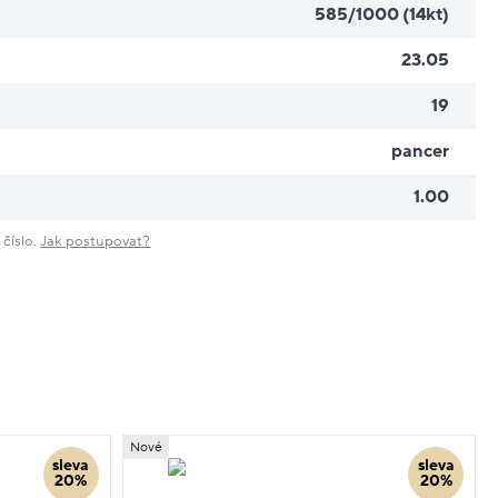
585/1000 (14kt)
23.05
19
pancer
1.00
 číslo.
Jak postupovat?
Nové
sleva
sleva
20%
20%