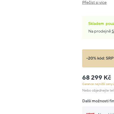
Přečíst si více
Skladem
pou
Na prodejně
S
-20% kód:
SRP
68 299 Kč
Garance nejnižší ceny:
Nebo objednejte tel
Další možnosti fi