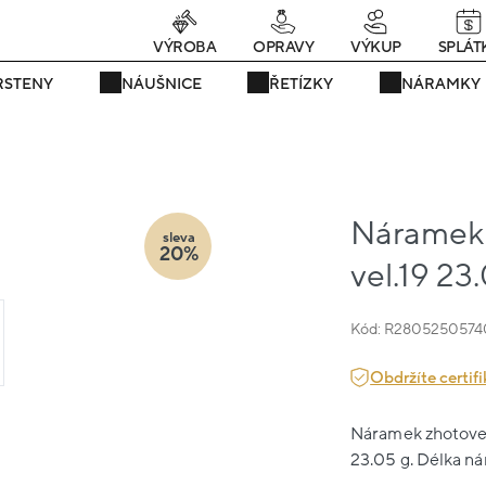
rávě teď! - 20 % na vše! Kód: SRPEN20
24 dní : 17h : 37m : 00
VÝROBA
OPRAVY
VÝKUP
SPLÁT
RSTENY
NÁUŠNICE
ŘETÍZKY
NÁRAMKY
Náramek 
sleva
20%
vel.19 23
Kód: R2805250574
Obdržíte certifi
Náramek zhotovený
23.05 g. Délka ná