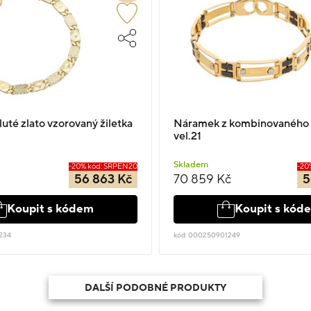
uté zlato vzorovaný žiletka
Náramek z kombinovaného z
vel.21
Skladem
-20% kód: SRPEN20
-20
56 863 Kč
70 859 Kč
5
Koupit s kódem
Koupit s kód
234
kód: 000250901249
DALŠÍ PODOBNÉ PRODUKTY