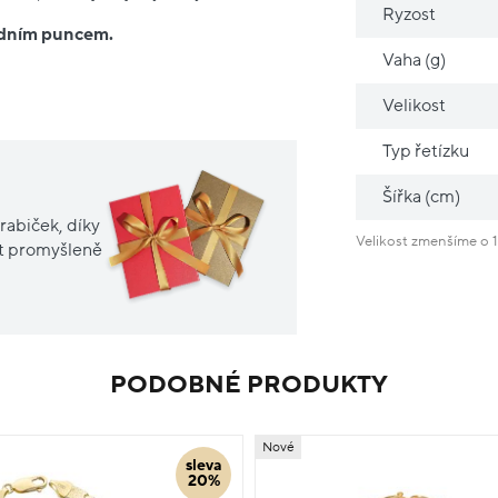
Ryzost
ředním puncem.
Vaha (g)
Velikost
Typ řetízku
Šířka (cm)
rabiček, díky
Velikost zmenšíme o 1
it promyšleně
PODOBNÉ PRODUKTY
Nové
sleva
20%