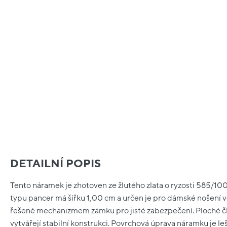
DETAILNÍ POPIS
Tento náramek je zhotoven ze žlutého zlata o ryzosti 585/10
typu pancer má šířku 1,00 cm a určen je pro dámské nošení ve 
řešené mechanizmem zámku pro jisté zabezpečení. Ploché člá
vytvářejí stabilní konstrukci. Povrchová úprava náramku je lešt