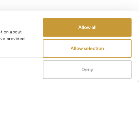
Odeslat
Allow all
ation about
u’ve provided
Allow selection
Deny