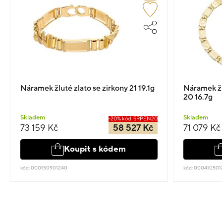
Náramek žluté zlato se zirkony 21 19.1g
Náramek žl
20 16.7g
Skladem
Skladem
-20% kód: SRPEN20
73 159 Kč
58 527 Kč
71 079 Kč
Koupit s kódem
kód: 000150901240
kód: 000410501