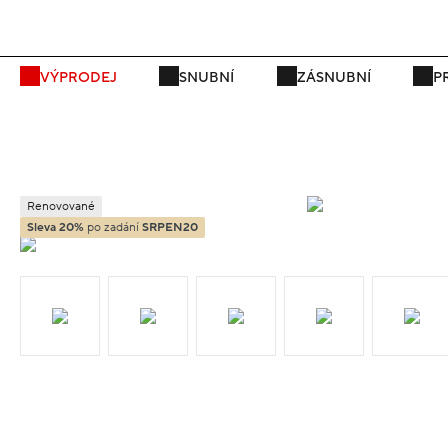
P
VÝPRODEJ
SNUBNÍ
ZÁSNUBNÍ
P
Renovované
Sleva 20%
po zadání
SRPEN20