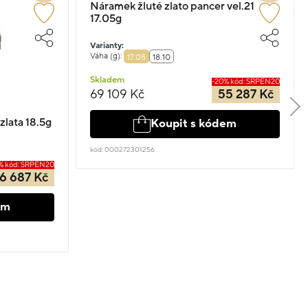
Náramek žluté zlato pancer vel.21
17.05g
Varianty:
Váha (g):
17.05
18.10
Skladem
-20% kód: SRPEN20
69 109 Kč
55 287 Kč
lata 18.5g
Koupit s kódem
kód: 000272301256
% kód: SRPEN20
6 687 Kč
em