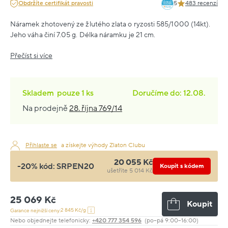
Obdržíte certifikát pravosti
5
483 recenzí
Náramek zhotovený ze žlutého zlata o ryzosti 585/1000 (14kt).
Jeho váha činí 7.05 g. Délka náramku je 21 cm.
Přečíst si více
Skladem
pouze
1 ks
Doručíme do: 12.08.
Na prodejně
28. října 769/14
Přihlaste se
a získejte výhody Zlaton Clubu
20 055 Kč
-20% kód:
SRPEN20
Koupit s kódem
ušetříte 5 014 Kč
25 069 Kč
Koupit
2 845 Kč/g
Garance nejnižší ceny:
Nebo objednejte telefonicky:
+420 777 354 596
(po–pá 9:00–16:00)