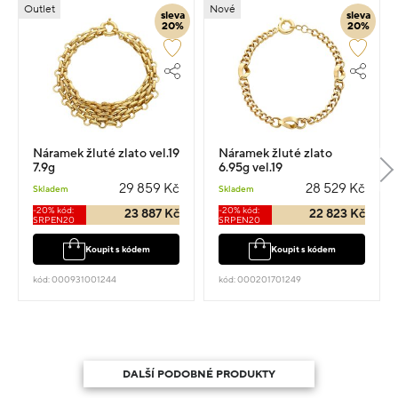
Outlet
Nové
sleva
sleva
20%
20%
Náramek žluté zlato vel.19
Náramek žluté zlato
7.9g
6.95g vel.19
29 859 Kč
28 529 Kč
Skladem
Skladem
-20% kód:
-20% kód:
23 887 Kč
22 823 Kč
SRPEN20
SRPEN20
Koupit s kódem
Koupit s kódem
kód: 000931001244
kód: 000201701249
DALŠÍ PODOBNÉ PRODUKTY