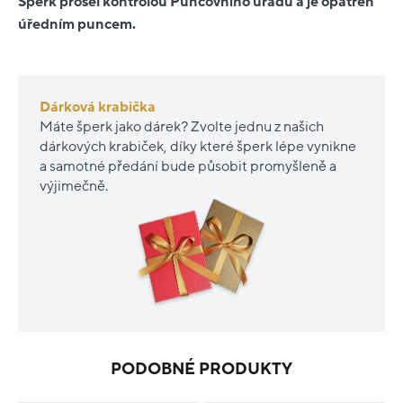
Šperk prošel kontrolou Puncovního úřadu a je opatřen
úředním puncem.
Dárková krabička
Máte šperk jako dárek? Zvolte jednu z našich
dárkových krabiček, díky které šperk lépe vynikne
a samotné předání bude působit promyšleně a
výjimečně.
PODOBNÉ PRODUKTY