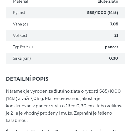
Materiál
žluté zlato
Ryzost
585/1000 (14kt)
Vaha (g)
7.05
Velikost
21
Typ řetízku
pancer
Šířka (cm)
0.30
DETAILNÍ POPIS
Náramek je vyroben ze žlutého zlata o ryzosti 585/1000
(14kt) a váží 7,05 g. Má renovovanou jakost a je
konstruován v pancer stylu o šířce 0,30 cm. Jeho velikost
je 21 a je vhodný pro ženy i muže. Zapínání je řešeno
karabinou.