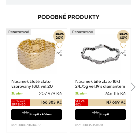
PODOBNÉ PRODUKTY
Renovované
Renovované
sleva
sleva
20%
40%
Náramek žluté zlato
Náramek bílé zlato 18kt
vzorovaný 18kt vel.20
24.75g vel.19 s diamantem
59.1g
3.100ct
207 979 Kč
246 115 Kč
Skladem
Skladem
-20% kód:
SLEVA
166 383 Kč
147 669 Kč
SRPEN20
40%
Koupit s kódem
Koupit
kód: 000070604238
kód: 000350511188