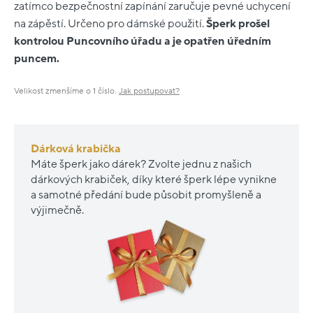
zatímco bezpečnostní zapínání zaručuje pevné uchycení
na zápěstí. Určeno pro dámské použití.
Šperk prošel
kontrolou Puncovního úřadu a je opatřen úředním
puncem.
Velikost zmenšíme o 1 číslo.
Jak postupovat?
Dárková krabička
Máte šperk jako dárek? Zvolte jednu z našich
dárkových krabiček, díky které šperk lépe vynikne
a samotné předání bude působit promyšleně a
výjimečně.