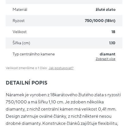
Materiál
žluté zlato
Ryzost
750/1000 (18kt)
Velikost
18
Šířka (cm)
1.10
Typ centrálního kamene
diamant
Zobrazit více
Velikost zmenšíme o 1 číslo.
Jak postupovat?
DETAILNÍ POPIS
Náramek je vyroben z 18karátového žlutého zlata s ryzostí
750/1000 a má šířku 1,10 cm. Je zdoben několika
diamanty, z nichž centrální kámen má velikost 0,41 mm.
Design zahrnuje oválné články, z nichž některé nesou
drobné diamanty. Konstrukce článků zajišťuje flexibilitu,