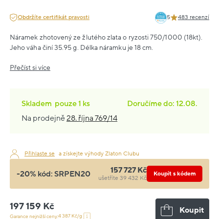
Obdržíte certifikát pravosti
5
483 recenzí
Náramek zhotovený ze žlutého zlata o ryzosti 750/1000 (18kt).
Jeho váha činí 35.95 g. Délka náramku je 18 cm.
Přečíst si více
Skladem
pouze
1 ks
Doručíme do: 12.08.
Na prodejně
28. října 769/14
Přihlaste se
a získejte výhody Zlaton Clubu
157 727 Kč
-20% kód:
SRPEN20
Koupit s kódem
ušetříte 39 432 Kč
197 159 Kč
Koupit
4 387 Kč/g
Garance nejnižší ceny: