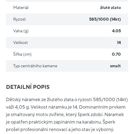
Materiál
žluté zlato
Ryzost
585/1000 (14kt)
Vaha (g)
4.05
Velikost
14
Šířka (cm)
0.70
Typ centrálního kamene
smalt
DETAILNÍ POPIS
Dětský náramek ze žlutého zlata o ryzosti 585/1000 (14kt)
váží 4,05 g. Velikost náramku je 14. Dominantním prvkem
je smaltovaný motiv zvířete, který šperk zdobí. Náramek
je opatřen praktickým zapínáním na karabinu. Šperk
prošel profesionální renovací a jeho stav je výborný.