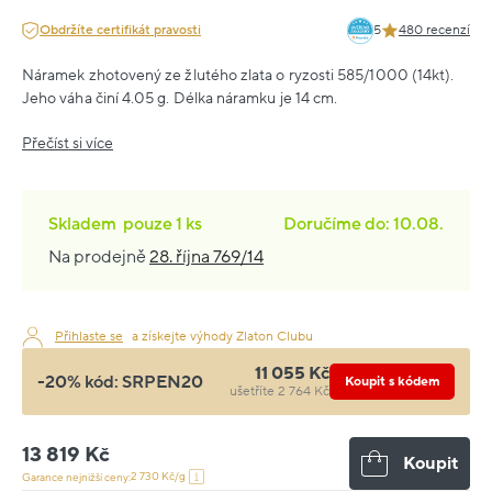
Obdržíte certifikát pravosti
5
480 recenzí
Náramek zhotovený ze žlutého zlata o ryzosti 585/1000 (14kt).
Jeho váha činí 4.05 g. Délka náramku je 14 cm.
Přečíst si více
Skladem
pouze
1 ks
Doručíme do: 10.08.
Na prodejně
28. října 769/14
Přihlaste se
a získejte výhody Zlaton Clubu
11 055 Kč
-20% kód:
SRPEN20
Koupit s kódem
ušetříte 2 764 Kč
13 819 Kč
Koupit
2 730 Kč/g
Garance nejnižší ceny: