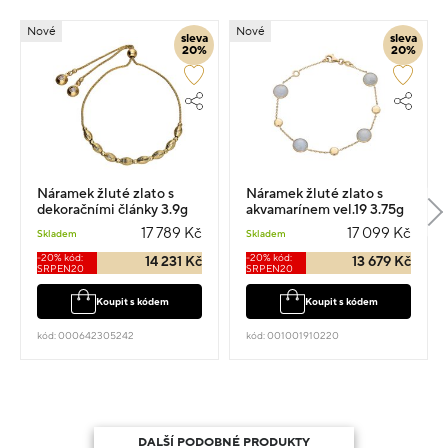
Nové
Nové
sleva
sleva
20%
20%
Náramek žluté zlato s
Náramek žluté zlato s
dekoračními články 3.9g
akvamarínem vel.19 3.75g
17 789 Kč
17 099 Kč
Skladem
Skladem
-20% kód:
-20% kód:
14 231 Kč
13 679 Kč
SRPEN20
SRPEN20
Koupit s kódem
Koupit s kódem
kód: 000642305242
kód: 001001910220
DALŠÍ PODOBNÉ PRODUKTY